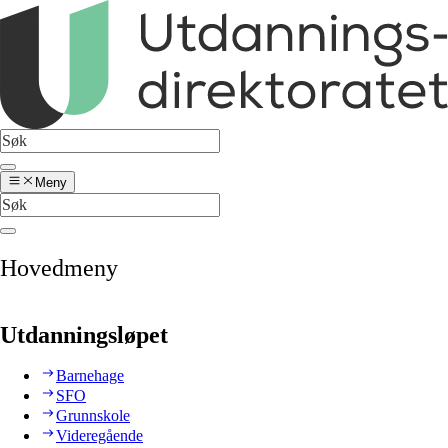
Meny
Hovedmeny
Utdanningsløpet
Barnehage
SFO
Grunnskole
Videregående