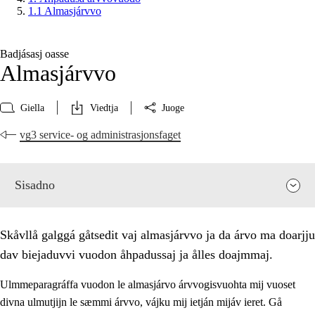
1.1 Almasjárvvo
Badjásasj oasse
Almasjárvvo
Giella
Viedtja
Juoge
vg3 service- og administrasjonsfaget
Sisadno
Skåvllå galggá gåtsedit vaj almasjárvvo ja da árvo ma doarjju
dav biejaduvvi vuodon åhpadussaj ja ålles doajmmaj.
Ulmmeparagráffa vuodon le almasjárvo árvvogisvuohta mij vuoset
divna ulmutjijn le sæmmi árvvo, vájku mij ietján mijáv ieret. Gå