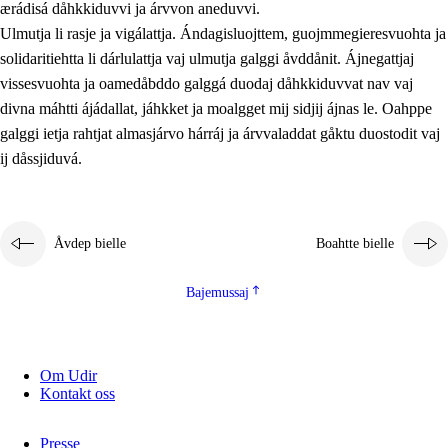
ærádisá dåhkkiduvvi ja árvvon aneduvvi.
Ulmutja li rasje ja vigálattja. Ándagisluojttem, guojmmegieresvuohta ja
solidaritiehtta li dárlulattja vaj ulmutja galggi åvddånit. Ájnegattjaj
vissesvuohta ja oamedåbddo galggá duodaj dåhkkiduvvat nav vaj
divna máhtti ájádallat, jáhkket ja moalgget mij sidjij ájnas le. Oahppe
galggi ietja rahtjat almasjárvo hárráj ja árvvaladdat gåktu duostodit vaj
ij dåssjiduvá.
Åvdep bielle
Boahtte bielle
Bajemussaj
Om Udir
Kontakt oss
Presse