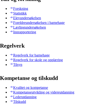
Forskning
Statistikk
Elevundersøkelsen
Foreldreundersøkelsen i barnehage
Lærlingundersøkelsen
Innrapportering
Regelverk
Regelverk for barnehage
Regelverk for skole og opplæring
Tilsyn
Kompetanse og tilskudd
Kvalitet og kompetanse
Kompetanseutvikling og videreutdanning
Lederutdanning
Tilskudd