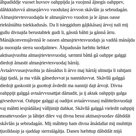
åhpadiddje vuoset huvsov oahppijda ja vuojnná ájnegis oahppev,
dåhkkiduvvá almasjárvvo vuodulasj árvvon skåvlån ja sebrudagán.
Almasjrievtesvuodajda le almasjárvvo vuodon ja le ájnas oasse
riektástáhta tsiekkadusás. Da li tsieggidum gájkkásasj árvoj nali mij
1.
Åhpadusá árvvovuodo
gullu divnajda berustahtek gudi li, gåsstå båhti ja gånnå årru.
1.1
Almasjárvvo
Mánájkonvensjåvnnå le oassen almasjrievtesvuodajs ja vaddá mánájda
ja nuorajda sierra suodjalimev. Åhpadusán hæhttu liehket
1.2
Identitiehtta ja kultuvralasj moattevuohta
aktisasjvuohta almasjrievtesvuodaj, sæmmi båttå gå oahppe galggi
1.3
Lájttális ájádallam ja estetihkalasj diedulasjvuohta
diedojt åmastit almasjrievtesvuodaj hárráj.
Avtaárvvusasjvuohta ja dássádus li árvo maj hárráj ulmutja li rahtjam
1.4
Dahkamávvo, berustibme ja diehtemvájnogisvuohta
ájgi tjadá, ja ma vilák gåtseduvvat ja nanniduvvat. Skåvllå galggá
1.5
Vieledus luonnduj ja birásdiedulasjvuohta
diedojt gaskostit ja guottojt åvdedit ma nanniji dajt árvojt. Divna
oahppijt galggá avtaárvvusattjat dåmadit, ja ij aktak oahppijs galga
1.6
Demokratijja ja oassálasstem
givseduvvat. Oahppe galggi aj oadtjot avtaárvvusasj máhttelisvuodajt
vaj máhtti iesjrádálasj válljimijt dahkat. Skåvllå galggá vieledit oahppij
moattevuodav ja láhtjet dilev vaj divna bessi aktisasjvuodav dåbddåt
skåvlån ja sebrudagán. Mij máhttep ham divna åtsådallat mij muhttijn
tjuolldasip ja sjaddap sierralágátja. Danen hæhttup dåbddåt mijá