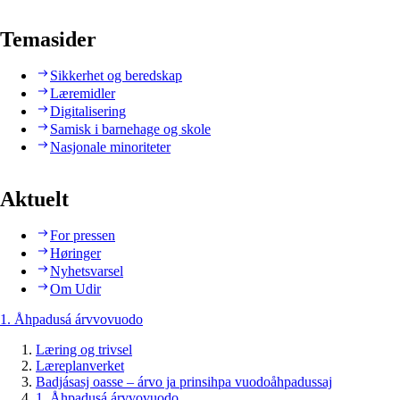
Temasider
Sikkerhet og beredskap
Læremidler
Digitalisering
Samisk i barnehage og skole
Nasjonale minoriteter
Aktuelt
For pressen
Høringer
Nyhetsvarsel
Om Udir
1. Åhpadusá árvvovuodo
Læring og trivsel
Læreplanverket
Badjásasj oasse – árvo ja prinsihpa vuodoåhpadussaj
1. Åhpadusá árvvovuodo