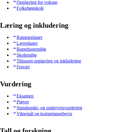
Opplæring for voksne
Folkehøgskole
Læring og inkludering
Rammeplaner
Læreplaner
Barnehagemiljø
Skolemiljø
Tilpasset opplæring og inkludering
Fravær
Vurdering
Eksamen
Prøver
Standpunkt- og underveisvurdering
Vitnemål og kompetansebevis
Tall og forskning