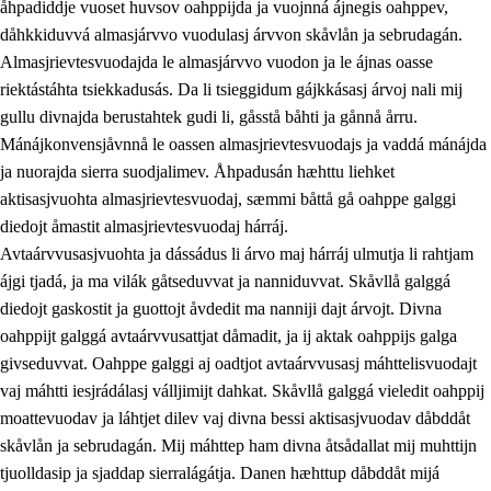
åhpadiddje vuoset huvsov oahppijda ja vuojnná ájnegis oahppev,
dåhkkiduvvá almasjárvvo vuodulasj árvvon skåvlån ja sebrudagán.
Almasjrievtesvuodajda le almasjárvvo vuodon ja le ájnas oasse
riektástáhta tsiekkadusás. Da li tsieggidum gájkkásasj árvoj nali mij
1.
Åhpadusá árvvovuodo
gullu divnajda berustahtek gudi li, gåsstå båhti ja gånnå årru.
1.1
Almasjárvvo
Mánájkonvensjåvnnå le oassen almasjrievtesvuodajs ja vaddá mánájda
ja nuorajda sierra suodjalimev. Åhpadusán hæhttu liehket
1.2
Identitiehtta ja kultuvralasj moattevuohta
aktisasjvuohta almasjrievtesvuodaj, sæmmi båttå gå oahppe galggi
1.3
Lájttális ájádallam ja estetihkalasj diedulasjvuohta
diedojt åmastit almasjrievtesvuodaj hárráj.
Avtaárvvusasjvuohta ja dássádus li árvo maj hárráj ulmutja li rahtjam
1.4
Dahkamávvo, berustibme ja diehtemvájnogisvuohta
ájgi tjadá, ja ma vilák gåtseduvvat ja nanniduvvat. Skåvllå galggá
1.5
Vieledus luonnduj ja birásdiedulasjvuohta
diedojt gaskostit ja guottojt åvdedit ma nanniji dajt árvojt. Divna
oahppijt galggá avtaárvvusattjat dåmadit, ja ij aktak oahppijs galga
1.6
Demokratijja ja oassálasstem
givseduvvat. Oahppe galggi aj oadtjot avtaárvvusasj máhttelisvuodajt
vaj máhtti iesjrádálasj válljimijt dahkat. Skåvllå galggá vieledit oahppij
moattevuodav ja láhtjet dilev vaj divna bessi aktisasjvuodav dåbddåt
skåvlån ja sebrudagán. Mij máhttep ham divna åtsådallat mij muhttijn
tjuolldasip ja sjaddap sierralágátja. Danen hæhttup dåbddåt mijá