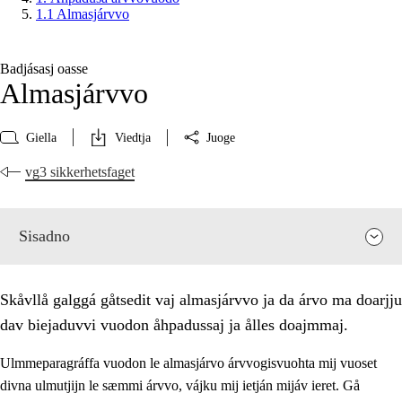
1.1 Almasjárvvo
Badjásasj oasse
Almasjárvvo
Giella
Viedtja
Juoge
vg3 sikkerhetsfaget
Sisadno
Skåvllå galggá gåtsedit vaj almasjárvvo ja da árvo ma doarjju
dav biejaduvvi vuodon åhpadussaj ja ålles doajmmaj.
Ulmmeparagráffa vuodon le almasjárvo árvvogisvuohta mij vuoset
divna ulmutjijn le sæmmi árvvo, vájku mij ietján mijáv ieret. Gå