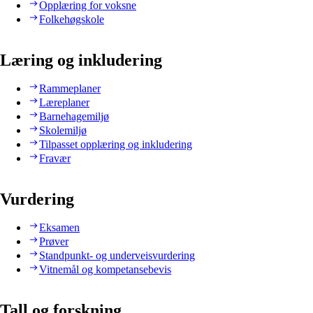
Opplæring for voksne
Folkehøgskole
Læring og inkludering
Rammeplaner
Læreplaner
Barnehagemiljø
Skolemiljø
Tilpasset opplæring og inkludering
Fravær
Vurdering
Eksamen
Prøver
Standpunkt- og underveisvurdering
Vitnemål og kompetansebevis
Tall og forskning