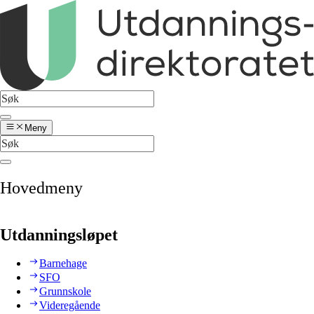
Meny
Hovedmeny
Utdanningsløpet
Barnehage
SFO
Grunnskole
Videregående