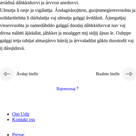
ærádisá dåhkkiduvvi ja árvvon aneduvvi.
Ulmutja li rasje ja vigálattja. Ándagisluojttem, guojmmegieresvuohta ja
solidaritiehtta li dárlulattja vaj ulmutja galggi åvddånit. Ájnegattjaj
vissesvuohta ja oamedåbddo galggá duodaj dåhkkiduvvat nav vaj
divna máhtti ájádallat, jáhkket ja moalgget mij sidjij ájnas le. Oahppe
galggi ietja rahtjat almasjárvo hárráj ja árvvaladdat gåktu duostodit vaj
ij dåssjiduvá.
Åvdep bielle
Boahtte bielle
Bajemussaj
Om Udir
Kontakt oss
Presse