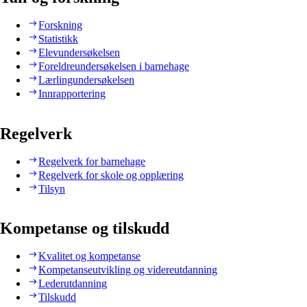
Forskning
Statistikk
Elevundersøkelsen
Foreldreundersøkelsen i barnehage
Lærlingundersøkelsen
Innrapportering
Regelverk
Regelverk for barnehage
Regelverk for skole og opplæring
Tilsyn
Kompetanse og tilskudd
Kvalitet og kompetanse
Kompetanseutvikling og videreutdanning
Lederutdanning
Tilskudd