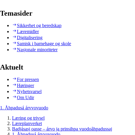
Temasider
Sikkerhet og beredskap
Læremidler
Digitalisering
Samisk i barnehage og skole
Nasjonale minoriteter
Aktuelt
For pressen
Høringer
Nyhetsvarsel
Om Udir
1. Åhpadusá árvvovuodo
Læring og trivsel
Læreplanverket
Badjásasj oasse – árvo ja prinsihpa vuodoåhpadussaj
1. Åhpadusá árvvovuodo