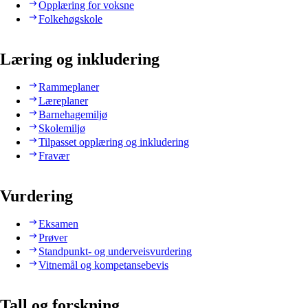
Opplæring for voksne
Folkehøgskole
Læring og inkludering
Rammeplaner
Læreplaner
Barnehagemiljø
Skolemiljø
Tilpasset opplæring og inkludering
Fravær
Vurdering
Eksamen
Prøver
Standpunkt- og underveisvurdering
Vitnemål og kompetansebevis
Tall og forskning