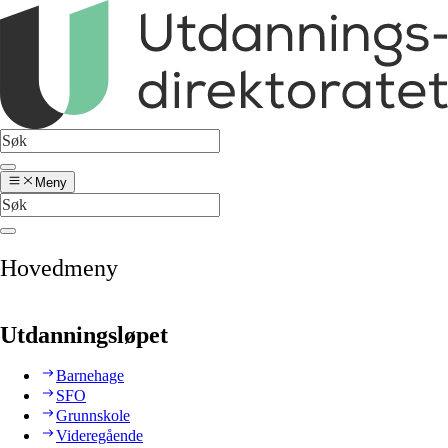
Meny
Hovedmeny
Utdanningsløpet
Barnehage
SFO
Grunnskole
Videregående