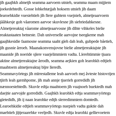
jïh gaajhkh almetjh seamma aarvoem utnieh, seamma maam mijjiem
joekedehtedh. Gosse lohkehtæjjah hoksem utnieh jïh daam
learoehkidie vuesiehtieh jïh fïere guhtem vuejnieh, almetjeaarvoem
jååhkesje goh våaromen aarvoe skuvlesne jïh siebriedahkesne.
1.
Lïerehtimmien aarvoevåarome
Almetjereaktaj våarome almetjeaarvosne jïh dïhte vihkeles bielie
1.1
Almetjeaarvoe
reaktastaaten betneste. Dah universelle aarvojne tseegkeme mah
gaajhkesidie faamosne seamma saaht gïeh dah leah, gubpede båetieh,
1.2
Identiteete jïh kulturellen gellievoete
jïh gusnie årroeh. Maanakonvensjovne bielie almetjereaktajste jïh
1.3
Laejhtehks ussjedimmie jïh etihkeles vuajnoe
maanide jïh noeride sjïere vaarjelimmiem vadta. Lïerehtimmie tjuara
aktine almetjereaktajne årrodh, seamma aejkien goh learohkh edtjieh
1.4
Skaepiedimmievoeteaavoe, eadtjohkevoete jïh
maahtoem almetjereaktaj bïjre lïeredh.
goerehtimmievæljoe
Seammavyörtegs jïh mïrrestalleme leah aarvoeh mej åvteste histovrijen
1.5
Eatnemem krööhkestidh jïh byjresegoerkesevoete
tjïrrh leah gæmhpome, jïh mah annje tjuerieh gorredidh jïh
nænnoestehtedh. Skuvle edtja maahtoem jïh vuajnoeh buektedh mah
1.6
Demokratije jïh meatanårrome
daejtie aarvojde gorredidh. Gaajhkh learohkh edtja seammavyörtegs
gïetedidh, jïh ij naan learohke edtjh sïerredimmiem domtedh.
Learoehkidie edtjieh seammavyörtegs nuepieh vadta guktie dah
maehtieh jïjtjeraarehke veeljedh. Skuvle edtja learohki gellievoetem