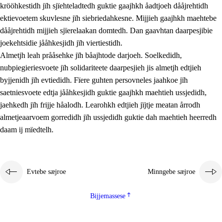
krööhkestidh jïh sjïehteladtedh guktie gaajhkh åadtjoeh dååjrehtidh
ektievoetem skuvlesne jïh siebriedahkesne. Mijjieh gaajhkh maehtebe
dååjrehtidh mijjieh sjïerelaakan domtedh. Dan gaavhtan daarpesjibie
joekehtsidie jååhkesjidh jïh viertiestidh.
Almetjh leah prååsehke jïh båajhtode darjoeh. Soelkedidh,
nubpiegieriesvoete jïh solidariteete daarpesjieh jis almetjh edtjieh
byjjenidh jïh evtiedidh. Fïere guhten persovneles jaahkoe jïh
saetniesvoete edtja jååhkesjidh guktie gaajhkh maehtieh ussjedidh,
jaehkedh jïh frijje håalodh. Learohkh edtjieh jïjtje meatan årrodh
almetjeaarvoem gorredidh jïh ussjedidh guktie dah maehtieh heerredh
daam ij mïedtelh.
Evtebe sæjroe
Minngebe sæjroe
Bijjemassese