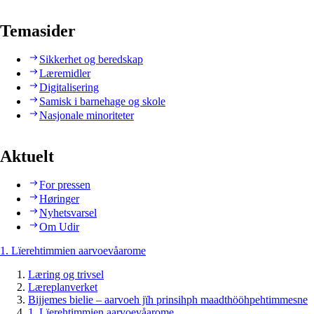
Temasider
Sikkerhet og beredskap
Læremidler
Digitalisering
Samisk i barnehage og skole
Nasjonale minoriteter
Aktuelt
For pressen
Høringer
Nyhetsvarsel
Om Udir
1. Lïerehtimmien aarvoevåarome
Læring og trivsel
Læreplanverket
Bijjemes bielie – aarvoeh jïh prinsihph maadthööhpehtimmesne
1. Lïerehtimmien aarvoevåarome