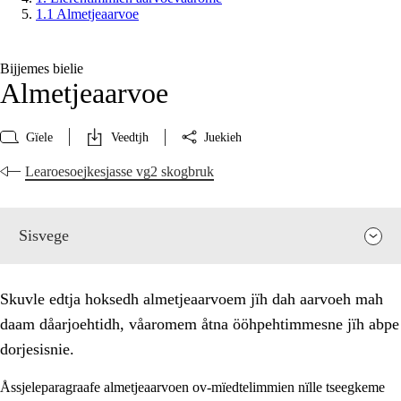
1.1 Almetjeaarvoe
Bijjemes bielie
Almetjeaarvoe
Gïele
Veedtjh
Juekieh
Learoesoejkesjasse vg2 skogbruk
Sisvege
Skuvle edtja hoksedh almetjeaarvoem jïh dah aarvoeh mah
daam dåarjoehtidh, våaromem åtna ööhpehtimmesne jïh abpe
dorjesisnie.
Åssjeleparagraafe almetjeaarvoen ov-mïedtelimmien nïlle tseegkeme