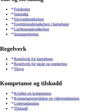
Forskning
Statistikk
Elevundersøkelsen
Foreldreundersøkelsen i barnehage
Lærlingundersøkelsen
Innrapportering
Regelverk
Regelverk for barnehage
Regelverk for skole og opplæring
Tilsyn
Kompetanse og tilskudd
Kvalitet og kompetanse
Kompetanseutvikling og videreutdanning
Lederutdanning
Tilskudd