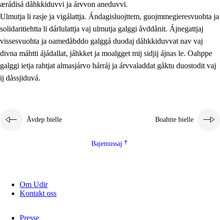
ærádisá dåhkkiduvvi ja árvvon aneduvvi.
Ulmutja li rasje ja vigálattja. Ándagisluojttem, guojmmegieresvuohta ja
solidaritiehtta li dárlulattja vaj ulmutja galggi åvddånit. Ájnegattjaj
vissesvuohta ja oamedåbddo galggá duodaj dåhkkiduvvat nav vaj
divna máhtti ájádallat, jáhkket ja moalgget mij sidjij ájnas le. Oahppe
galggi ietja rahtjat almasjárvo hárráj ja árvvaladdat gåktu duostodit vaj
ij dåssjiduvá.
Åvdep bielle
Boahtte bielle
Bajemussaj
Om Udir
Kontakt oss
Presse