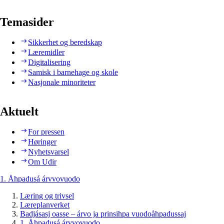
Temasider
Sikkerhet og beredskap
Læremidler
Digitalisering
Samisk i barnehage og skole
Nasjonale minoriteter
Aktuelt
For pressen
Høringer
Nyhetsvarsel
Om Udir
1. Åhpadusá árvvovuodo
Læring og trivsel
Læreplanverket
Badjásasj oasse – árvo ja prinsihpa vuodoåhpadussaj
1. Åhpadusá árvvovuodo