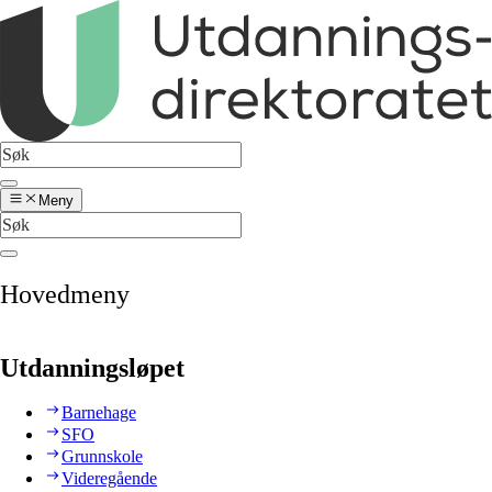
Meny
Hovedmeny
Utdanningsløpet
Barnehage
SFO
Grunnskole
Videregående