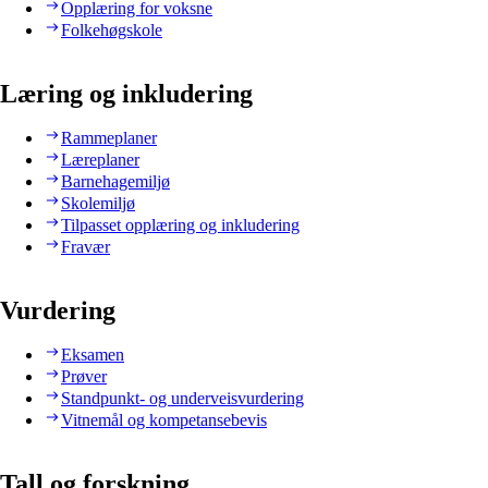
Opplæring for voksne
Folkehøgskole
Læring og inkludering
Rammeplaner
Læreplaner
Barnehagemiljø
Skolemiljø
Tilpasset opplæring og inkludering
Fravær
Vurdering
Eksamen
Prøver
Standpunkt- og underveisvurdering
Vitnemål og kompetansebevis
Tall og forskning