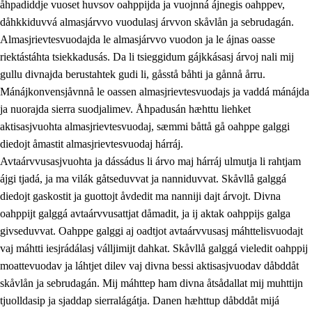
åhpadiddje vuoset huvsov oahppijda ja vuojnná ájnegis oahppev,
dåhkkiduvvá almasjárvvo vuodulasj árvvon skåvlån ja sebrudagán.
Almasjrievtesvuodajda le almasjárvvo vuodon ja le ájnas oasse
riektástáhta tsiekkadusás. Da li tsieggidum gájkkásasj árvoj nali mij
1.
Åhpadusá árvvovuodo
gullu divnajda berustahtek gudi li, gåsstå båhti ja gånnå årru.
1.1
Almasjárvvo
Mánájkonvensjåvnnå le oassen almasjrievtesvuodajs ja vaddá mánájda
ja nuorajda sierra suodjalimev. Åhpadusán hæhttu liehket
1.2
Identitiehtta ja kultuvralasj moattevuohta
aktisasjvuohta almasjrievtesvuodaj, sæmmi båttå gå oahppe galggi
1.3
Lájttális ájádallam ja estetihkalasj diedulasjvuohta
diedojt åmastit almasjrievtesvuodaj hárráj.
Avtaárvvusasjvuohta ja dássádus li árvo maj hárráj ulmutja li rahtjam
1.4
Dahkamávvo, berustibme ja diehtemvájnogisvuohta
ájgi tjadá, ja ma vilák gåtseduvvat ja nanniduvvat. Skåvllå galggá
1.5
Vieledus luonnduj ja birásdiedulasjvuohta
diedojt gaskostit ja guottojt åvdedit ma nanniji dajt árvojt. Divna
oahppijt galggá avtaárvvusattjat dåmadit, ja ij aktak oahppijs galga
1.6
Demokratijja ja oassálasstem
givseduvvat. Oahppe galggi aj oadtjot avtaárvvusasj máhttelisvuodajt
vaj máhtti iesjrádálasj válljimijt dahkat. Skåvllå galggá vieledit oahppij
moattevuodav ja láhtjet dilev vaj divna bessi aktisasjvuodav dåbddåt
skåvlån ja sebrudagán. Mij máhttep ham divna åtsådallat mij muhttijn
tjuolldasip ja sjaddap sierralágátja. Danen hæhttup dåbddåt mijá