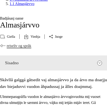
1.1 Almasjárvvo
Badjásasj oasse
Almasjárvvo
Giella
Viedtja
Juoge
reiseliv og språk
Sisadno
Skåvllå galggá gåtsedit vaj almasjárvvo ja da árvo ma doarjju
dav biejaduvvi vuodon åhpadussaj ja ålles doajmmaj.
Ulmmeparagráffa vuodon le almasjárvo árvvogisvuohta mij vuoset
divna ulmutjijn le sæmmi árvvo, vájku mij ietján mijáv ieret. Gå