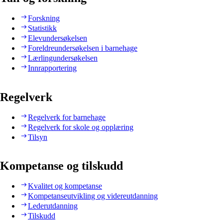
Forskning
Statistikk
Elevundersøkelsen
Foreldreundersøkelsen i barnehage
Lærlingundersøkelsen
Innrapportering
Regelverk
Regelverk for barnehage
Regelverk for skole og opplæring
Tilsyn
Kompetanse og tilskudd
Kvalitet og kompetanse
Kompetanseutvikling og videreutdanning
Lederutdanning
Tilskudd