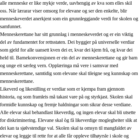
alle menneske er like mykje verde, uavhengig av kva som elles skil
oss. Når lærarar viser omsorg for elevane og ser den enkelte, blir
menneskeverdet anerkjent som ein grunnleggjande verdi for skolen og
samfunnet.
1.
Verdigrunnlaget i opplæringa
Menneskerettane har sitt grunnlag i menneskeverdet og er ein viktig
1.1
Menneskeverdet
del av fundamentet for rettsstaten. Dei byggjer på universelle verdiar
som gjeld for alle uansett kven dei er, kvar dei kjem frå, og kvar dei
1.2
Identitet og kulturelt mangfald
held til. Barnekonvensjonen er ein del av menneskerettane og gir barn
1.3
Kritisk tenking og etisk bevisstheit
og unge eit særleg vern. Opplæringa må vere i samsvar med
menneskerettane, samtidig som elevane skal tileigne seg kunnskap om
1.4
Skaparglede, engasjement og utforskartrong
menneskerettane.
1.5
Respekt for naturen og miljøbevisstheit
Likeverd og likestilling er verdiar som er kjempa fram gjennom
historia, og som framleis må takast vare på og styrkjast. Skolen skal
1.6
Demokrati og medverknad
formidle kunnskap og fremje haldningar som sikrar desse verdiane.
Alle elevar skal behandlast likeverdig, og ingen elevar skal bli utsette
for diskriminering. Elevane skal òg få likeverdige moglegheiter slik at
dei kan ta sjølvstendige val. Skolen skal ta omsyn til mangfaldet av
elevar og leggje til rette for at alle får oppleve tilhøyrsle i skole og