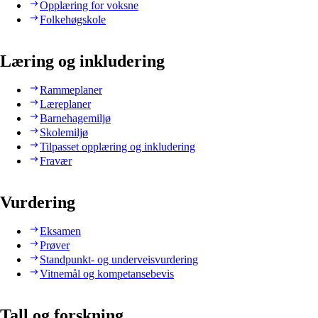
Opplæring for voksne
Folkehøgskole
Læring og inkludering
Rammeplaner
Læreplaner
Barnehagemiljø
Skolemiljø
Tilpasset opplæring og inkludering
Fravær
Vurdering
Eksamen
Prøver
Standpunkt- og underveisvurdering
Vitnemål og kompetansebevis
Tall og forskning