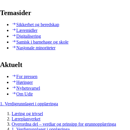
Temasider
Sikkerhet og beredskap
Læremidler
Digitalisering
Samisk i barnehage og skole
Nasjonale minoriteter
Aktuelt
For pressen
Høringer
Nyhetsvarsel
Om Udir
1. Verdigrunnlaget i opplæringa
Læring og trivsel
Læreplanverket
Overordna del – verdiar og prinsipp for grunnopplæringa
1. Verdigrunnlaget i opplæringa