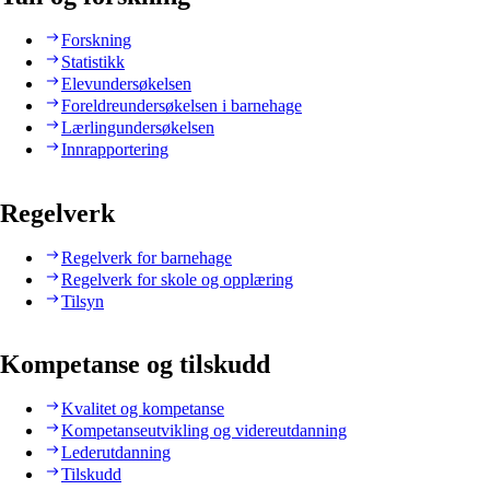
Forskning
Statistikk
Elevundersøkelsen
Foreldreundersøkelsen i barnehage
Lærlingundersøkelsen
Innrapportering
Regelverk
Regelverk for barnehage
Regelverk for skole og opplæring
Tilsyn
Kompetanse og tilskudd
Kvalitet og kompetanse
Kompetanseutvikling og videreutdanning
Lederutdanning
Tilskudd