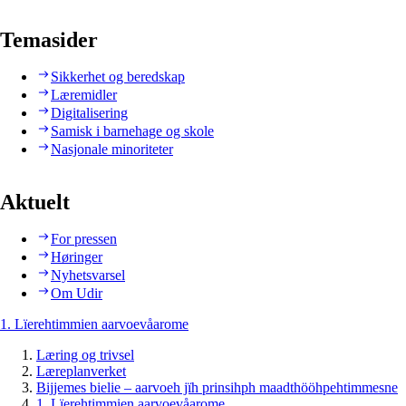
Temasider
Sikkerhet og beredskap
Læremidler
Digitalisering
Samisk i barnehage og skole
Nasjonale minoriteter
Aktuelt
For pressen
Høringer
Nyhetsvarsel
Om Udir
1. Lïerehtimmien aarvoevåarome
Læring og trivsel
Læreplanverket
Bijjemes bielie – aarvoeh jïh prinsihph maadthööhpehtimmesne
1. Lïerehtimmien aarvoevåarome