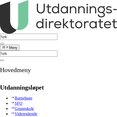
Meny
Hovedmeny
Utdanningsløpet
Barnehage
SFO
Grunnskole
Videregående