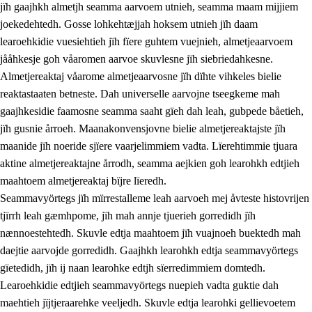
jïh gaajhkh almetjh seamma aarvoem utnieh, seamma maam mijjiem
joekedehtedh. Gosse lohkehtæjjah hoksem utnieh jïh daam
learoehkidie vuesiehtieh jïh fïere guhtem vuejnieh, almetjeaarvoem
jååhkesje goh våaromen aarvoe skuvlesne jïh siebriedahkesne.
1.
Lïerehtimmien aarvoevåarome
Almetjereaktaj våarome almetjeaarvosne jïh dïhte vihkeles bielie
1.1
Almetjeaarvoe
reaktastaaten betneste. Dah universelle aarvojne tseegkeme mah
gaajhkesidie faamosne seamma saaht gïeh dah leah, gubpede båetieh,
1.2
Identiteete jïh kulturellen gellievoete
jïh gusnie årroeh. Maanakonvensjovne bielie almetjereaktajste jïh
1.3
Laejhtehks ussjedimmie jïh etihkeles vuajnoe
maanide jïh noeride sjïere vaarjelimmiem vadta. Lïerehtimmie tjuara
aktine almetjereaktajne årrodh, seamma aejkien goh learohkh edtjieh
1.4
Skaepiedimmievoeteaavoe, eadtjohkevoete jïh
maahtoem almetjereaktaj bïjre lïeredh.
goerehtimmievæljoe
Seammavyörtegs jïh mïrrestalleme leah aarvoeh mej åvteste histovrijen
1.5
Eatnemem krööhkestidh jïh byjresegoerkesevoete
tjïrrh leah gæmhpome, jïh mah annje tjuerieh gorredidh jïh
nænnoestehtedh. Skuvle edtja maahtoem jïh vuajnoeh buektedh mah
1.6
Demokratije jïh meatanårrome
daejtie aarvojde gorredidh. Gaajhkh learohkh edtja seammavyörtegs
gïetedidh, jïh ij naan learohke edtjh sïerredimmiem domtedh.
Learoehkidie edtjieh seammavyörtegs nuepieh vadta guktie dah
maehtieh jïjtjeraarehke veeljedh. Skuvle edtja learohki gellievoetem