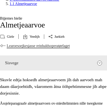
1.1 Almetjeaarvoe
Bijjemes bielie
Almetjeaarvoe
Gïele
Veedtjh
Juekieh
Learoesoejkesjasse reinhaldsoperatørfaget
Sisvege
Skuvle edtja hoksedh almetjeaarvoem jïh dah aarvoeh mah
daam dåarjoehtidh, våaromem åtna ööhpehtimmesne jïh abpe
dorjesisnie.
Åssjeleparagraafe almetjeaarvoen ov-mïedtelimmien nïlle tseegkeme