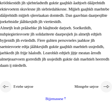
krööhkestidh jïh sjïehteladtedh guktie gaajhkh åadtjoeh dååjrehtidh
ektievoetem skuvlesne jïh siebriedahkesne. Mijjieh gaajhkh maehtebe
dååjrehtidh mijjieh sjïerelaakan domtedh. Dan gaavhtan daarpesjibie
joekehtsidie jååhkesjidh jïh viertiestidh.
Almetjh leah prååsehke jïh båajhtode darjoeh. Soelkedidh,
nubpiegieriesvoete jïh solidariteete daarpesjieh jis almetjh edtjieh
byjjenidh jïh evtiedidh. Fïere guhten persovneles jaahkoe jïh
saetniesvoete edtja jååhkesjidh guktie gaajhkh maehtieh ussjedidh,
jaehkedh jïh frijje håalodh. Learohkh edtjieh jïjtje meatan årrodh
almetjeaarvoem gorredidh jïh ussjedidh guktie dah maehtieh heerredh
daam ij mïedtelh.
Evtebe sæjroe
Minngebe sæjroe
Bijjemassese