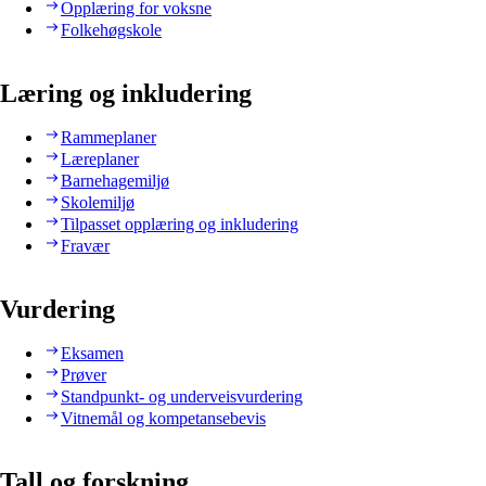
Opplæring for voksne
Folkehøgskole
Læring og inkludering
Rammeplaner
Læreplaner
Barnehagemiljø
Skolemiljø
Tilpasset opplæring og inkludering
Fravær
Vurdering
Eksamen
Prøver
Standpunkt- og underveisvurdering
Vitnemål og kompetansebevis
Tall og forskning