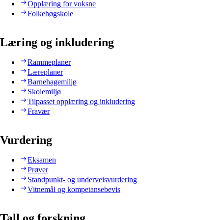
Opplæring for voksne
Folkehøgskole
Læring og inkludering
Rammeplaner
Læreplaner
Barnehagemiljø
Skolemiljø
Tilpasset opplæring og inkludering
Fravær
Vurdering
Eksamen
Prøver
Standpunkt- og underveisvurdering
Vitnemål og kompetansebevis
Tall og forskning