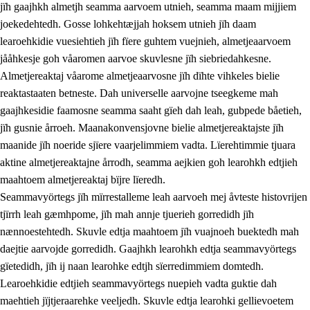
jïh gaajhkh almetjh seamma aarvoem utnieh, seamma maam mijjiem
joekedehtedh. Gosse lohkehtæjjah hoksem utnieh jïh daam
learoehkidie vuesiehtieh jïh fïere guhtem vuejnieh, almetjeaarvoem
jååhkesje goh våaromen aarvoe skuvlesne jïh siebriedahkesne.
1.
Lïerehtimmien aarvoevåarome
Almetjereaktaj våarome almetjeaarvosne jïh dïhte vihkeles bielie
1.1
Almetjeaarvoe
reaktastaaten betneste. Dah universelle aarvojne tseegkeme mah
gaajhkesidie faamosne seamma saaht gïeh dah leah, gubpede båetieh,
1.2
Identiteete jïh kulturellen gellievoete
jïh gusnie årroeh. Maanakonvensjovne bielie almetjereaktajste jïh
1.3
Laejhtehks ussjedimmie jïh etihkeles vuajnoe
maanide jïh noeride sjïere vaarjelimmiem vadta. Lïerehtimmie tjuara
aktine almetjereaktajne årrodh, seamma aejkien goh learohkh edtjieh
1.4
Skaepiedimmievoeteaavoe, eadtjohkevoete jïh
maahtoem almetjereaktaj bïjre lïeredh.
goerehtimmievæljoe
Seammavyörtegs jïh mïrrestalleme leah aarvoeh mej åvteste histovrijen
1.5
Eatnemem krööhkestidh jïh byjresegoerkesevoete
tjïrrh leah gæmhpome, jïh mah annje tjuerieh gorredidh jïh
nænnoestehtedh. Skuvle edtja maahtoem jïh vuajnoeh buektedh mah
1.6
Demokratije jïh meatanårrome
daejtie aarvojde gorredidh. Gaajhkh learohkh edtja seammavyörtegs
gïetedidh, jïh ij naan learohke edtjh sïerredimmiem domtedh.
Learoehkidie edtjieh seammavyörtegs nuepieh vadta guktie dah
maehtieh jïjtjeraarehke veeljedh. Skuvle edtja learohki gellievoetem