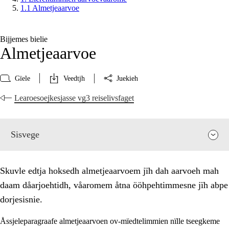
1.1 Almetjeaarvoe
Bijjemes bielie
Almetjeaarvoe
Gïele
Veedtjh
Juekieh
Learoesoejkesjasse vg3 reiselivsfaget
Sisvege
Skuvle edtja hoksedh almetjeaarvoem jïh dah aarvoeh mah
daam dåarjoehtidh, våaromem åtna ööhpehtimmesne jïh abpe
dorjesisnie.
Åssjeleparagraafe almetjeaarvoen ov-mïedtelimmien nïlle tseegkeme