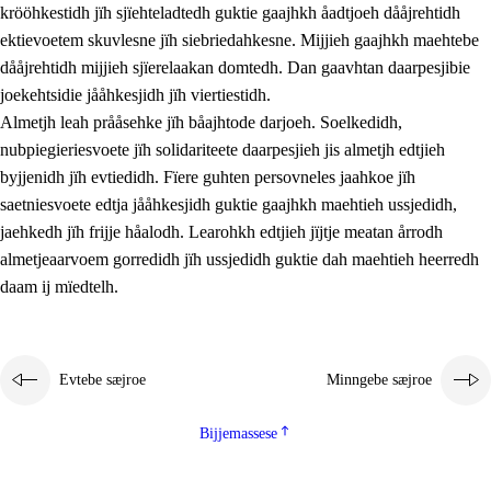
krööhkestidh jïh sjïehteladtedh guktie gaajhkh åadtjoeh dååjrehtidh
ektievoetem skuvlesne jïh siebriedahkesne. Mijjieh gaajhkh maehtebe
dååjrehtidh mijjieh sjïerelaakan domtedh. Dan gaavhtan daarpesjibie
joekehtsidie jååhkesjidh jïh viertiestidh.
Almetjh leah prååsehke jïh båajhtode darjoeh. Soelkedidh,
nubpiegieriesvoete jïh solidariteete daarpesjieh jis almetjh edtjieh
byjjenidh jïh evtiedidh. Fïere guhten persovneles jaahkoe jïh
saetniesvoete edtja jååhkesjidh guktie gaajhkh maehtieh ussjedidh,
jaehkedh jïh frijje håalodh. Learohkh edtjieh jïjtje meatan årrodh
almetjeaarvoem gorredidh jïh ussjedidh guktie dah maehtieh heerredh
daam ij mïedtelh.
Evtebe sæjroe
Minngebe sæjroe
Bijjemassese