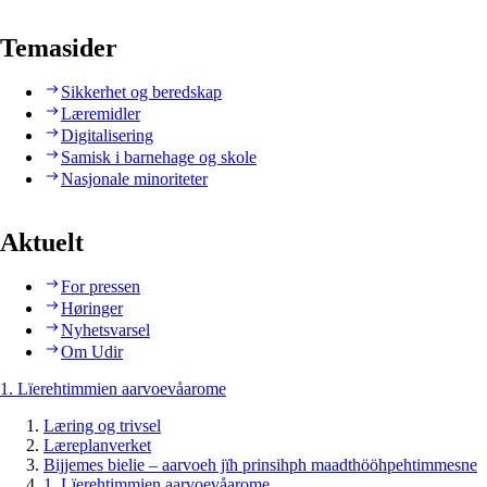
Temasider
Sikkerhet og beredskap
Læremidler
Digitalisering
Samisk i barnehage og skole
Nasjonale minoriteter
Aktuelt
For pressen
Høringer
Nyhetsvarsel
Om Udir
1. Lïerehtimmien aarvoevåarome
Læring og trivsel
Læreplanverket
Bijjemes bielie – aarvoeh jïh prinsihph maadthööhpehtimmesne
1. Lïerehtimmien aarvoevåarome