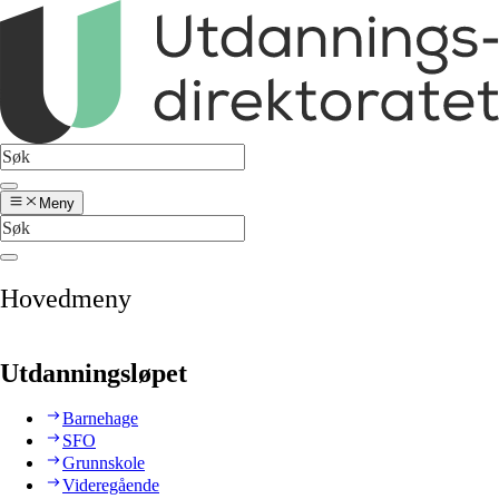
Meny
Hovedmeny
Utdanningsløpet
Barnehage
SFO
Grunnskole
Videregående