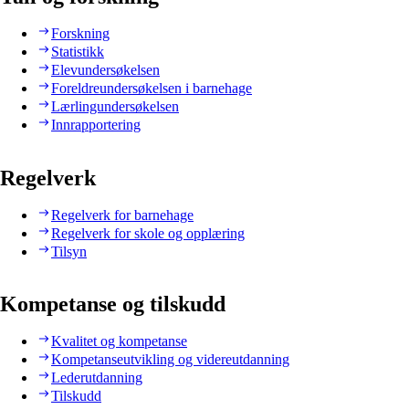
Forskning
Statistikk
Elevundersøkelsen
Foreldreundersøkelsen i barnehage
Lærlingundersøkelsen
Innrapportering
Regelverk
Regelverk for barnehage
Regelverk for skole og opplæring
Tilsyn
Kompetanse og tilskudd
Kvalitet og kompetanse
Kompetanseutvikling og videreutdanning
Lederutdanning
Tilskudd