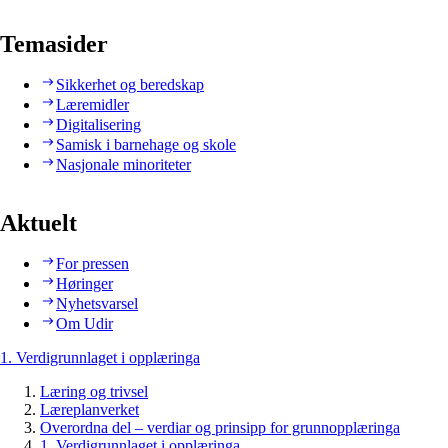
Temasider
Sikkerhet og beredskap
Læremidler
Digitalisering
Samisk i barnehage og skole
Nasjonale minoriteter
Aktuelt
For pressen
Høringer
Nyhetsvarsel
Om Udir
1. Verdigrunnlaget i opplæringa
Læring og trivsel
Læreplanverket
Overordna del – verdiar og prinsipp for grunnopplæringa
1. Verdigrunnlaget i opplæringa