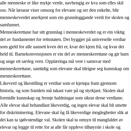
alle menneske er like mykje verde, uavhengig av kva som elles skil
oss. Når lærarar viser omsorg for elevane og ser den enkelte, blir
menneskeverdet anerkjent som ein grunnleggjande verdi for skolen og
samfunnet.
1.
Verdigrunnlaget i opplæringa
Menneskerettane har sitt grunnlag i menneskeverdet og er ein viktig
1.1
Menneskeverdet
del av fundamentet for rettsstaten. Dei byggjer på universelle verdiar
som gjeld for alle uansett kven dei er, kvar dei kjem frå, og kvar dei
1.2
Identitet og kulturelt mangfald
held til. Barnekonvensjonen er ein del av menneskerettane og gir barn
1.3
Kritisk tenking og etisk bevisstheit
og unge eit særleg vern. Opplæringa må vere i samsvar med
menneskerettane, samtidig som elevane skal tileigne seg kunnskap om
1.4
Skaparglede, engasjement og utforskartrong
menneskerettane.
1.5
Respekt for naturen og miljøbevisstheit
Likeverd og likestilling er verdiar som er kjempa fram gjennom
historia, og som framleis må takast vare på og styrkjast. Skolen skal
1.6
Demokrati og medverknad
formidle kunnskap og fremje haldningar som sikrar desse verdiane.
Alle elevar skal behandlast likeverdig, og ingen elevar skal bli utsette
for diskriminering. Elevane skal òg få likeverdige moglegheiter slik at
dei kan ta sjølvstendige val. Skolen skal ta omsyn til mangfaldet av
elevar og leggje til rette for at alle får oppleve tilhøyrsle i skole og