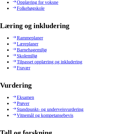
Opplæring for voksne
Folkehøgskole
Læring og inkludering
Rammeplaner
Læreplaner
Barnehagemiljø
Skolemiljø
Tilpasset opplæring og inkludering
Fravær
Vurdering
Eksamen
Prøver
Standpunkt- og underveisvurdering
Vitnemål og kompetansebevis
Tall og forskning