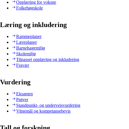
Opplæring for voksne
Folkehøgskole
Læring og inkludering
Rammeplaner
Læreplaner
Barnehagemiljø
Skolemiljø
Tilpasset opplæring og inkludering
Fravær
Vurdering
Eksamen
Prøver
Standpunkt- og underveisvurdering
Vitnemål og kompetansebevis
Tall og forskning