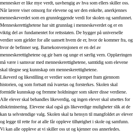
mennesker er like mye verdt, uavhengig av hva som ellers skiller oss.
Når lærere viser omsorg for elevene og ser den enkelte, anerkjennes
menneskeverdet som en grunnleggende verdi for skolen og samfunnet.
Menneskerettighetene har sitt grunnlag i menneskeverdet og er en
1.
Opplæringens verdigrunnlag
viktig del av fundamentet for rettsstaten. De bygger på universelle
1.1
Menneskeverdet
verdier som gjelder for alle uansett hvem de er, hvor de kommer fra, og
hvor de befinner seg. Barnekonvensjonen er en del av
1.2
Identitet og kulturelt mangfold
menneskerettighetene og gir barn og unge et særlig vern. Opplæringen
1.3
Kritisk tenkning og etisk bevissthet
må være i samsvar med menneskerettighetene, samtidig som elevene
skal tilegne seg kunnskap om menneskerettighetene.
1.4
Skaperglede, engasjement og utforskertrang
Likeverd og likestilling er verdier som er kjempet fram gjennom
1.5
Respekt for naturen og miljøbevissthet
historien, og som fortsatt må ivaretas og forsterkes. Skolen skal
formidle kunnskap og fremme holdninger som sikrer disse verdiene.
1.6
Demokrati og medvirkning
Alle elever skal behandles likeverdig, og ingen elever skal utsettes for
diskriminering. Elevene skal også gis likeverdige muligheter slik at de
kan ta selvstendige valg. Skolen skal ta hensyn til mangfoldet av elever
og legge til rette for at alle får oppleve tilhørighet i skole og samfunn.
Vi kan alle oppleve at vi skiller oss ut og kjenner oss annerledes.