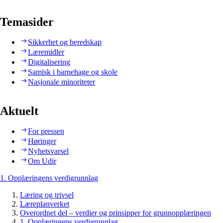
Temasider
Sikkerhet og beredskap
Læremidler
Digitalisering
Samisk i barnehage og skole
Nasjonale minoriteter
Aktuelt
For pressen
Høringer
Nyhetsvarsel
Om Udir
1. Opplæringens verdigrunnlag
Læring og trivsel
Læreplanverket
Overordnet del – verdier og prinsipper for grunnopplæringen
1. Opplæringens verdigrunnlag