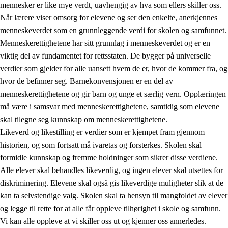
mennesker er like mye verdt, uavhengig av hva som ellers skiller oss.
Når lærere viser omsorg for elevene og ser den enkelte, anerkjennes
menneskeverdet som en grunnleggende verdi for skolen og samfunnet.
Menneskerettighetene har sitt grunnlag i menneskeverdet og er en
1.
Opplæringens verdigrunnlag
viktig del av fundamentet for rettsstaten. De bygger på universelle
1.1
Menneskeverdet
verdier som gjelder for alle uansett hvem de er, hvor de kommer fra, og
hvor de befinner seg. Barnekonvensjonen er en del av
1.2
Identitet og kulturelt mangfold
menneskerettighetene og gir barn og unge et særlig vern. Opplæringen
1.3
Kritisk tenkning og etisk bevissthet
må være i samsvar med menneskerettighetene, samtidig som elevene
skal tilegne seg kunnskap om menneskerettighetene.
1.4
Skaperglede, engasjement og utforskertrang
Likeverd og likestilling er verdier som er kjempet fram gjennom
1.5
Respekt for naturen og miljøbevissthet
historien, og som fortsatt må ivaretas og forsterkes. Skolen skal
formidle kunnskap og fremme holdninger som sikrer disse verdiene.
1.6
Demokrati og medvirkning
Alle elever skal behandles likeverdig, og ingen elever skal utsettes for
diskriminering. Elevene skal også gis likeverdige muligheter slik at de
kan ta selvstendige valg. Skolen skal ta hensyn til mangfoldet av elever
og legge til rette for at alle får oppleve tilhørighet i skole og samfunn.
Vi kan alle oppleve at vi skiller oss ut og kjenner oss annerledes.