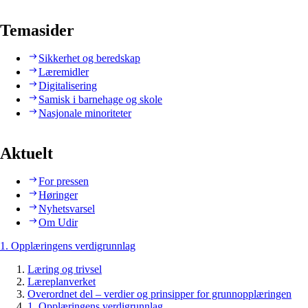
Temasider
Sikkerhet og beredskap
Læremidler
Digitalisering
Samisk i barnehage og skole
Nasjonale minoriteter
Aktuelt
For pressen
Høringer
Nyhetsvarsel
Om Udir
1. Opplæringens verdigrunnlag
Læring og trivsel
Læreplanverket
Overordnet del – verdier og prinsipper for grunnopplæringen
1. Opplæringens verdigrunnlag