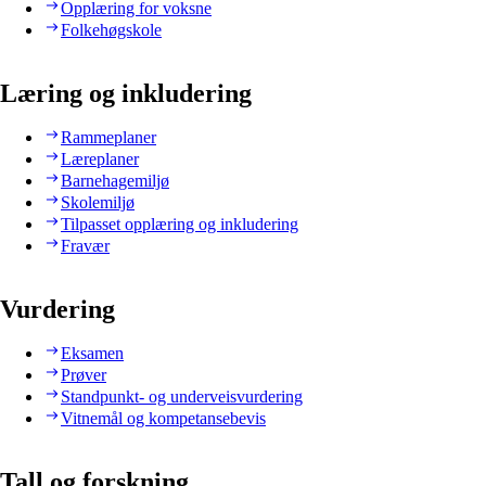
Opplæring for voksne
Folkehøgskole
Læring og inkludering
Rammeplaner
Læreplaner
Barnehagemiljø
Skolemiljø
Tilpasset opplæring og inkludering
Fravær
Vurdering
Eksamen
Prøver
Standpunkt- og underveisvurdering
Vitnemål og kompetansebevis
Tall og forskning