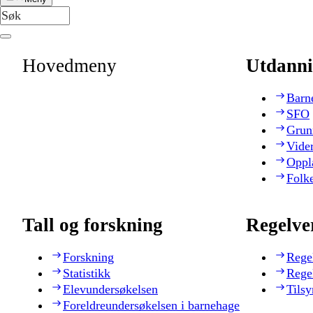
Hovedmeny
Utdanni
Barn
SFO
Grun
Vide
Oppl
Folk
Tall og forskning
Regelve
Forskning
Rege
Statistikk
Rege
Elevundersøkelsen
Tilsy
Foreldreundersøkelsen i barnehage