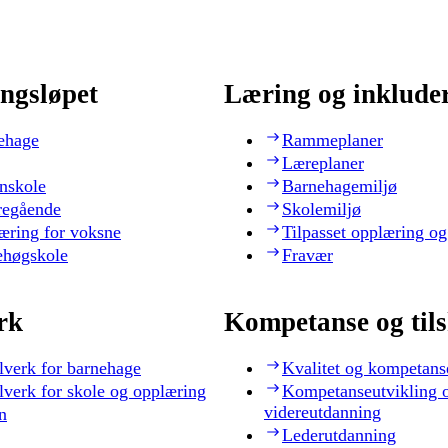
ngsløpet
Læring og inklude
ehage
Rammeplaner
Læreplaner
nskole
Barnehagemiljø
regående
Skolemiljø
æring for voksne
Tilpasset opplæring og
ehøgskole
Fravær
rk
Kompetanse og til
lverk for barnehage
Kvalitet og kompetans
lverk for skole og opplæring
Kompetanseutvikling 
videreutdanning
n
Lederutdanning