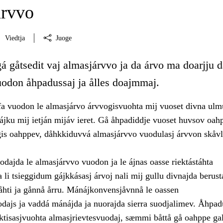
árvvo
Viedtja
Juoge
á gåtsedit vaj almasjárvvo ja da árvo ma doarjju 
uodon åhpadussaj ja ålles doajmmaj.
 vuodon le almasjárvo árvvogisvuohta mij vuoset divna ulmu
jku mij ietján mijáv ieret. Gå åhpadiddje vuoset huvsov oah
gis oahppev, dåhkkiduvvá almasjárvvo vuodulasj árvvon skåvl
dajda le almasjárvvo vuodon ja le ájnas oasse riektástáhta
 li tsieggidum gájkkásasj árvoj nali mij gullu divnajda berust
båhti ja gånnå årru. Mánájkonvensjåvnnå le oassen
odajs ja vaddá mánájda ja nuorajda sierra suodjalimev. Åhpa
aktisasjvuohta almasjrievtesvuodaj, sæmmi båttå gå oahppe ga