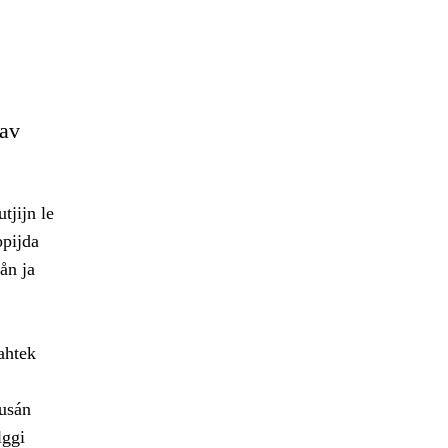
dav
tjijn le
ppijda
ån ja
ahtek
dusán
lggi