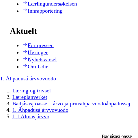
Lærlingundersøkelsen
Innrapportering
Aktuelt
For pressen
Høringer
Nyhetsvarsel
Om Udir
1. Åhpadusá árvvovuodo
Læring og trivsel
Læreplanverket
Badjásasj oasse – árvo ja prinsihpa vuodoåhpadussaj
1. Åhpadusá árvvovuodo
1.1 Almasjárvvo
Badjásasj oasse