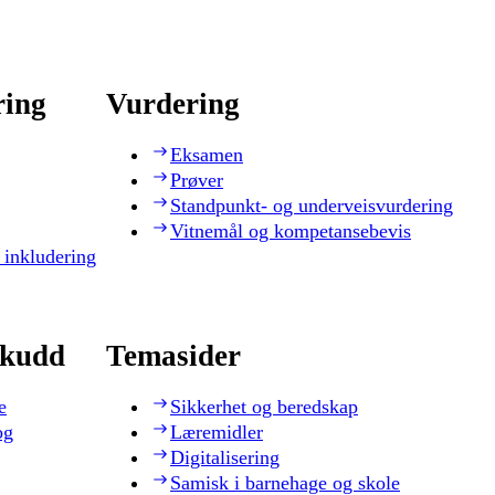
ring
Vurdering
Eksamen
Prøver
Standpunkt- og underveisvurdering
Vitnemål og kompetansebevis
 inkludering
skudd
Temasider
e
Sikkerhet og beredskap
og
Læremidler
Digitalisering
Samisk i barnehage og skole