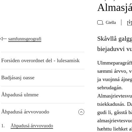
Almasj
Giella
Skåvllå galgg
samfunnsgeografi
biejaduvvi v
Forsiden overordnet del - lulesamisk
Ulmmeparagráffa
sæmmi árvvo, vá
Badjásasj oasse
ja vuojnná ájne
sebrudagán.
Åhpadusá ulmme
Almasjrievtesvuo
tsiekkadusás. Da
Åhpadusá árvvovuodo
gudi li, gåsstå 
almasjrievtesvu
1.
Åhpadusá árvvovuodo
hæhttu liehket 