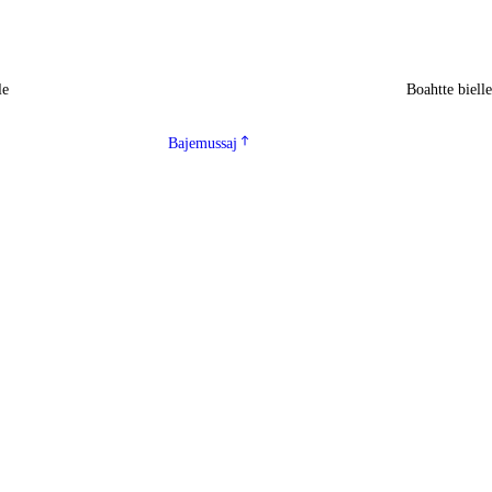
le
Boahtte biell
Bajemussaj