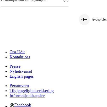
Åvdep biel
Om Udir
Kontakt oss
Presse
Nyhetsvarsel
English pages
Personvern
Tilgjengelighetserklæring
Informasjonskapsler
Facebook