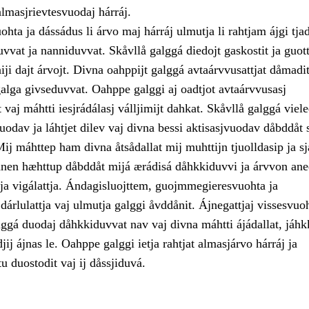
almasjrievtesvuodaj hárráj.
hta ja dássádus li árvo maj hárráj ulmutja li rahtjam ájgi tjad
vvat ja nanniduvvat. Skåvllå galggá diedojt gaskostit ja guott
ji dajt árvojt. Divna oahppijt galggá avtaárvvusattjat dåmadit,
galga givseduvvat. Oahppe galggi aj oadtjot avtaárvvusasj
 vaj máhtti iesjrádálasj válljimijt dahkat. Skåvllå galggá viele
odav ja láhtjet dilev vaj divna bessi aktisasjvuodav dåbddåt 
ij máhttep ham divna åtsådallat mij muhttijn tjuolldasip ja s
Danen hæhttup dåbddåt mijá ærádisá dåhkkiduvvi ja árvvon ane
 ja vigálattja. Ándagisluojttem, guojmmegieresvuohta ja
i dárlulattja vaj ulmutja galggi åvddånit. Ájnegattjaj vissesvuo
gá duodaj dåhkkiduvvat nav vaj divna máhtti ájádallat, jáhkk
jij ájnas le. Oahppe galggi ietja rahtjat almasjárvo hárráj ja
u duostodit vaj ij dåssjiduvá.