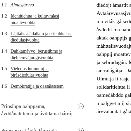
diedojt åmastit 
1.1
Almasjárvvo
Avtaárvvusasjvuo
1.2
Identitiehtta ja kultuvralasj
ma vilák gåtsedu
moattevuohta
åvdedit ma nanni
1.3
Lájttális ájádallam ja estetihkalasj
aktak oahppijs 
diedulasjvuohta
máhttelisvuodajt
1.4
Dahkamávvo, berustibme ja
oahppij moattevu
diehtemvájnogisvuohta
ja sebrudagán. M
1.5
Vieledus luonnduj ja
sierralágátja. 
birásdiedulasjvuohta
Ulmutja li rasje
1.6
Demokratijja ja oassálasstem
solidaritiehtta l
oamedåbddo galg
moalgget mij sid
Prinsihpa oahppama,
árvvaladdat gåkt
åvddånahttema ja ávddama hárráj
Prinsihpa skåvlå dåjmajda