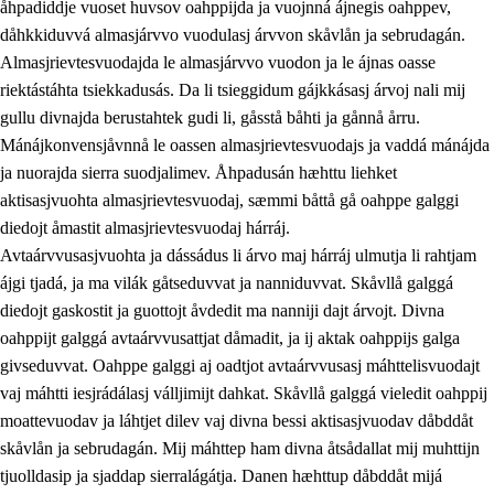
åhpadiddje vuoset huvsov oahppijda ja vuojnná ájnegis oahppev,
dåhkkiduvvá almasjárvvo vuodulasj árvvon skåvlån ja sebrudagán.
Almasjrievtesvuodajda le almasjárvvo vuodon ja le ájnas oasse
riektástáhta tsiekkadusás. Da li tsieggidum gájkkásasj árvoj nali mij
1.
Åhpadusá árvvovuodo
gullu divnajda berustahtek gudi li, gåsstå båhti ja gånnå årru.
1.1
Almasjárvvo
Mánájkonvensjåvnnå le oassen almasjrievtesvuodajs ja vaddá mánájda
ja nuorajda sierra suodjalimev. Åhpadusán hæhttu liehket
1.2
Identitiehtta ja kultuvralasj moattevuohta
aktisasjvuohta almasjrievtesvuodaj, sæmmi båttå gå oahppe galggi
1.3
Lájttális ájádallam ja estetihkalasj diedulasjvuohta
diedojt åmastit almasjrievtesvuodaj hárráj.
Avtaárvvusasjvuohta ja dássádus li árvo maj hárráj ulmutja li rahtjam
1.4
Dahkamávvo, berustibme ja diehtemvájnogisvuohta
ájgi tjadá, ja ma vilák gåtseduvvat ja nanniduvvat. Skåvllå galggá
1.5
Vieledus luonnduj ja birásdiedulasjvuohta
diedojt gaskostit ja guottojt åvdedit ma nanniji dajt árvojt. Divna
oahppijt galggá avtaárvvusattjat dåmadit, ja ij aktak oahppijs galga
1.6
Demokratijja ja oassálasstem
givseduvvat. Oahppe galggi aj oadtjot avtaárvvusasj máhttelisvuodajt
vaj máhtti iesjrádálasj válljimijt dahkat. Skåvllå galggá vieledit oahppij
moattevuodav ja láhtjet dilev vaj divna bessi aktisasjvuodav dåbddåt
skåvlån ja sebrudagán. Mij máhttep ham divna åtsådallat mij muhttijn
tjuolldasip ja sjaddap sierralágátja. Danen hæhttup dåbddåt mijá