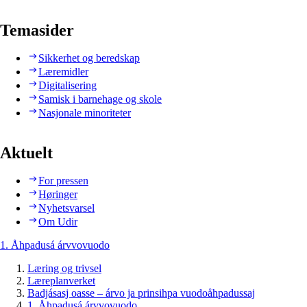
Temasider
Sikkerhet og beredskap
Læremidler
Digitalisering
Samisk i barnehage og skole
Nasjonale minoriteter
Aktuelt
For pressen
Høringer
Nyhetsvarsel
Om Udir
1. Åhpadusá árvvovuodo
Læring og trivsel
Læreplanverket
Badjásasj oasse – árvo ja prinsihpa vuodoåhpadussaj
1. Åhpadusá árvvovuodo