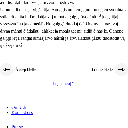
ærádisá dåhkkiduvvi ja árvvon aneduvvi.
Ulmutja li rasje ja vigálattja. Ándagisluojttem, guojmmegieresvuohta ja
solidaritiehtta li dárlulattja vaj ulmutja galggi åvddånit. Ájnegattjaj
vissesvuohta ja oamedåbddo galggá duodaj dåhkkiduvvat nav vaj
divna máhtti ájádallat, jáhkket ja moalgget mij sidjij ájnas le. Oahppe
galggi ietja rahtjat almasjárvo hárráj ja árvvaladdat gåktu duostodit vaj
ij dåssjiduvá.
Åvdep bielle
Boahtte bielle
Bajemussaj
Om Udir
Kontakt oss
Presse