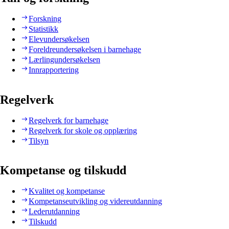
Forskning
Statistikk
Elevundersøkelsen
Foreldreundersøkelsen i barnehage
Lærlingundersøkelsen
Innrapportering
Regelverk
Regelverk for barnehage
Regelverk for skole og opplæring
Tilsyn
Kompetanse og tilskudd
Kvalitet og kompetanse
Kompetanseutvikling og videreutdanning
Lederutdanning
Tilskudd