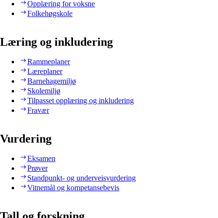
Opplæring for voksne
Folkehøgskole
Læring og inkludering
Rammeplaner
Læreplaner
Barnehagemiljø
Skolemiljø
Tilpasset opplæring og inkludering
Fravær
Vurdering
Eksamen
Prøver
Standpunkt- og underveisvurdering
Vitnemål og kompetansebevis
Tall og forskning