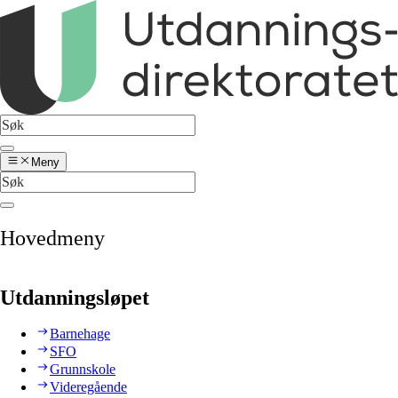
Meny
Hovedmeny
Utdanningsløpet
Barnehage
SFO
Grunnskole
Videregående