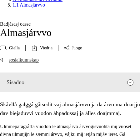
1.1 Almasjárvvo
Badjásasj oasse
Almasjárvvo
Giella
Viedtja
Juoge
sosialkunnskap
Sisadno
Skåvllå galggá gåtsedit vaj almasjárvvo ja da árvo ma doarjju
dav biejaduvvi vuodon åhpadussaj ja ålles doajmmaj.
Ulmmeparagráffa vuodon le almasjárvo árvvogisvuohta mij vuoset
divna ulmutjijn le sæmmi árvvo, vájku mij ietján mijáv ieret. Gå