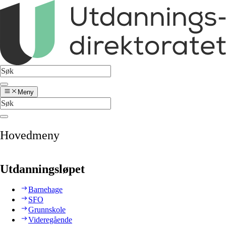
Meny
Hovedmeny
Utdanningsløpet
Barnehage
SFO
Grunnskole
Videregående