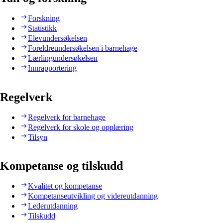
Forskning
Statistikk
Elevundersøkelsen
Foreldreundersøkelsen i barnehage
Lærlingundersøkelsen
Innrapportering
Regelverk
Regelverk for barnehage
Regelverk for skole og opplæring
Tilsyn
Kompetanse og tilskudd
Kvalitet og kompetanse
Kompetanseutvikling og videreutdanning
Lederutdanning
Tilskudd