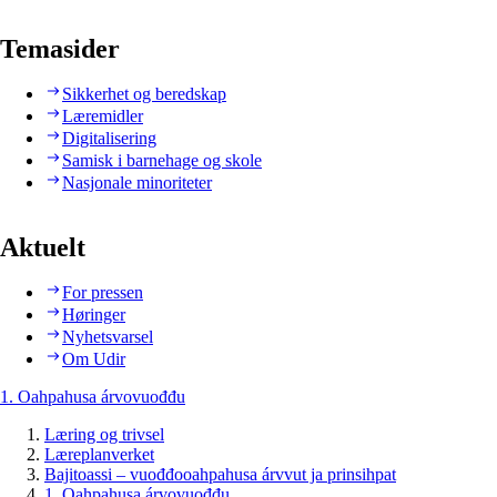
Temasider
Sikkerhet og beredskap
Læremidler
Digitalisering
Samisk i barnehage og skole
Nasjonale minoriteter
Aktuelt
For pressen
Høringer
Nyhetsvarsel
Om Udir
1. Oahpahusa árvovuođđu
Læring og trivsel
Læreplanverket
Bajitoassi – vuođđooahpahusa árvvut ja prinsihpat
1. Oahpahusa árvovuođđu