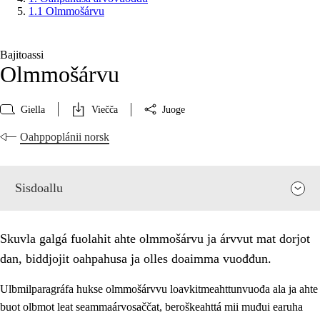
1.1 Olmmošárvu
Bajitoassi
Olmmošárvu
Giella
Viečča
Juoge
Oahppoplánii norsk
Sisdoallu
Skuvla galgá fuolahit ahte olmmošárvu ja árvvut mat dorjot
dan, biddjojit oahpahusa ja olles doaimma vuođđun.
Ulbmilparagráfa hukse olmmošárvvu loavkitmeahttunvuođa ala ja ahte
buot olbmot leat seammaárvosaččat, beroškeahttá mii muđui earuha