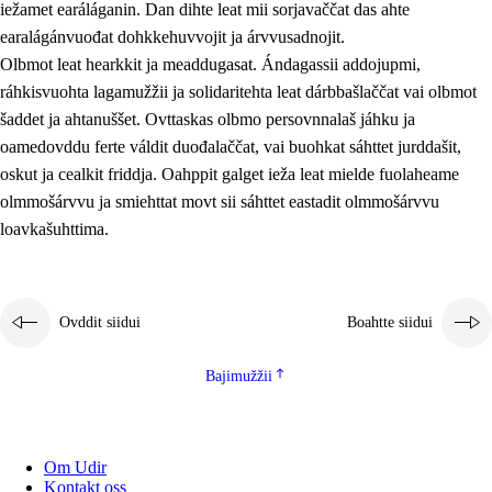
iežamet earáláganin. Dan dihte leat mii sorjavaččat das ahte
earalágánvuođat dohkkehuvvojit ja árvvusadnojit.
Olbmot leat hearkkit ja meaddugasat. Ándagassii addojupmi,
ráhkisvuohta lagamužžii ja solidaritehta leat dárbbašlaččat vai olbmot
šaddet ja ahtanuššet. Ovttaskas olbmo persovnnalaš jáhku ja
oamedovddu ferte váldit duođalaččat, vai buohkat sáhttet jurddašit,
oskut ja cealkit friddja. Oahppit galget ieža leat mielde fuolaheame
olmmošárvvu ja smiehttat movt sii sáhttet eastadit olmmošárvvu
loavkašuhttima.
Ovddit siidui
Boahtte siidui
Bajimužžii
Om Udir
Kontakt oss