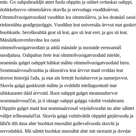
min. Go oahpaheaddjit atnet fuola ohppiin ja oidnet ovttaskas oahppi,
dohkkehuvvo olmmošárvu skuvlla ja servodaga vuođđoárvun.
Olmmošvuoigatvuođaid vuođđun lea olmmošárvu, ja lea deaŧalaš oassi
riektestáhta geađgejuolggis. Vuođđun leat universála árvvut mat gusket
1.
Oahpahusa árvovuođđu
buohkaide, beroškeahttá geat sii leat, gos sii leat eret, ja gos sii leat.
1.1
Olmmošárvu
Mánáidkonvenšuvdna lea oassi
olmmošvuoigatvuođain ja addá mánáide ja nuoraide erenoamáš
1.2
Identitehta ja kultuvrralaš girjáivuohta
suodjalusa. Oahpahus ferte leat olmmošvuoigatvuođaid mielde,
1.3
Kritihkalaš jurddašeapmi ja ehtalaš diđolašvuohta
seammás galget oahppit háhkat máhtu olmmošvuoigatvuođaid birra.
Seammaárvosašvuohta ja dásseárvu leat árvvut maid ovddas leat
1.4
Hutkanillu, beroštupmi ja suokkardanhuovva
dorron historjjá čađa, ja mat ain fertejit fuolahuvvot ja nannejuvvot.
1.5
Luondduákten ja birasdiđolašvuohta
Skuvla galgá gaskkustit máhtu ja ovddidit miellaguottuid mat
sihkkarastet dáid árvvuid. Buot oahppit galget meannuduvvot
1.6
Demokratiija ja mielváikkuheapmi
seammaárvosaččat, ja ii oktage oahppi galgga vásihit vealaheami.
Ohppiin galget maid leat seammaárvosaš vejolašvuođat nu ahte sáhttet
válljet iešheanalaččat. Skuvla galgá vuhtiiváldit ohppiid girjáivuođa ja
láhčit dili dasa ahte buohkat muosáhit gullevašvuođa skuvlii ja
servodahkii. Mii sáhttit buohkat muosáhit ahte mii sierranit ja dovdat