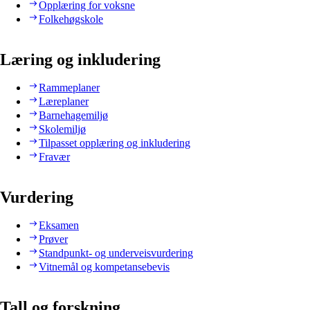
Opplæring for voksne
Folkehøgskole
Læring og inkludering
Rammeplaner
Læreplaner
Barnehagemiljø
Skolemiljø
Tilpasset opplæring og inkludering
Fravær
Vurdering
Eksamen
Prøver
Standpunkt- og underveisvurdering
Vitnemål og kompetansebevis
Tall og forskning