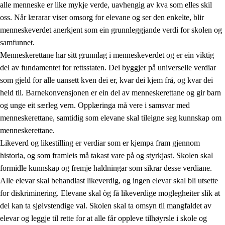
alle menneske er like mykje verde, uavhengig av kva som elles skil
oss. Når lærarar viser omsorg for elevane og ser den enkelte, blir
menneskeverdet anerkjent som ein grunnleggjande verdi for skolen og
samfunnet.
1.
Verdigrunnlaget i opplæringa
Menneskerettane har sitt grunnlag i menneskeverdet og er ein viktig
1.1
Menneskeverdet
del av fundamentet for rettsstaten. Dei byggjer på universelle verdiar
som gjeld for alle uansett kven dei er, kvar dei kjem frå, og kvar dei
1.2
Identitet og kulturelt mangfald
held til. Barnekonvensjonen er ein del av menneskerettane og gir barn
1.3
Kritisk tenking og etisk bevisstheit
og unge eit særleg vern. Opplæringa må vere i samsvar med
menneskerettane, samtidig som elevane skal tileigne seg kunnskap om
1.4
Skaparglede, engasjement og utforskartrong
menneskerettane.
1.5
Respekt for naturen og miljøbevisstheit
Likeverd og likestilling er verdiar som er kjempa fram gjennom
historia, og som framleis må takast vare på og styrkjast. Skolen skal
1.6
Demokrati og medverknad
formidle kunnskap og fremje haldningar som sikrar desse verdiane.
Alle elevar skal behandlast likeverdig, og ingen elevar skal bli utsette
for diskriminering. Elevane skal òg få likeverdige moglegheiter slik at
dei kan ta sjølvstendige val. Skolen skal ta omsyn til mangfaldet av
elevar og leggje til rette for at alle får oppleve tilhøyrsle i skole og