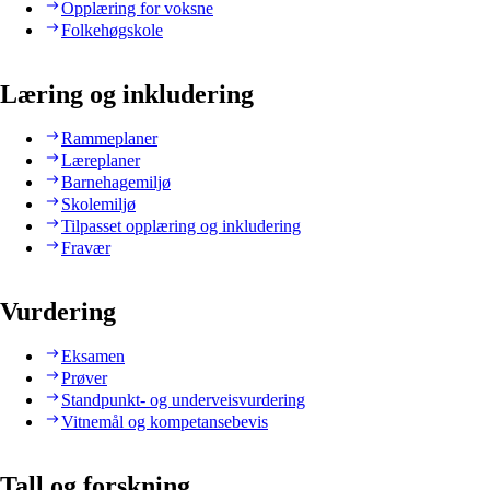
Opplæring for voksne
Folkehøgskole
Læring og inkludering
Rammeplaner
Læreplaner
Barnehagemiljø
Skolemiljø
Tilpasset opplæring og inkludering
Fravær
Vurdering
Eksamen
Prøver
Standpunkt- og underveisvurdering
Vitnemål og kompetansebevis
Tall og forskning