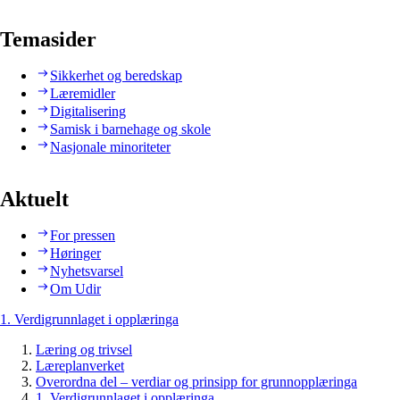
Temasider
Sikkerhet og beredskap
Læremidler
Digitalisering
Samisk i barnehage og skole
Nasjonale minoriteter
Aktuelt
For pressen
Høringer
Nyhetsvarsel
Om Udir
1. Verdigrunnlaget i opplæringa
Læring og trivsel
Læreplanverket
Overordna del – verdiar og prinsipp for grunnopplæringa
1. Verdigrunnlaget i opplæringa