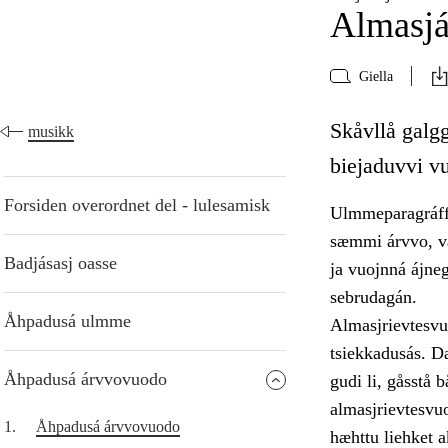
Almasj
Giella
Skåvllå galgg
musikk
biejaduvvi v
Forsiden overordnet del - lulesamisk
Ulmmeparagráffa
sæmmi árvvo, vá
Badjásasj oasse
ja vuojnná ájne
sebrudagán.
Åhpadusá ulmme
Almasjrievtesvuo
tsiekkadusás. Da
Åhpadusá árvvovuodo
gudi li, gåsstå 
almasjrievtesvu
1.
Åhpadusá árvvovuodo
hæhttu liehket 