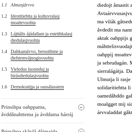
diedojt åmastit 
1.1
Almasjárvvo
Avtaárvvusasjvuo
1.2
Identitiehtta ja kultuvralasj
ma vilák gåtsedu
moattevuohta
åvdedit ma nanni
1.3
Lájttális ájádallam ja estetihkalasj
aktak oahppijs 
diedulasjvuohta
máhttelisvuodajt
1.4
Dahkamávvo, berustibme ja
oahppij moattevu
diehtemvájnogisvuohta
ja sebrudagán. M
1.5
Vieledus luonnduj ja
sierralágátja. 
birásdiedulasjvuohta
Ulmutja li rasje
1.6
Demokratijja ja oassálasstem
solidaritiehtta l
oamedåbddo galg
moalgget mij sid
Prinsihpa oahppama,
árvvaladdat gåkt
åvddånahttema ja ávddama hárráj
Prinsihpa skåvlå dåjmajda