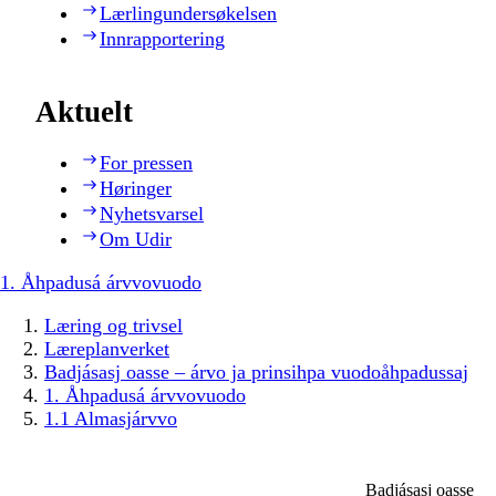
Lærlingundersøkelsen
Innrapportering
Aktuelt
For pressen
Høringer
Nyhetsvarsel
Om Udir
1. Åhpadusá árvvovuodo
Læring og trivsel
Læreplanverket
Badjásasj oasse – árvo ja prinsihpa vuodoåhpadussaj
1. Åhpadusá árvvovuodo
1.1 Almasjárvvo
Badjásasj oasse