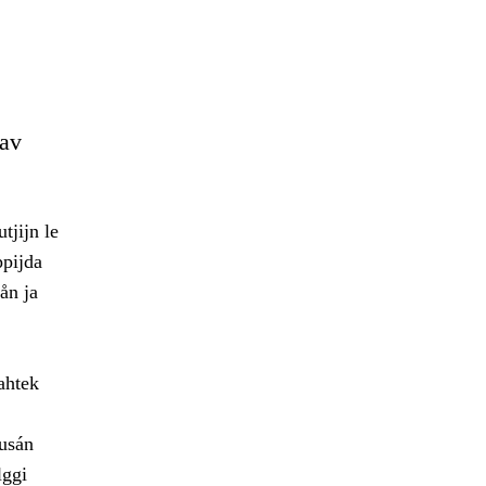
dav
tjijn le
ppijda
ån ja
ahtek
dusán
lggi