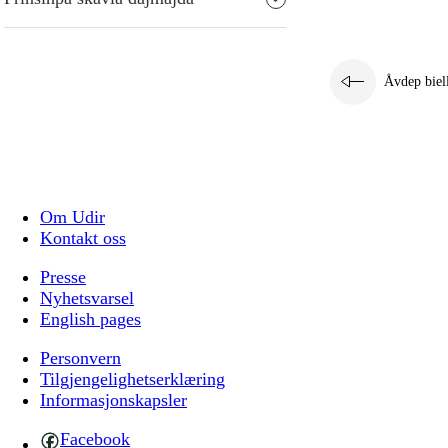
Åvdep biel
Om Udir
Kontakt oss
Presse
Nyhetsvarsel
English pages
Personvern
Tilgjengelighetserklæring
Informasjonskapsler
Facebook