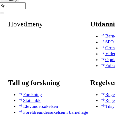
Hovedmeny
Utdanni
Barn
SFO
Grun
Vide
Oppl
Folk
Tall og forskning
Regelve
Forskning
Rege
Statistikk
Rege
Elevundersøkelsen
Tilsy
Foreldreundersøkelsen i barnehage