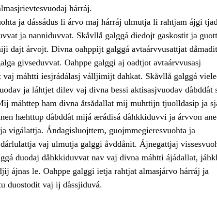
almasjrievtesvuodaj hárráj.
hta ja dássádus li árvo maj hárráj ulmutja li rahtjam ájgi tjad
vvat ja nanniduvvat. Skåvllå galggá diedojt gaskostit ja guott
ji dajt árvojt. Divna oahppijt galggá avtaárvvusattjat dåmadit,
galga givseduvvat. Oahppe galggi aj oadtjot avtaárvvusasj
 vaj máhtti iesjrádálasj válljimijt dahkat. Skåvllå galggá viele
odav ja láhtjet dilev vaj divna bessi aktisasjvuodav dåbddåt 
ij máhttep ham divna åtsådallat mij muhttijn tjuolldasip ja s
Danen hæhttup dåbddåt mijá ærádisá dåhkkiduvvi ja árvvon ane
 ja vigálattja. Ándagisluojttem, guojmmegieresvuohta ja
i dárlulattja vaj ulmutja galggi åvddånit. Ájnegattjaj vissesvuo
gá duodaj dåhkkiduvvat nav vaj divna máhtti ájádallat, jáhkk
jij ájnas le. Oahppe galggi ietja rahtjat almasjárvo hárráj ja
u duostodit vaj ij dåssjiduvá.