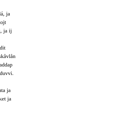
á, ja
ojt
 ja ij
dit
skåvlån
jaddap
duvvi.
hta ja
et ja