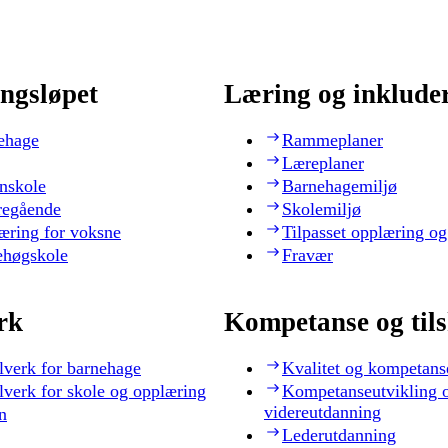
ngsløpet
Læring og inklude
ehage
Rammeplaner
Læreplaner
nskole
Barnehagemiljø
regående
Skolemiljø
æring for voksne
Tilpasset opplæring og
ehøgskole
Fravær
rk
Kompetanse og til
lverk for barnehage
Kvalitet og kompetans
lverk for skole og opplæring
Kompetanseutvikling 
videreutdanning
n
Lederutdanning