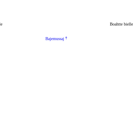
le
Boahtte biell
Bajemussaj