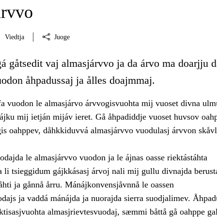
árvvo
Viedtja
Juoge
á gåtsedit vaj almasjárvvo ja da árvo ma doarjju 
uodon åhpadussaj ja ålles doajmmaj.
 vuodon le almasjárvo árvvogisvuohta mij vuoset divna ulmu
jku mij ietján mijáv ieret. Gå åhpadiddje vuoset huvsov oah
gis oahppev, dåhkkiduvvá almasjárvvo vuodulasj árvvon skåvl
dajda le almasjárvvo vuodon ja le ájnas oasse riektástáhta
 li tsieggidum gájkkásasj árvoj nali mij gullu divnajda berust
båhti ja gånnå årru. Mánájkonvensjåvnnå le oassen
odajs ja vaddá mánájda ja nuorajda sierra suodjalimev. Åhpa
aktisasjvuohta almasjrievtesvuodaj, sæmmi båttå gå oahppe ga