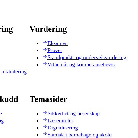
ring
Vurdering
Eksamen
Prøver
Standpunkt- og underveisvurdering
Vitnemål og kompetansebevis
 inkludering
skudd
Temasider
e
Sikkerhet og beredskap
og
Læremidler
Digitalisering
Samisk i barnehage og skole