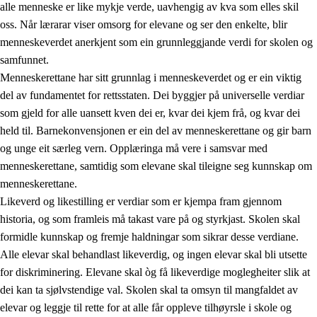
alle menneske er like mykje verde, uavhengig av kva som elles skil
oss. Når lærarar viser omsorg for elevane og ser den enkelte, blir
menneskeverdet anerkjent som ein grunnleggjande verdi for skolen og
samfunnet.
1.
Verdigrunnlaget i opplæringa
Menneskerettane har sitt grunnlag i menneskeverdet og er ein viktig
1.1
Menneskeverdet
del av fundamentet for rettsstaten. Dei byggjer på universelle verdiar
som gjeld for alle uansett kven dei er, kvar dei kjem frå, og kvar dei
1.2
Identitet og kulturelt mangfald
held til. Barnekonvensjonen er ein del av menneskerettane og gir barn
1.3
Kritisk tenking og etisk bevisstheit
og unge eit særleg vern. Opplæringa må vere i samsvar med
menneskerettane, samtidig som elevane skal tileigne seg kunnskap om
1.4
Skaparglede, engasjement og utforskartrong
menneskerettane.
1.5
Respekt for naturen og miljøbevisstheit
Likeverd og likestilling er verdiar som er kjempa fram gjennom
historia, og som framleis må takast vare på og styrkjast. Skolen skal
1.6
Demokrati og medverknad
formidle kunnskap og fremje haldningar som sikrar desse verdiane.
Alle elevar skal behandlast likeverdig, og ingen elevar skal bli utsette
for diskriminering. Elevane skal òg få likeverdige moglegheiter slik at
dei kan ta sjølvstendige val. Skolen skal ta omsyn til mangfaldet av
elevar og leggje til rette for at alle får oppleve tilhøyrsle i skole og