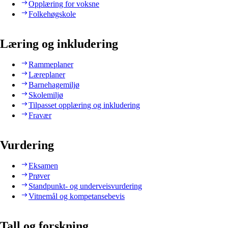
Opplæring for voksne
Folkehøgskole
Læring og inkludering
Rammeplaner
Læreplaner
Barnehagemiljø
Skolemiljø
Tilpasset opplæring og inkludering
Fravær
Vurdering
Eksamen
Prøver
Standpunkt- og underveisvurdering
Vitnemål og kompetansebevis
Tall og forskning