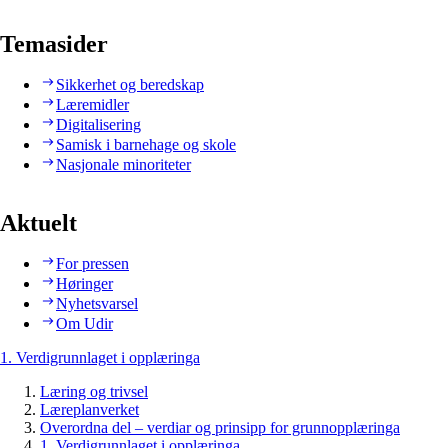
Temasider
Sikkerhet og beredskap
Læremidler
Digitalisering
Samisk i barnehage og skole
Nasjonale minoriteter
Aktuelt
For pressen
Høringer
Nyhetsvarsel
Om Udir
1. Verdigrunnlaget i opplæringa
Læring og trivsel
Læreplanverket
Overordna del – verdiar og prinsipp for grunnopplæringa
1. Verdigrunnlaget i opplæringa