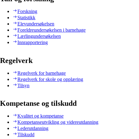
Forskning
Statistikk
Elevundersøkelsen
Foreldreundersøkelsen i barnehage
Lærlingundersøkelsen
Innrapportering
Regelverk
Regelverk for barnehage
Regelverk for skole og opplæring
Tilsyn
Kompetanse og tilskudd
Kvalitet og kompetanse
Kompetanseutvikling og videreutdanning
Lederutdanning
Tilskudd