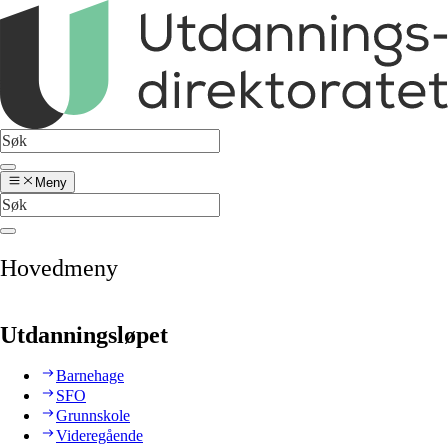
Meny
Hovedmeny
Utdanningsløpet
Barnehage
SFO
Grunnskole
Videregående