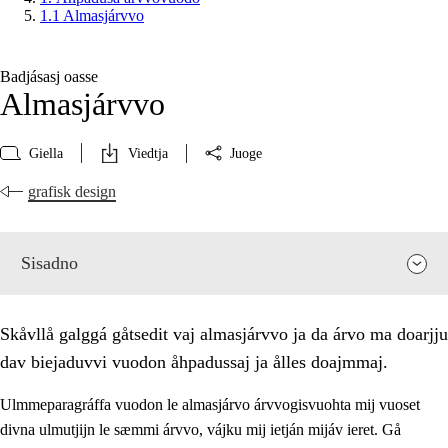
1.1 Almasjárvvo
Badjásasj oasse
Almasjárvvo
Giella
Viedtja
Juoge
grafisk design
Sisadno
Skåvllå galggá gåtsedit vaj almasjárvvo ja da árvo ma doarjju
dav biejaduvvi vuodon åhpadussaj ja ålles doajmmaj.
Ulmmeparagráffa vuodon le almasjárvo árvvogisvuohta mij vuoset
divna ulmutjijn le sæmmi árvvo, vájku mij ietján mijáv ieret. Gå