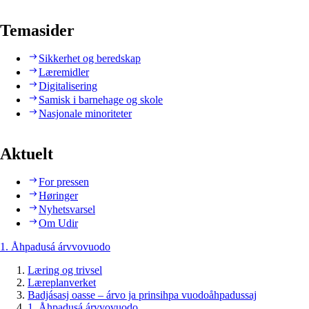
Temasider
Sikkerhet og beredskap
Læremidler
Digitalisering
Samisk i barnehage og skole
Nasjonale minoriteter
Aktuelt
For pressen
Høringer
Nyhetsvarsel
Om Udir
1. Åhpadusá árvvovuodo
Læring og trivsel
Læreplanverket
Badjásasj oasse – árvo ja prinsihpa vuodoåhpadussaj
1. Åhpadusá árvvovuodo