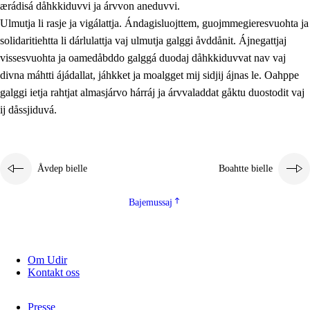
ærádisá dåhkkiduvvi ja árvvon aneduvvi.
Ulmutja li rasje ja vigálattja. Ándagisluojttem, guojmmegieresvuohta ja
solidaritiehtta li dárlulattja vaj ulmutja galggi åvddånit. Ájnegattjaj
vissesvuohta ja oamedåbddo galggá duodaj dåhkkiduvvat nav vaj
divna máhtti ájádallat, jáhkket ja moalgget mij sidjij ájnas le. Oahppe
galggi ietja rahtjat almasjárvo hárráj ja árvvaladdat gåktu duostodit vaj
ij dåssjiduvá.
Åvdep bielle
Boahtte bielle
Bajemussaj
Om Udir
Kontakt oss
Presse