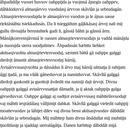
åhpadiddje vuoset huvsov oahppijda ja vuojnná ájnegis oahppev,
dåhkkiduvvá almasjárvvo vuodulasj árvvon skåvlån ja sebrudagán.
Almasjrievtesvuodajda le almasjárvvo vuodon ja le ájnas oasse
riektástáhta tsiekkadusás. Da li tsieggidum gájkkásasj árvoj nali mij
1.
Åhpadusá árvvovuodo
gullu divnajda berustahtek gudi li, gåsstå båhti ja gånnå årru.
1.1
Almasjárvvo
Mánájkonvensjåvnnå le oassen almasjrievtesvuodajs ja vaddá mánájda
ja nuorajda sierra suodjalimev. Åhpadusán hæhttu liehket
1.2
Identitiehtta ja kultuvralasj moattevuohta
aktisasjvuohta almasjrievtesvuodaj, sæmmi båttå gå oahppe galggi
1.3
Lájttális ájádallam ja estetihkalasj diedulasjvuohta
diedojt åmastit almasjrievtesvuodaj hárráj.
Avtaárvvusasjvuohta ja dássádus li árvo maj hárráj ulmutja li rahtjam
1.4
Dahkamávvo, berustibme ja diehtemvájnogisvuohta
ájgi tjadá, ja ma vilák gåtseduvvat ja nanniduvvat. Skåvllå galggá
1.5
Vieledus luonnduj ja birásdiedulasjvuohta
diedojt gaskostit ja guottojt åvdedit ma nanniji dajt árvojt. Divna
oahppijt galggá avtaárvvusattjat dåmadit, ja ij aktak oahppijs galga
1.6
Demokratijja ja oassálasstem
givseduvvat. Oahppe galggi aj oadtjot avtaárvvusasj máhttelisvuodajt
vaj máhtti iesjrádálasj válljimijt dahkat. Skåvllå galggá vieledit oahppij
moattevuodav ja láhtjet dilev vaj divna bessi aktisasjvuodav dåbddåt
skåvlån ja sebrudagán. Mij máhttep ham divna åtsådallat mij muhttijn
tjuolldasip ja sjaddap sierralágátja. Danen hæhttup dåbddåt mijá