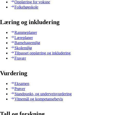
Opplæring for voksne
Folkehøgskole
Læring og inkludering
Rammeplaner
Læreplaner
Barnehagemiljø
Skolemiljø
Tilpasset opplæring og inkludering
Fravær
Vurdering
Eksamen
Prøver
Standpunkt- og underveisvurdering
Vitnemål og kompetansebevis
Tall og forskning