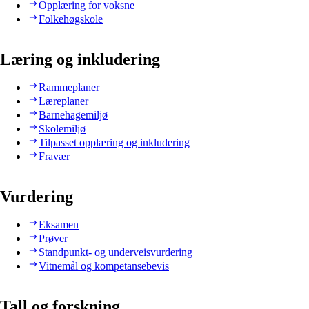
Opplæring for voksne
Folkehøgskole
Læring og inkludering
Rammeplaner
Læreplaner
Barnehagemiljø
Skolemiljø
Tilpasset opplæring og inkludering
Fravær
Vurdering
Eksamen
Prøver
Standpunkt- og underveisvurdering
Vitnemål og kompetansebevis
Tall og forskning