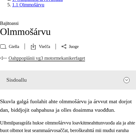
1.1 Olmmošárvu
Bajitoassi
Olmmošárvu
Giella
Viečča
Juoge
Oahppoplánii vg3 motormekanikerfaget
Sisdoallu
Skuvla galgá fuolahit ahte olmmošárvu ja árvvut mat dorjot
dan, biddjojit oahpahusa ja olles doaimma vuođđun.
Ulbmilparagráfa hukse olmmošárvvu loavkitmeahttunvuođa ala ja ahte
buot olbmot leat seammaárvosaččat, beroškeahttá mii muđui earuha