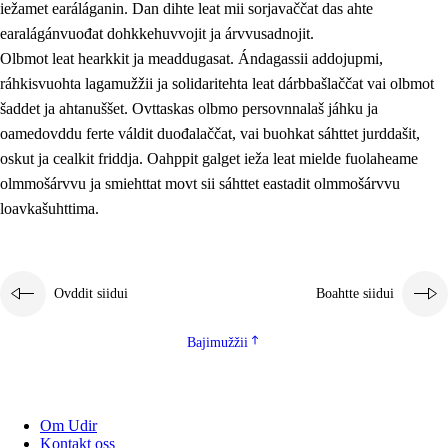
iežamet earáláganin. Dan dihte leat mii sorjavaččat das ahte
earalágánvuođat dohkkehuvvojit ja árvvusadnojit.
Olbmot leat hearkkit ja meaddugasat. Ándagassii addojupmi,
ráhkisvuohta lagamužžii ja solidaritehta leat dárbbašlaččat vai olbmot
šaddet ja ahtanuššet. Ovttaskas olbmo persovnnalaš jáhku ja
oamedovddu ferte váldit duođalaččat, vai buohkat sáhttet jurddašit,
oskut ja cealkit friddja. Oahppit galget ieža leat mielde fuolaheame
olmmošárvvu ja smiehttat movt sii sáhttet eastadit olmmošárvvu
loavkašuhttima.
Ovddit siidui
Boahtte siidui
Bajimužžii
Om Udir
Kontakt oss