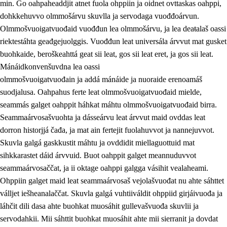
min. Go oahpaheaddjit atnet fuola ohppiin ja oidnet ovttaskas oahppi,
dohkkehuvvo olmmošárvu skuvlla ja servodaga vuođđoárvun.
Olmmošvuoigatvuođaid vuođđun lea olmmošárvu, ja lea deaŧalaš oassi
riektestáhta geađgejuolggis. Vuođđun leat universála árvvut mat gusket
1.
Oahpahusa árvovuođđu
buohkaide, beroškeahttá geat sii leat, gos sii leat eret, ja gos sii leat.
1.1
Olmmošárvu
Mánáidkonvenšuvdna lea oassi
olmmošvuoigatvuođain ja addá mánáide ja nuoraide erenoamáš
1.2
Identitehta ja kultuvrralaš girjáivuohta
suodjalusa. Oahpahus ferte leat olmmošvuoigatvuođaid mielde,
1.3
Kritihkalaš jurddašeapmi ja ehtalaš diđolašvuohta
seammás galget oahppit háhkat máhtu olmmošvuoigatvuođaid birra.
Seammaárvosašvuohta ja dásseárvu leat árvvut maid ovddas leat
1.4
Hutkanillu, beroštupmi ja suokkardanhuovva
dorron historjjá čađa, ja mat ain fertejit fuolahuvvot ja nannejuvvot.
1.5
Luondduákten ja birasdiđolašvuohta
Skuvla galgá gaskkustit máhtu ja ovddidit miellaguottuid mat
sihkkarastet dáid árvvuid. Buot oahppit galget meannuduvvot
1.6
Demokratiija ja mielváikkuheapmi
seammaárvosaččat, ja ii oktage oahppi galgga vásihit vealaheami.
Ohppiin galget maid leat seammaárvosaš vejolašvuođat nu ahte sáhttet
válljet iešheanalaččat. Skuvla galgá vuhtiiváldit ohppiid girjáivuođa ja
láhčit dili dasa ahte buohkat muosáhit gullevašvuođa skuvlii ja
servodahkii. Mii sáhttit buohkat muosáhit ahte mii sierranit ja dovdat