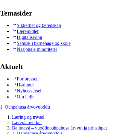
Temasider
Sikkerhet og beredskap
Læremidler
Digitalisering
Samisk i barnehage og skole
Nasjonale minoriteter
Aktuelt
For pressen
Høringer
Nyhetsvarsel
Om Udir
1. Oahpahusa árvovuođđu
Læring og trivsel
Læreplanverket
Bajitoassi – vuođđooahpahusa árvvut ja prinsihpat
1. Oahpahusa árvovuođđu