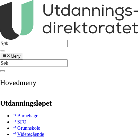
Meny
Hovedmeny
Utdanningsløpet
Barnehage
SFO
Grunnskole
Videregående