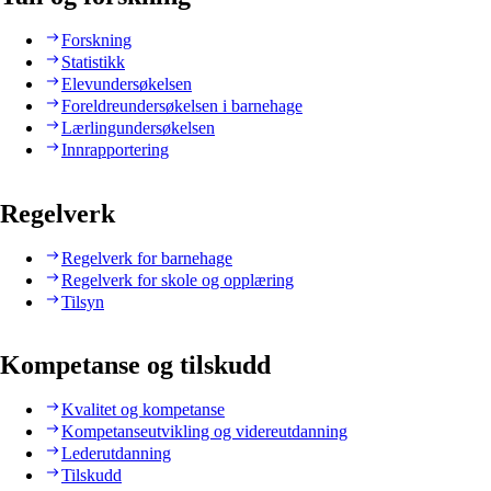
Forskning
Statistikk
Elevundersøkelsen
Foreldreundersøkelsen i barnehage
Lærlingundersøkelsen
Innrapportering
Regelverk
Regelverk for barnehage
Regelverk for skole og opplæring
Tilsyn
Kompetanse og tilskudd
Kvalitet og kompetanse
Kompetanseutvikling og videreutdanning
Lederutdanning
Tilskudd