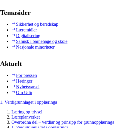
Temasider
Sikkerhet og beredskap
Læremidler
Digitalisering
Samisk i barnehage og skole
Nasjonale minoriteter
Aktuelt
For pressen
Høringer
Nyhetsvarsel
Om Udir
1. Verdigrunnlaget i opplæringa
Læring og trivsel
Læreplanverket
Overordna del – verdiar og prinsipp for grunnopplæringa
1. Verdigrunnlaget i opplæringa