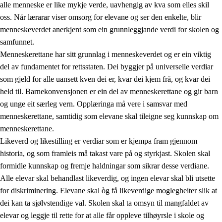
alle menneske er like mykje verde, uavhengig av kva som elles skil
oss. Når lærarar viser omsorg for elevane og ser den enkelte, blir
menneskeverdet anerkjent som ein grunnleggjande verdi for skolen og
samfunnet.
1.
Verdigrunnlaget i opplæringa
Menneskerettane har sitt grunnlag i menneskeverdet og er ein viktig
1.1
Menneskeverdet
del av fundamentet for rettsstaten. Dei byggjer på universelle verdiar
som gjeld for alle uansett kven dei er, kvar dei kjem frå, og kvar dei
1.2
Identitet og kulturelt mangfald
held til. Barnekonvensjonen er ein del av menneskerettane og gir barn
1.3
Kritisk tenking og etisk bevisstheit
og unge eit særleg vern. Opplæringa må vere i samsvar med
menneskerettane, samtidig som elevane skal tileigne seg kunnskap om
1.4
Skaparglede, engasjement og utforskartrong
menneskerettane.
1.5
Respekt for naturen og miljøbevisstheit
Likeverd og likestilling er verdiar som er kjempa fram gjennom
historia, og som framleis må takast vare på og styrkjast. Skolen skal
1.6
Demokrati og medverknad
formidle kunnskap og fremje haldningar som sikrar desse verdiane.
Alle elevar skal behandlast likeverdig, og ingen elevar skal bli utsette
for diskriminering. Elevane skal òg få likeverdige moglegheiter slik at
dei kan ta sjølvstendige val. Skolen skal ta omsyn til mangfaldet av
elevar og leggje til rette for at alle får oppleve tilhøyrsle i skole og