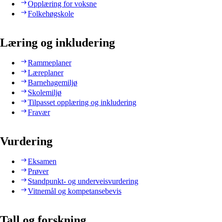
Opplæring for voksne
Folkehøgskole
Læring og inkludering
Rammeplaner
Læreplaner
Barnehagemiljø
Skolemiljø
Tilpasset opplæring og inkludering
Fravær
Vurdering
Eksamen
Prøver
Standpunkt- og underveisvurdering
Vitnemål og kompetansebevis
Tall og forskning