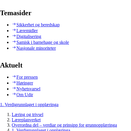
Temasider
Sikkerhet og beredskap
Læremidler
Digitalisering
Samisk i barnehage og skole
Nasjonale minoriteter
Aktuelt
For pressen
Høringer
Nyhetsvarsel
Om Udir
1. Verdigrunnlaget i opplæringa
Læring og trivsel
Læreplanverket
Overordna del – verdiar og prinsipp for grunnopplæringa
1. Verdigrunnlaget i opplæringa