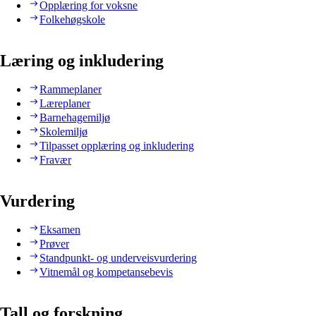
Opplæring for voksne
Folkehøgskole
Læring og inkludering
Rammeplaner
Læreplaner
Barnehagemiljø
Skolemiljø
Tilpasset opplæring og inkludering
Fravær
Vurdering
Eksamen
Prøver
Standpunkt- og underveisvurdering
Vitnemål og kompetansebevis
Tall og forskning