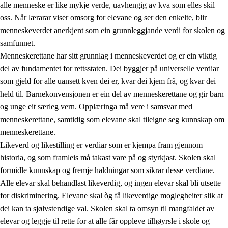
alle menneske er like mykje verde, uavhengig av kva som elles skil
oss. Når lærarar viser omsorg for elevane og ser den enkelte, blir
menneskeverdet anerkjent som ein grunnleggjande verdi for skolen og
samfunnet.
1.
Verdigrunnlaget i opplæringa
Menneskerettane har sitt grunnlag i menneskeverdet og er ein viktig
1.1
Menneskeverdet
del av fundamentet for rettsstaten. Dei byggjer på universelle verdiar
som gjeld for alle uansett kven dei er, kvar dei kjem frå, og kvar dei
1.2
Identitet og kulturelt mangfald
held til. Barnekonvensjonen er ein del av menneskerettane og gir barn
1.3
Kritisk tenking og etisk bevisstheit
og unge eit særleg vern. Opplæringa må vere i samsvar med
menneskerettane, samtidig som elevane skal tileigne seg kunnskap om
1.4
Skaparglede, engasjement og utforskartrong
menneskerettane.
1.5
Respekt for naturen og miljøbevisstheit
Likeverd og likestilling er verdiar som er kjempa fram gjennom
historia, og som framleis må takast vare på og styrkjast. Skolen skal
1.6
Demokrati og medverknad
formidle kunnskap og fremje haldningar som sikrar desse verdiane.
Alle elevar skal behandlast likeverdig, og ingen elevar skal bli utsette
for diskriminering. Elevane skal òg få likeverdige moglegheiter slik at
dei kan ta sjølvstendige val. Skolen skal ta omsyn til mangfaldet av
elevar og leggje til rette for at alle får oppleve tilhøyrsle i skole og