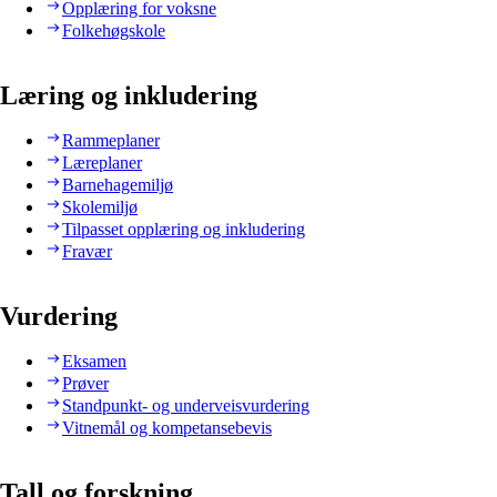
Opplæring for voksne
Folkehøgskole
Læring og inkludering
Rammeplaner
Læreplaner
Barnehagemiljø
Skolemiljø
Tilpasset opplæring og inkludering
Fravær
Vurdering
Eksamen
Prøver
Standpunkt- og underveisvurdering
Vitnemål og kompetansebevis
Tall og forskning