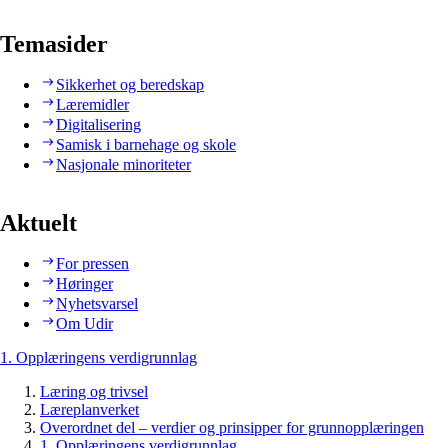
Temasider
Sikkerhet og beredskap
Læremidler
Digitalisering
Samisk i barnehage og skole
Nasjonale minoriteter
Aktuelt
For pressen
Høringer
Nyhetsvarsel
Om Udir
1. Opplæringens verdigrunnlag
Læring og trivsel
Læreplanverket
Overordnet del – verdier og prinsipper for grunnopplæringen
1. Opplæringens verdigrunnlag