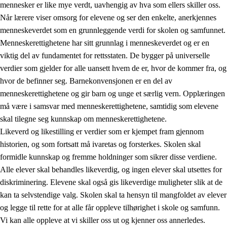
mennesker er like mye verdt, uavhengig av hva som ellers skiller oss.
Når lærere viser omsorg for elevene og ser den enkelte, anerkjennes
menneskeverdet som en grunnleggende verdi for skolen og samfunnet.
Menneskerettighetene har sitt grunnlag i menneskeverdet og er en
1.
Opplæringens verdigrunnlag
viktig del av fundamentet for rettsstaten. De bygger på universelle
1.1
Menneskeverdet
verdier som gjelder for alle uansett hvem de er, hvor de kommer fra, og
hvor de befinner seg. Barnekonvensjonen er en del av
1.2
Identitet og kulturelt mangfold
menneskerettighetene og gir barn og unge et særlig vern. Opplæringen
1.3
Kritisk tenkning og etisk bevissthet
må være i samsvar med menneskerettighetene, samtidig som elevene
skal tilegne seg kunnskap om menneskerettighetene.
1.4
Skaperglede, engasjement og utforskertrang
Likeverd og likestilling er verdier som er kjempet fram gjennom
1.5
Respekt for naturen og miljøbevissthet
historien, og som fortsatt må ivaretas og forsterkes. Skolen skal
formidle kunnskap og fremme holdninger som sikrer disse verdiene.
1.6
Demokrati og medvirkning
Alle elever skal behandles likeverdig, og ingen elever skal utsettes for
diskriminering. Elevene skal også gis likeverdige muligheter slik at de
kan ta selvstendige valg. Skolen skal ta hensyn til mangfoldet av elever
og legge til rette for at alle får oppleve tilhørighet i skole og samfunn.
Vi kan alle oppleve at vi skiller oss ut og kjenner oss annerledes.