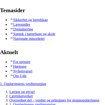
Temasider
Sikkerhet og beredskap
Læremidler
Digitalisering
Samisk i barnehage og skole
Nasjonale minoriteter
Aktuelt
For pressen
Høringer
Nyhetsvarsel
Om Udir
1. Opplæringens verdigrunnlag
Læring og trivsel
Læreplanverket
Overordnet del – verdier og prinsipper for grunnopplæringen
1. Opplæringens verdigrunnlag