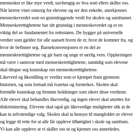
mennesker er like mye verdt, uavhengig av hva som ellers skiller oss.
Når lærere viser omsorg for elevene og ser den enkelte, anerkjennes
menneskeverdet som en grunnleggende verdi for skolen og samfunnet.
Menneskerettighetene har sitt grunnlag i menneskeverdet og er en
1.
Opplæringens verdigrunnlag
viktig del av fundamentet for rettsstaten. De bygger på universelle
1.1
Menneskeverdet
verdier som gjelder for alle uansett hvem de er, hvor de kommer fra, og
hvor de befinner seg. Barnekonvensjonen er en del av
1.2
Identitet og kulturelt mangfold
menneskerettighetene og gir barn og unge et særlig vern. Opplæringen
1.3
Kritisk tenkning og etisk bevissthet
må være i samsvar med menneskerettighetene, samtidig som elevene
skal tilegne seg kunnskap om menneskerettighetene.
1.4
Skaperglede, engasjement og utforskertrang
Likeverd og likestilling er verdier som er kjempet fram gjennom
1.5
Respekt for naturen og miljøbevissthet
historien, og som fortsatt må ivaretas og forsterkes. Skolen skal
formidle kunnskap og fremme holdninger som sikrer disse verdiene.
1.6
Demokrati og medvirkning
Alle elever skal behandles likeverdig, og ingen elever skal utsettes for
diskriminering. Elevene skal også gis likeverdige muligheter slik at de
kan ta selvstendige valg. Skolen skal ta hensyn til mangfoldet av elever
og legge til rette for at alle får oppleve tilhørighet i skole og samfunn.
Vi kan alle oppleve at vi skiller oss ut og kjenner oss annerledes.