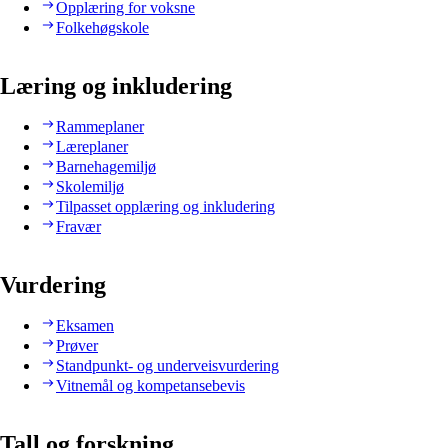
Opplæring for voksne
Folkehøgskole
Læring og inkludering
Rammeplaner
Læreplaner
Barnehagemiljø
Skolemiljø
Tilpasset opplæring og inkludering
Fravær
Vurdering
Eksamen
Prøver
Standpunkt- og underveisvurdering
Vitnemål og kompetansebevis
Tall og forskning