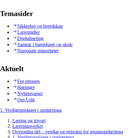
Temasider
Sikkerhet og beredskap
Læremidler
Digitalisering
Samisk i barnehage og skole
Nasjonale minoriteter
Aktuelt
For pressen
Høringer
Nyhetsvarsel
Om Udir
1. Verdigrunnlaget i opplæringa
Læring og trivsel
Læreplanverket
Overordna del – verdiar og prinsipp for grunnopplæringa
1. Verdigrunnlaget i opplæringa