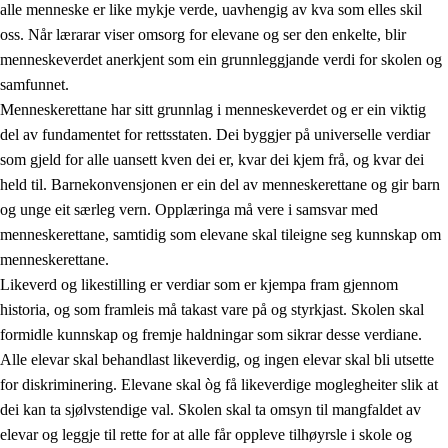
alle menneske er like mykje verde, uavhengig av kva som elles skil
oss. Når lærarar viser omsorg for elevane og ser den enkelte, blir
menneskeverdet anerkjent som ein grunnleggjande verdi for skolen og
samfunnet.
1.
Verdigrunnlaget i opplæringa
Menneskerettane har sitt grunnlag i menneskeverdet og er ein viktig
1.1
Menneskeverdet
del av fundamentet for rettsstaten. Dei byggjer på universelle verdiar
som gjeld for alle uansett kven dei er, kvar dei kjem frå, og kvar dei
1.2
Identitet og kulturelt mangfald
held til. Barnekonvensjonen er ein del av menneskerettane og gir barn
1.3
Kritisk tenking og etisk bevisstheit
og unge eit særleg vern. Opplæringa må vere i samsvar med
menneskerettane, samtidig som elevane skal tileigne seg kunnskap om
1.4
Skaparglede, engasjement og utforskartrong
menneskerettane.
1.5
Respekt for naturen og miljøbevisstheit
Likeverd og likestilling er verdiar som er kjempa fram gjennom
historia, og som framleis må takast vare på og styrkjast. Skolen skal
1.6
Demokrati og medverknad
formidle kunnskap og fremje haldningar som sikrar desse verdiane.
Alle elevar skal behandlast likeverdig, og ingen elevar skal bli utsette
for diskriminering. Elevane skal òg få likeverdige moglegheiter slik at
dei kan ta sjølvstendige val. Skolen skal ta omsyn til mangfaldet av
elevar og leggje til rette for at alle får oppleve tilhøyrsle i skole og