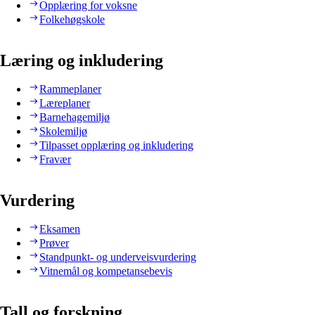
Opplæring for voksne
Folkehøgskole
Læring og inkludering
Rammeplaner
Læreplaner
Barnehagemiljø
Skolemiljø
Tilpasset opplæring og inkludering
Fravær
Vurdering
Eksamen
Prøver
Standpunkt- og underveisvurdering
Vitnemål og kompetansebevis
Tall og forskning