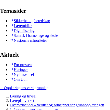
Temasider
Sikkerhet og beredskap
Læremidler
Digitalisering
Samisk i barnehage og skole
Nasjonale minoriteter
Aktuelt
For pressen
Høringer
Nyhetsvarsel
Om Udir
1. Opplæringens verdigrunnlag
Læring og trivsel
Læreplanverket
Overordnet del – verdier og prinsipper for grunnopplæringen
1. Opplæringens verdigrunnlag