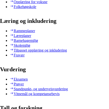
Opplæring for voksne
Folkehøgskole
Læring og inkludering
Rammeplaner
Læreplaner
Barnehagemiljø
Skolemiljø
Tilpasset opplæring og inkludering
Fravær
Vurdering
Eksamen
Prøver
Standpunkt- og underveisvurdering
Vitnemål og kompetansebevis
Tall og forskning