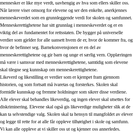
mennesker er like mye verdt, uavhengig av hva som ellers skiller oss.
Når lærere viser omsorg for elevene og ser den enkelte, anerkjennes
menneskeverdet som en grunnleggende verdi for skolen og samfunnet.
Menneskerettighetene har sitt grunnlag i menneskeverdet og er en
1.
Opplæringens verdigrunnlag
viktig del av fundamentet for rettsstaten. De bygger på universelle
1.1
Menneskeverdet
verdier som gjelder for alle uansett hvem de er, hvor de kommer fra, og
hvor de befinner seg. Barnekonvensjonen er en del av
1.2
Identitet og kulturelt mangfold
menneskerettighetene og gir barn og unge et særlig vern. Opplæringen
1.3
Kritisk tenkning og etisk bevissthet
må være i samsvar med menneskerettighetene, samtidig som elevene
skal tilegne seg kunnskap om menneskerettighetene.
1.4
Skaperglede, engasjement og utforskertrang
Likeverd og likestilling er verdier som er kjempet fram gjennom
1.5
Respekt for naturen og miljøbevissthet
historien, og som fortsatt må ivaretas og forsterkes. Skolen skal
formidle kunnskap og fremme holdninger som sikrer disse verdiene.
1.6
Demokrati og medvirkning
Alle elever skal behandles likeverdig, og ingen elever skal utsettes for
diskriminering. Elevene skal også gis likeverdige muligheter slik at de
kan ta selvstendige valg. Skolen skal ta hensyn til mangfoldet av elever
og legge til rette for at alle får oppleve tilhørighet i skole og samfunn.
Vi kan alle oppleve at vi skiller oss ut og kjenner oss annerledes.