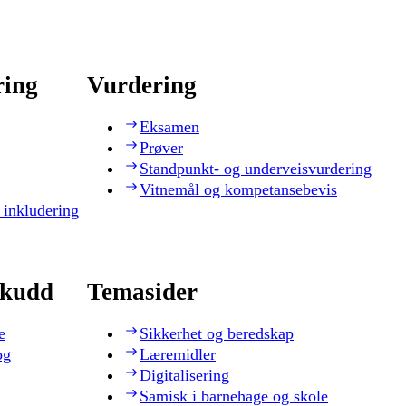
ring
Vurdering
Eksamen
Prøver
Standpunkt- og underveisvurdering
Vitnemål og kompetansebevis
 inkludering
skudd
Temasider
e
Sikkerhet og beredskap
og
Læremidler
Digitalisering
Samisk i barnehage og skole