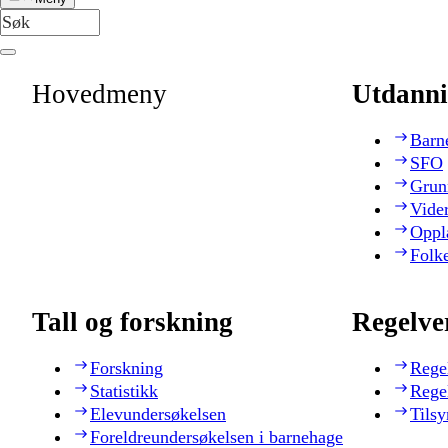
Hovedmeny
Utdanni
Barn
SFO
Grun
Vide
Oppl
Folk
Tall og forskning
Regelve
Forskning
Rege
Statistikk
Rege
Elevundersøkelsen
Tilsy
Foreldreundersøkelsen i barnehage