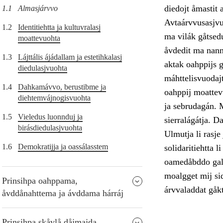
diedojt åmastit 
1.1
Almasjárvvo
Avtaárvvusasjvuo
1.2
Identitiehtta ja kultuvralasj
ma vilák gåtsedu
moattevuohta
åvdedit ma nanni
1.3
Lájttális ájádallam ja estetihkalasj
aktak oahppijs 
diedulasjvuohta
máhttelisvuodajt
1.4
Dahkamávvo, berustibme ja
oahppij moattevu
diehtemvájnogisvuohta
ja sebrudagán. M
1.5
Vieledus luonnduj ja
sierralágátja. 
birásdiedulasjvuohta
Ulmutja li rasje
1.6
Demokratijja ja oassálasstem
solidaritiehtta l
oamedåbddo galg
moalgget mij sid
Prinsihpa oahppama,
árvvaladdat gåkt
åvddånahttema ja ávddama hárráj
Prinsihpa skåvlå dåjmajda