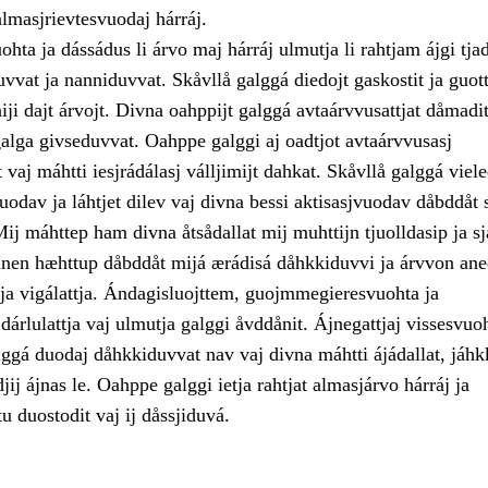
almasjrievtesvuodaj hárráj.
hta ja dássádus li árvo maj hárráj ulmutja li rahtjam ájgi tjad
vvat ja nanniduvvat. Skåvllå galggá diedojt gaskostit ja guott
ji dajt árvojt. Divna oahppijt galggá avtaárvvusattjat dåmadit,
galga givseduvvat. Oahppe galggi aj oadtjot avtaárvvusasj
 vaj máhtti iesjrádálasj válljimijt dahkat. Skåvllå galggá viele
odav ja láhtjet dilev vaj divna bessi aktisasjvuodav dåbddåt 
ij máhttep ham divna åtsådallat mij muhttijn tjuolldasip ja s
Danen hæhttup dåbddåt mijá ærádisá dåhkkiduvvi ja árvvon ane
 ja vigálattja. Ándagisluojttem, guojmmegieresvuohta ja
i dárlulattja vaj ulmutja galggi åvddånit. Ájnegattjaj vissesvuo
gá duodaj dåhkkiduvvat nav vaj divna máhtti ájádallat, jáhkk
jij ájnas le. Oahppe galggi ietja rahtjat almasjárvo hárráj ja
u duostodit vaj ij dåssjiduvá.