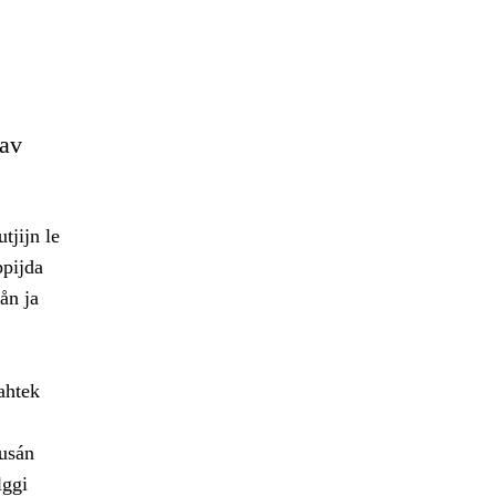
dav
tjijn le
ppijda
ån ja
ahtek
dusán
lggi