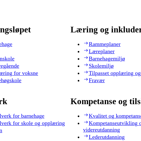
ngsløpet
Læring og inklude
ehage
Rammeplaner
Læreplaner
nskole
Barnehagemiljø
regående
Skolemiljø
æring for voksne
Tilpasset opplæring og
ehøgskole
Fravær
rk
Kompetanse og til
lverk for barnehage
Kvalitet og kompetans
lverk for skole og opplæring
Kompetanseutvikling 
videreutdanning
n
Lederutdanning