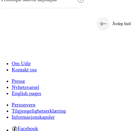
Åvdep biel
Om Udir
Kontakt oss
Presse
Nyhetsvarsel
English pages
Personvern
Tilgjengelighetserklæring
Informasjonskapsler
Facebook