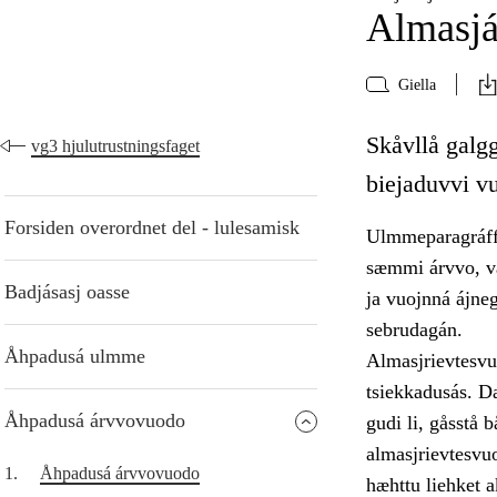
Almasj
Giella
Skåvllå galgg
vg3 hjulutrustningsfaget
biejaduvvi v
Forsiden overordnet del - lulesamisk
Ulmmeparagráffa
sæmmi árvvo, vá
Badjásasj oasse
ja vuojnná ájne
sebrudagán.
Åhpadusá ulmme
Almasjrievtesvuo
tsiekkadusás. Da
Åhpadusá árvvovuodo
gudi li, gåsstå 
almasjrievtesvu
1.
Åhpadusá árvvovuodo
hæhttu liehket 