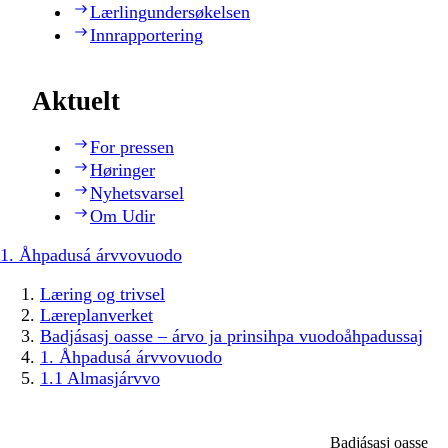
Lærlingundersøkelsen
Innrapportering
Aktuelt
For pressen
Høringer
Nyhetsvarsel
Om Udir
1. Åhpadusá árvvovuodo
Læring og trivsel
Læreplanverket
Badjásasj oasse – árvo ja prinsihpa vuodoåhpadussaj
1. Åhpadusá árvvovuodo
1.1 Almasjárvvo
Badjásasj oasse