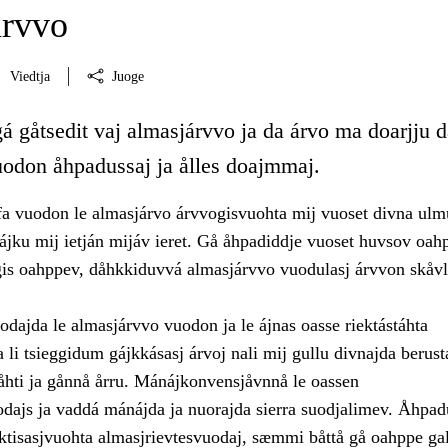
árvvo
Viedtja
Juoge
á gåtsedit vaj almasjárvvo ja da árvo ma doarjju 
uodon åhpadussaj ja ålles doajmmaj.
 vuodon le almasjárvo árvvogisvuohta mij vuoset divna ulmu
jku mij ietján mijáv ieret. Gå åhpadiddje vuoset huvsov oah
gis oahppev, dåhkkiduvvá almasjárvvo vuodulasj árvvon skåvl
dajda le almasjárvvo vuodon ja le ájnas oasse riektástáhta
 li tsieggidum gájkkásasj árvoj nali mij gullu divnajda berust
båhti ja gånnå årru. Mánájkonvensjåvnnå le oassen
odajs ja vaddá mánájda ja nuorajda sierra suodjalimev. Åhpa
aktisasjvuohta almasjrievtesvuodaj, sæmmi båttå gå oahppe ga