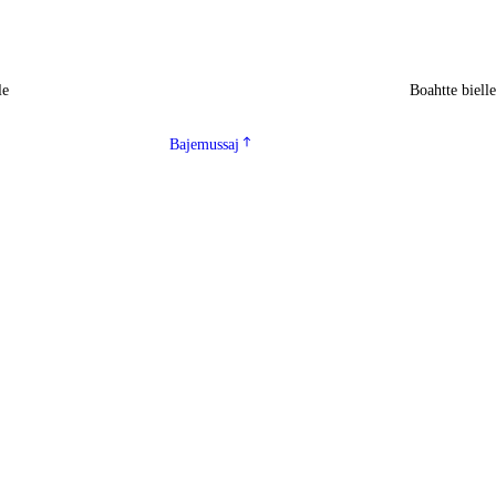
le
Boahtte biell
Bajemussaj