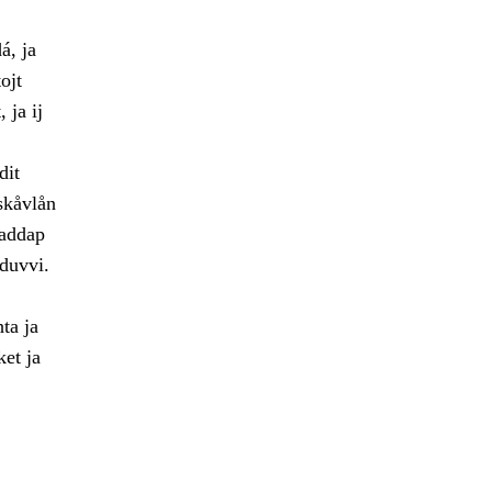
á, ja
ojt
 ja ij
dit
skåvlån
jaddap
duvvi.
hta ja
et ja