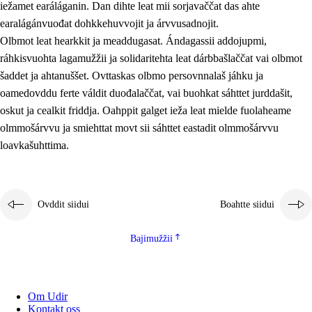
iežamet earáláganin. Dan dihte leat mii sorjavaččat das ahte
earalágánvuođat dohkkehuvvojit ja árvvusadnojit.
Olbmot leat hearkkit ja meaddugasat. Ándagassii addojupmi,
ráhkisvuohta lagamužžii ja solidaritehta leat dárbbašlaččat vai olbmot
šaddet ja ahtanuššet. Ovttaskas olbmo persovnnalaš jáhku ja
oamedovddu ferte váldit duođalaččat, vai buohkat sáhttet jurddašit,
oskut ja cealkit friddja. Oahppit galget ieža leat mielde fuolaheame
olmmošárvvu ja smiehttat movt sii sáhttet eastadit olmmošárvvu
loavkašuhttima.
Ovddit siidui
Boahtte siidui
Bajimužžii
Om Udir
Kontakt oss