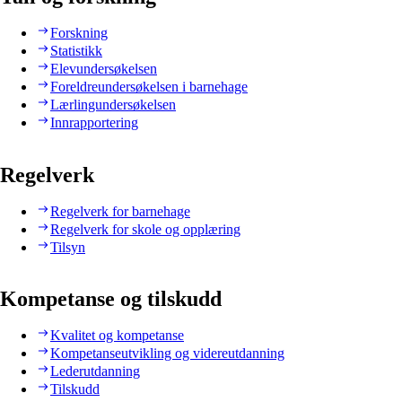
Forskning
Statistikk
Elevundersøkelsen
Foreldreundersøkelsen i barnehage
Lærlingundersøkelsen
Innrapportering
Regelverk
Regelverk for barnehage
Regelverk for skole og opplæring
Tilsyn
Kompetanse og tilskudd
Kvalitet og kompetanse
Kompetanseutvikling og videreutdanning
Lederutdanning
Tilskudd