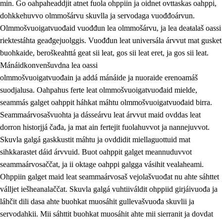
min. Go oahpaheaddjit atnet fuola ohppiin ja oidnet ovttaskas oahppi,
dohkkehuvvo olmmošárvu skuvlla ja servodaga vuođđoárvun.
Olmmošvuoigatvuođaid vuođđun lea olmmošárvu, ja lea deaŧalaš oassi
riektestáhta geađgejuolggis. Vuođđun leat universála árvvut mat gusket
1.
Oahpahusa árvovuođđu
buohkaide, beroškeahttá geat sii leat, gos sii leat eret, ja gos sii leat.
1.1
Olmmošárvu
Mánáidkonvenšuvdna lea oassi
olmmošvuoigatvuođain ja addá mánáide ja nuoraide erenoamáš
1.2
Identitehta ja kultuvrralaš girjáivuohta
suodjalusa. Oahpahus ferte leat olmmošvuoigatvuođaid mielde,
1.3
Kritihkalaš jurddašeapmi ja ehtalaš diđolašvuohta
seammás galget oahppit háhkat máhtu olmmošvuoigatvuođaid birra.
Seammaárvosašvuohta ja dásseárvu leat árvvut maid ovddas leat
1.4
Hutkanillu, beroštupmi ja suokkardanhuovva
dorron historjjá čađa, ja mat ain fertejit fuolahuvvot ja nannejuvvot.
1.5
Luondduákten ja birasdiđolašvuohta
Skuvla galgá gaskkustit máhtu ja ovddidit miellaguottuid mat
sihkkarastet dáid árvvuid. Buot oahppit galget meannuduvvot
1.6
Demokratiija ja mielváikkuheapmi
seammaárvosaččat, ja ii oktage oahppi galgga vásihit vealaheami.
Ohppiin galget maid leat seammaárvosaš vejolašvuođat nu ahte sáhttet
válljet iešheanalaččat. Skuvla galgá vuhtiiváldit ohppiid girjáivuođa ja
láhčit dili dasa ahte buohkat muosáhit gullevašvuođa skuvlii ja
servodahkii. Mii sáhttit buohkat muosáhit ahte mii sierranit ja dovdat