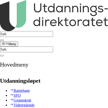
Meny
Hovedmeny
Utdanningsløpet
Barnehage
SFO
Grunnskole
Videregående