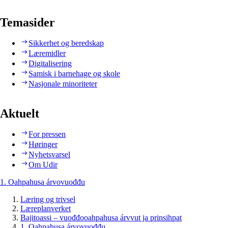
Temasider
Sikkerhet og beredskap
Læremidler
Digitalisering
Samisk i barnehage og skole
Nasjonale minoriteter
Aktuelt
For pressen
Høringer
Nyhetsvarsel
Om Udir
1. Oahpahusa árvovuođđu
Læring og trivsel
Læreplanverket
Bajitoassi – vuođđooahpahusa árvvut ja prinsihpat
1. Oahpahusa árvovuođđu