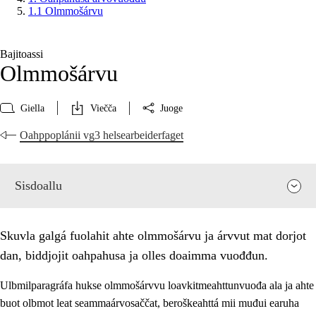
1.1 Olmmošárvu
Bajitoassi
Olmmošárvu
Giella
Viečča
Juoge
Oahppoplánii vg3 helsearbeiderfaget
Sisdoallu
Skuvla galgá fuolahit ahte olmmošárvu ja árvvut mat dorjot
dan, biddjojit oahpahusa ja olles doaimma vuođđun.
Ulbmilparagráfa hukse olmmošárvvu loavkitmeahttunvuođa ala ja ahte
buot olbmot leat seammaárvosaččat, beroškeahttá mii muđui earuha