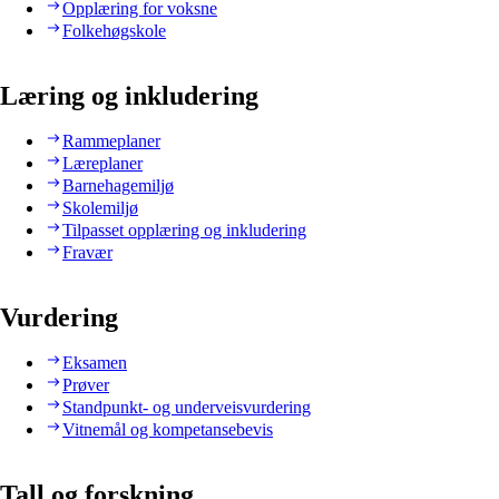
Opplæring for voksne
Folkehøgskole
Læring og inkludering
Rammeplaner
Læreplaner
Barnehagemiljø
Skolemiljø
Tilpasset opplæring og inkludering
Fravær
Vurdering
Eksamen
Prøver
Standpunkt- og underveisvurdering
Vitnemål og kompetansebevis
Tall og forskning