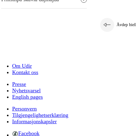
Åvdep biel
Om Udir
Kontakt oss
Presse
Nyhetsvarsel
English pages
Personvern
Tilgjengelighetserklæring
Informasjonskapsler
Facebook