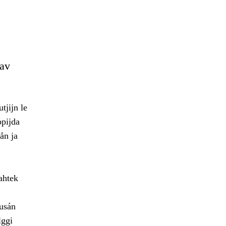
dav
tjijn le
ppijda
ån ja
ahtek
dusán
lggi