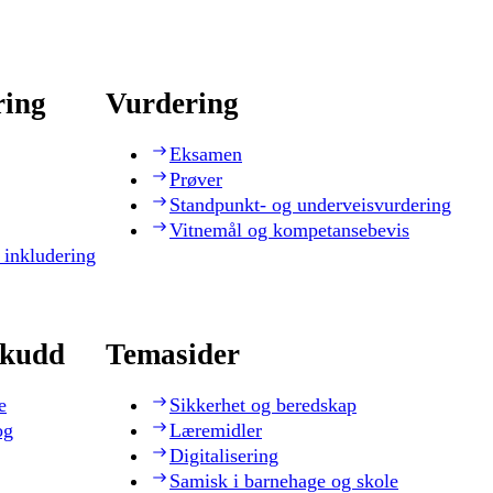
ring
Vurdering
Eksamen
Prøver
Standpunkt- og underveisvurdering
Vitnemål og kompetansebevis
 inkludering
skudd
Temasider
e
Sikkerhet og beredskap
og
Læremidler
Digitalisering
Samisk i barnehage og skole