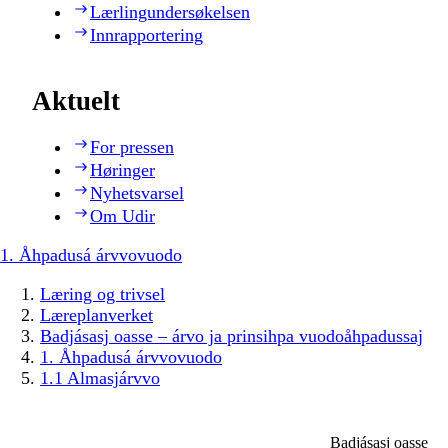
Lærlingundersøkelsen
Innrapportering
Aktuelt
For pressen
Høringer
Nyhetsvarsel
Om Udir
1. Åhpadusá árvvovuodo
Læring og trivsel
Læreplanverket
Badjásasj oasse – árvo ja prinsihpa vuodoåhpadussaj
1. Åhpadusá árvvovuodo
1.1 Almasjárvvo
Badjásasj oasse