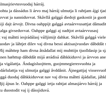
almasjrievtesvuodaj hárráj.
hta ja dássádus li árvo maj hárráj ulmutja li rahtjam ájgi tjad
vvat ja nanniduvvat. Skåvllå galggá diedojt gaskostit ja guott
ji dajt árvojt. Divna oahppijt galggá avtaárvvusattjat dåmadit,
galga givseduvvat. Oahppe galggi aj oadtjot avtaárvvusasj
 vaj máhtti iesjrádálasj válljimijt dahkat. Skåvllå galggá viele
odav ja láhtjet dilev vaj divna bessi aktisasjvuodav dåbddåt 
ij máhttep ham divna åtsådallat mij muhttijn tjuolldasip ja s
Danen hæhttup dåbddåt mijá ærádisá dåhkkiduvvi ja árvvon ane
 ja vigálattja. Ándagisluojttem, guojmmegieresvuohta ja
i dárlulattja vaj ulmutja galggi åvddånit. Ájnegattjaj vissesvuo
gá duodaj dåhkkiduvvat nav vaj divna máhtti ájádallat, jáhkk
jij ájnas le. Oahppe galggi ietja rahtjat almasjárvo hárráj ja
u duostodit vaj ij dåssjiduvá.