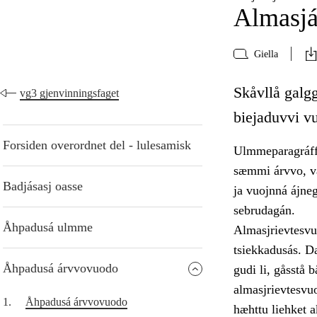
Almasj
Giella
Skåvllå galgg
vg3 gjenvinningsfaget
biejaduvvi v
Forsiden overordnet del - lulesamisk
Ulmmeparagráffa
sæmmi árvvo, vá
Badjásasj oasse
ja vuojnná ájne
sebrudagán.
Åhpadusá ulmme
Almasjrievtesvuo
tsiekkadusás. Da
Åhpadusá árvvovuodo
gudi li, gåsstå 
almasjrievtesvu
1.
Åhpadusá árvvovuodo
hæhttu liehket 