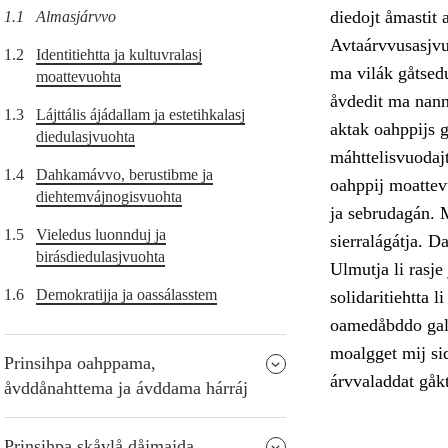
diedojt åmastit 
1.1
Almasjárvvo
Avtaárvvusasjvuo
1.2
Identitiehtta ja kultuvralasj
ma vilák gåtsedu
moattevuohta
åvdedit ma nanni
1.3
Lájttális ájádallam ja estetihkalasj
aktak oahppijs 
diedulasjvuohta
máhttelisvuodajt
1.4
Dahkamávvo, berustibme ja
oahppij moattevu
diehtemvájnogisvuohta
ja sebrudagán. M
1.5
Vieledus luonnduj ja
sierralágátja. 
birásdiedulasjvuohta
Ulmutja li rasje
1.6
Demokratijja ja oassálasstem
solidaritiehtta l
oamedåbddo galg
moalgget mij sid
Prinsihpa oahppama,
árvvaladdat gåkt
åvddånahttema ja ávddama hárráj
Prinsihpa skåvlå dåjmajda