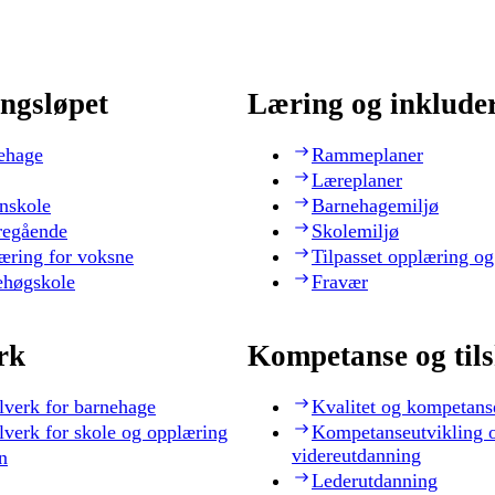
ngsløpet
Læring og inklude
ehage
Rammeplaner
Læreplaner
nskole
Barnehagemiljø
regående
Skolemiljø
æring for voksne
Tilpasset opplæring og
ehøgskole
Fravær
rk
Kompetanse og til
lverk for barnehage
Kvalitet og kompetans
lverk for skole og opplæring
Kompetanseutvikling 
videreutdanning
n
Lederutdanning