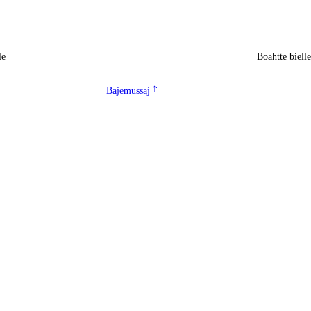
le
Boahtte biell
Bajemussaj