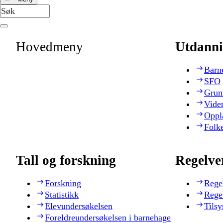
Hovedmeny
Utdanni
Barn
SFO
Grun
Vide
Oppl
Folk
Tall og forskning
Regelve
Forskning
Rege
Statistikk
Rege
Elevundersøkelsen
Tilsy
Foreldreundersøkelsen i barnehage