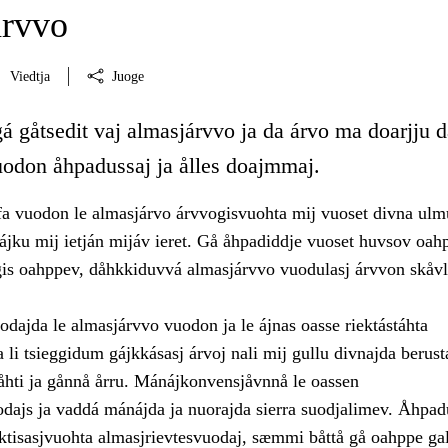
árvvo
Viedtja
Juoge
á gåtsedit vaj almasjárvvo ja da árvo ma doarjju 
uodon åhpadussaj ja ålles doajmmaj.
 vuodon le almasjárvo árvvogisvuohta mij vuoset divna ulmu
jku mij ietján mijáv ieret. Gå åhpadiddje vuoset huvsov oah
gis oahppev, dåhkkiduvvá almasjárvvo vuodulasj árvvon skåvl
dajda le almasjárvvo vuodon ja le ájnas oasse riektástáhta
 li tsieggidum gájkkásasj árvoj nali mij gullu divnajda berust
båhti ja gånnå årru. Mánájkonvensjåvnnå le oassen
odajs ja vaddá mánájda ja nuorajda sierra suodjalimev. Åhpa
aktisasjvuohta almasjrievtesvuodaj, sæmmi båttå gå oahppe ga