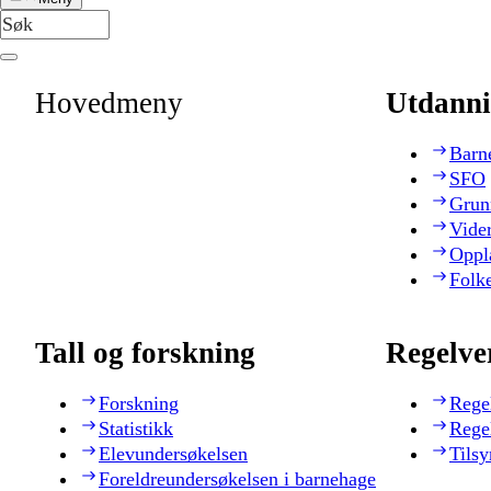
Hovedmeny
Utdanni
Barn
SFO
Grun
Vide
Oppl
Folk
Tall og forskning
Regelve
Forskning
Rege
Statistikk
Rege
Elevundersøkelsen
Tilsy
Foreldreundersøkelsen i barnehage