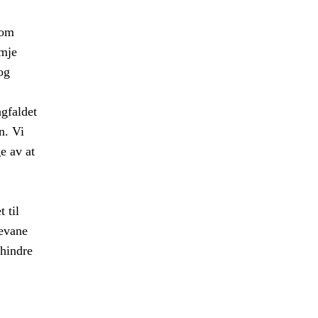
som
emje
og
ngfaldet
n. Vi
e av at
 til
levane
 hindre