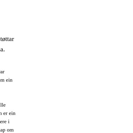
tøttar
a.
ar
om ein
lle
n er ein
ere i
kap om