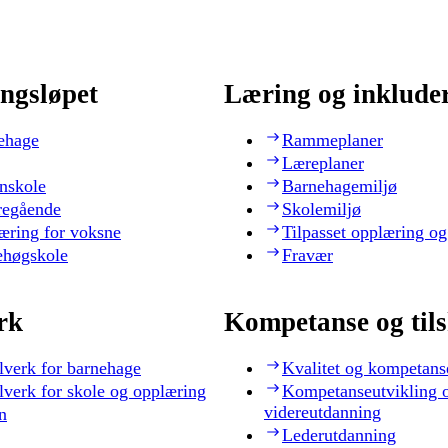
ngsløpet
Læring og inklude
ehage
Rammeplaner
Læreplaner
nskole
Barnehagemiljø
regående
Skolemiljø
æring for voksne
Tilpasset opplæring og
ehøgskole
Fravær
rk
Kompetanse og til
lverk for barnehage
Kvalitet og kompetans
lverk for skole og opplæring
Kompetanseutvikling 
videreutdanning
n
Lederutdanning