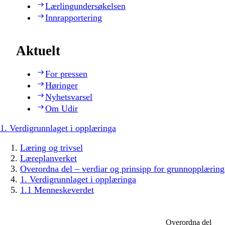
Lærlingundersøkelsen
Innrapportering
Aktuelt
For pressen
Høringer
Nyhetsvarsel
Om Udir
1. Verdigrunnlaget i opplæringa
Læring og trivsel
Læreplanverket
Overordna del – verdiar og prinsipp for grunnopplæring
1. Verdigrunnlaget i opplæringa
1.1 Menneskeverdet
Overordna del