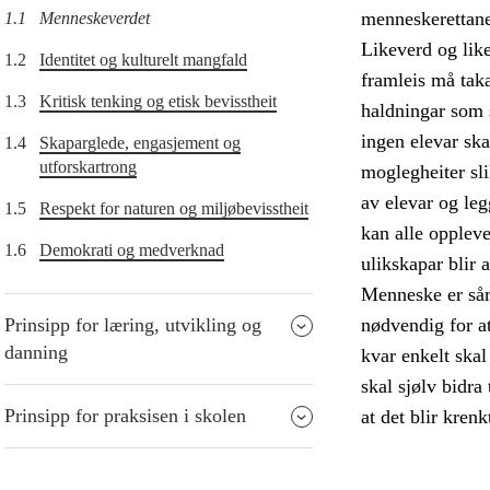
menneskerettane
1.1
Menneskeverdet
Likeverd og lik
1.2
Identitet og kulturelt mangfald
framleis må taka
1.3
Kritisk tenking og etisk bevisstheit
haldningar som s
ingen elevar ska
1.4
Skaparglede, engasjement og
utforskartrong
moglegheiter sli
av elevar og legg
1.5
Respekt for naturen og miljøbevisstheit
kan alle oppleve
1.6
Demokrati og medverknad
ulikskapar blir 
Menneske er sårb
Prinsipp for læring, utvikling og
nødvendig for a
danning
kvar enkelt skal 
skal sjølv bidra
Prinsipp for praksisen i skolen
at det blir krenk