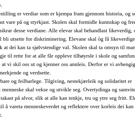
.
estilling er verdiar som er kjempa fram gjennom historia, og 
st vare på og styrkjast. Skolen skal formidle kunnskap og fr
ikrar desse verdiane. Alle elevar skal behandlast likeverdig, 
l bli utsette for diskriminering. Elevane skal òg få likeverdige
k at dei kan ta sjølvstendige val. Skolen skal ta omsyn til ma
je til rette for at alle får oppleve tilhøyrsle i skole og samfun
 at vi skil oss ut og kjenner oss annleis. Derfor er vi avhengig
anerkjende og verdsette.
are og feilbarlege. Tilgiving, nestekjærleik og solidaritet er
t menneske skal vekse og utvikle seg. Overtydinga og samvitet
takast på alvor, slik at alle kan tenkje, tru og ytre seg fritt. E
 til å vareta menneskeverdet og reflektere over korleis dei kan
t.