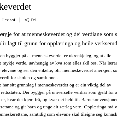
keverdet
Last ned
Del
ørgje for at menneskeverdet og dei verdiane som s
lir lagt til grunn for opplæringa og heile verksemd
en byggjer på at menneskeverdet er ukrenkjeleg, og at alle
e mykje verde, uavhengig av kva som elles skil oss. Når lærar
r elevane og ser den enkelte, blir menneskeverdet anerkjent s
verdi for skolen og samfunnet.
har sitt grunnlag i menneskeverdet og er ein viktig del av
rettsstaten. Dei byggjer på universelle verdiar som gjeld for a
 er, kvar dei kjem frå, og kvar dei held til. Barnekonvensjone
rettane og gir barn og unge eit særleg vern. Opplæringa må v
neskerettane, samtidig som elevane skal tileigne seg kunns