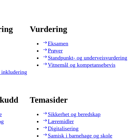
ring
Vurdering
Eksamen
Prøver
Standpunkt- og underveisvurdering
Vitnemål og kompetansebevis
 inkludering
skudd
Temasider
e
Sikkerhet og beredskap
og
Læremidler
Digitalisering
Samisk i barnehage og skole