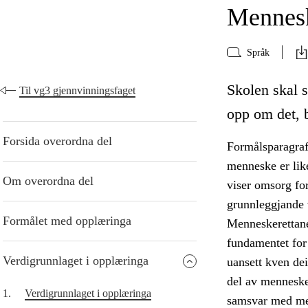
Mennes
Språk
Skolen skal s
Til vg3 gjennvinningsfaget
opp om det, b
Forsida overordna del
Formålsparagraf
menneske er lik
Om overordna del
viser omsorg fo
grunnleggjande 
Formålet med opplæringa
Menneskerettane 
fundamentet for 
Verdigrunnlaget i opplæringa
uansett kven dei
del av menneske
1.
Verdigrunnlaget i opplæringa
samsvar med men