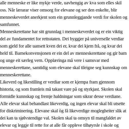
alle menneske er like mykje verde, uavhengig av kva som elles skil
oss. Når lærarar viser omsorg for elevane og ser den enkelte, blir
menneskeverdet anerkjent som ein grunnleggjande verdi for skolen og
samfunnet.
1.
Verdigrunnlaget i opplæringa
Menneskerettane har sitt grunnlag i menneskeverdet og er ein viktig
1.1
Menneskeverdet
del av fundamentet for rettsstaten. Dei byggjer på universelle verdiar
som gjeld for alle uansett kven dei er, kvar dei kjem frå, og kvar dei
1.2
Identitet og kulturelt mangfald
held til. Barnekonvensjonen er ein del av menneskerettane og gir barn
1.3
Kritisk tenking og etisk bevisstheit
og unge eit særleg vern. Opplæringa må vere i samsvar med
menneskerettane, samtidig som elevane skal tileigne seg kunnskap om
1.4
Skaparglede, engasjement og utforskartrong
menneskerettane.
1.5
Respekt for naturen og miljøbevisstheit
Likeverd og likestilling er verdiar som er kjempa fram gjennom
historia, og som framleis må takast vare på og styrkjast. Skolen skal
1.6
Demokrati og medverknad
formidle kunnskap og fremje haldningar som sikrar desse verdiane.
Alle elevar skal behandlast likeverdig, og ingen elevar skal bli utsette
for diskriminering. Elevane skal òg få likeverdige moglegheiter slik at
dei kan ta sjølvstendige val. Skolen skal ta omsyn til mangfaldet av
elevar og leggje til rette for at alle får oppleve tilhøyrsle i skole og