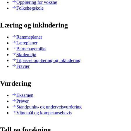
Opplæring for voksne
Folkehøgskole
Læring og inkludering
Rammeplaner
Læreplaner
Barnehagemiljø
Skolemiljø
Tilpasset opplæring og inkludering
Fravær
Vurdering
Eksamen
Prøver
Standpunkt- og underveisvurdering
Vitnemål og kompetansebevis
Tall og forskning