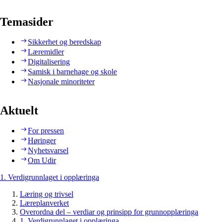
Temasider
Sikkerhet og beredskap
Læremidler
Digitalisering
Samisk i barnehage og skole
Nasjonale minoriteter
Aktuelt
For pressen
Høringer
Nyhetsvarsel
Om Udir
1. Verdigrunnlaget i opplæringa
Læring og trivsel
Læreplanverket
Overordna del – verdiar og prinsipp for grunnopplæringa
1. Verdigrunnlaget i opplæringa