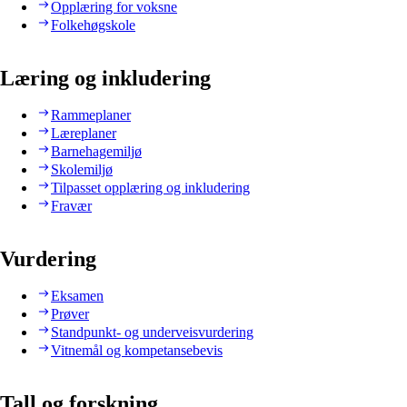
Opplæring for voksne
Folkehøgskole
Læring og inkludering
Rammeplaner
Læreplaner
Barnehagemiljø
Skolemiljø
Tilpasset opplæring og inkludering
Fravær
Vurdering
Eksamen
Prøver
Standpunkt- og underveisvurdering
Vitnemål og kompetansebevis
Tall og forskning