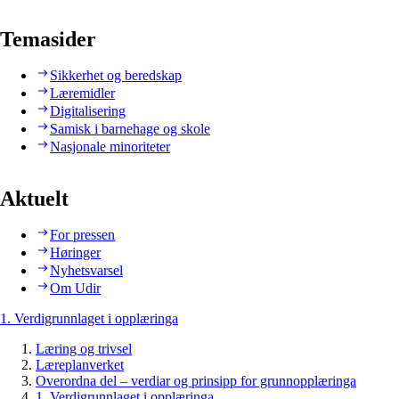
Temasider
Sikkerhet og beredskap
Læremidler
Digitalisering
Samisk i barnehage og skole
Nasjonale minoriteter
Aktuelt
For pressen
Høringer
Nyhetsvarsel
Om Udir
1. Verdigrunnlaget i opplæringa
Læring og trivsel
Læreplanverket
Overordna del – verdiar og prinsipp for grunnopplæringa
1. Verdigrunnlaget i opplæringa