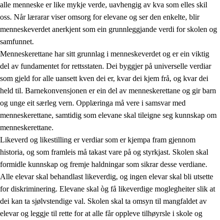
alle menneske er like mykje verde, uavhengig av kva som elles skil
oss. Når lærarar viser omsorg for elevane og ser den enkelte, blir
menneskeverdet anerkjent som ein grunnleggjande verdi for skolen og
samfunnet.
1.
Verdigrunnlaget i opplæringa
Menneskerettane har sitt grunnlag i menneskeverdet og er ein viktig
1.1
Menneskeverdet
del av fundamentet for rettsstaten. Dei byggjer på universelle verdiar
som gjeld for alle uansett kven dei er, kvar dei kjem frå, og kvar dei
1.2
Identitet og kulturelt mangfald
held til. Barnekonvensjonen er ein del av menneskerettane og gir barn
1.3
Kritisk tenking og etisk bevisstheit
og unge eit særleg vern. Opplæringa må vere i samsvar med
menneskerettane, samtidig som elevane skal tileigne seg kunnskap om
1.4
Skaparglede, engasjement og utforskartrong
menneskerettane.
1.5
Respekt for naturen og miljøbevisstheit
Likeverd og likestilling er verdiar som er kjempa fram gjennom
historia, og som framleis må takast vare på og styrkjast. Skolen skal
1.6
Demokrati og medverknad
formidle kunnskap og fremje haldningar som sikrar desse verdiane.
Alle elevar skal behandlast likeverdig, og ingen elevar skal bli utsette
for diskriminering. Elevane skal òg få likeverdige moglegheiter slik at
dei kan ta sjølvstendige val. Skolen skal ta omsyn til mangfaldet av
elevar og leggje til rette for at alle får oppleve tilhøyrsle i skole og