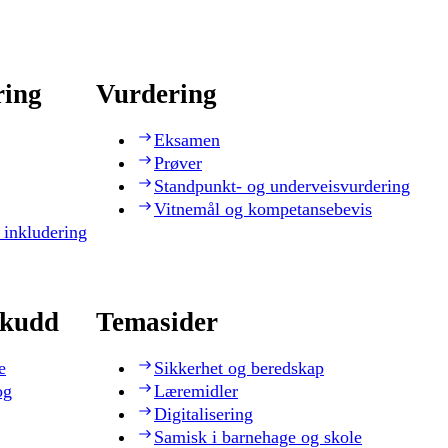
ring
Vurdering
Eksamen
Prøver
Standpunkt- og underveisvurdering
Vitnemål og kompetansebevis
 inkludering
skudd
Temasider
e
Sikkerhet og beredskap
og
Læremidler
Digitalisering
Samisk i barnehage og skole