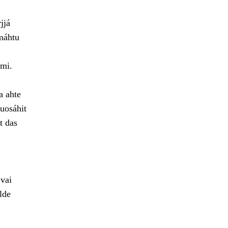
jjá
 máhtu
ami.
a ahte
uosáhit
t das
vai
lde