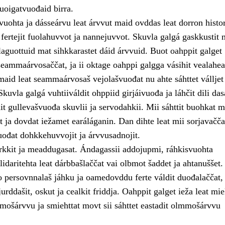
oigatvuođaid birra.
ohta ja dásseárvu leat árvvut maid ovddas leat dorron histor
 fertejit fuolahuvvot ja nannejuvvot. Skuvla galgá gaskkustit
laguottuid mat sihkkarastet dáid árvvuid. Buot oahppit galget
ammaárvosaččat, ja ii oktage oahppi galgga vásihit vealahe
maid leat seammaárvosaš vejolašvuođat nu ahte sáhttet válljet
Skuvla galgá vuhtiiváldit ohppiid girjáivuođa ja láhčit dili das
t gullevašvuođa skuvlii ja servodahkii. Mii sáhttit buohkat m
it ja dovdat iežamet earáláganin. Dan dihte leat mii sorjavačča
uođat dohkkehuvvojit ja árvvusadnojit.
rkkit ja meaddugasat. Ándagassii addojupmi, ráhkisvuohta
lidaritehta leat dárbbašlaččat vai olbmot šaddet ja ahtanuššet.
 persovnnalaš jáhku ja oamedovddu ferte váldit duođalaččat, 
jurddašit, oskut ja cealkit friddja. Oahppit galget ieža leat mie
ošárvvu ja smiehttat movt sii sáhttet eastadit olmmošárvvu