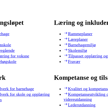
ngsløpet
Læring og inklude
ehage
Rammeplaner
Læreplaner
nskole
Barnehagemiljø
regående
Skolemiljø
æring for voksne
Tilpasset opplæring og
ehøgskole
Fravær
rk
Kompetanse og til
lverk for barnehage
Kvalitet og kompetans
lverk for skole og opplæring
Kompetanseutvikling 
videreutdanning
n
Lederutdanning