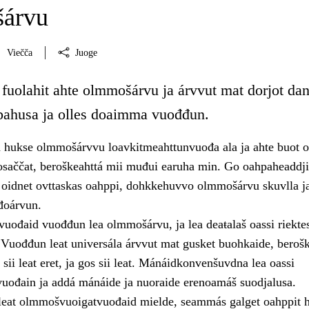
árvu
Viečča
Juoge
fuolahit ahte olmmošárvu ja árvvut mat dorjot dan
hpahusa ja olles doaimma vuođđun.
 hukse olmmošárvvu loavkitmeahttunvuođa ala ja ahte buot 
saččat, beroškeahttá mii muđui earuha min. Go oahpaheaddjit
a oidnet ovttaskas oahppi, dohkkehuvvo olmmošárvu skuvlla j
đoárvun.
ođaid vuođđun lea olmmošárvu, ja lea deaŧalaš oassi riektes
 Vuođđun leat universála árvvut mat gusket buohkaide, berošk
s sii leat eret, ja gos sii leat. Mánáidkonvenšuvdna lea oassi
ođain ja addá mánáide ja nuoraide erenoamáš suodjalusa.
leat olmmošvuoigatvuođaid mielde, seammás galget oahppit 