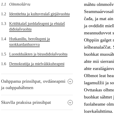
máhtu olmmošvu
1.1
Olmmošárvu
Seammaárvosašvu
1.2
Identitehta ja kultuvrralaš girjáivuohta
čađa, ja mat ain
1.3
Kritihkalaš jurddašeapmi ja ehtalaš
ja ovddidit miel
diđolašvuohta
meannuduvvot se
1.4
Hutkanillu, beroštupmi ja
Ohppiin galget 
suokkardanhuovva
iešheanalaččat. 
buohkat muosáhi
1.5
Luondduákten ja birasdiđolašvuohta
ahte mii sierran
1.6
Demokratiija ja mielváikkuheapmi
ahte earalágánv
Olbmot leat hea
Oahppama prinsihpat, ovdáneapmi
lagamužžii ja so
ja oahppahábmen
Ovttaskas olbmo
buohkat sáhttet 
Skuvlla praksisa prinsihpat
fuolaheame olmm
loavkašuhttima.