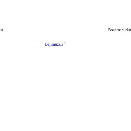
ui
Boahtte siidu
Bajimužžii