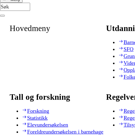
Hovedmeny
Utdanni
Barn
SFO
Grun
Vide
Oppl
Folk
Tall og forskning
Regelve
Forskning
Rege
Statistikk
Rege
Elevundersøkelsen
Tilsy
Foreldreundersøkelsen i barnehage