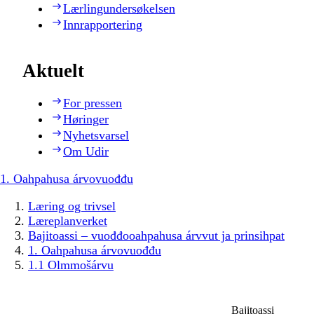
Lærlingundersøkelsen
Innrapportering
Aktuelt
For pressen
Høringer
Nyhetsvarsel
Om Udir
1. Oahpahusa árvovuođđu
Læring og trivsel
Læreplanverket
Bajitoassi – vuođđooahpahusa árvvut ja prinsihpat
1. Oahpahusa árvovuođđu
1.1 Olmmošárvu
Bajitoassi