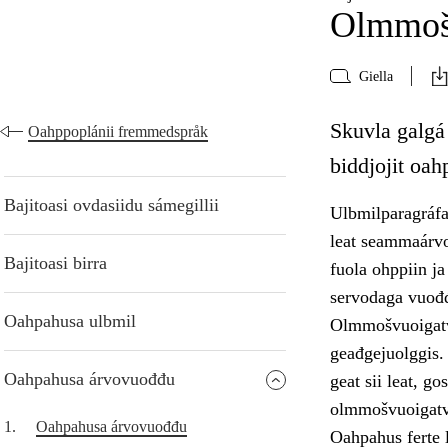
Olmmoš
Giella
Skuvla galgá 
Oahppoplánii fremmedspråk
biddjojit oa
Bajitoasi ovdasiidu sámegillii
Ulbmilparagráfa
leat seammaárvo
Bajitoasi birra
fuola ohppiin j
servodaga vuođ
Oahpahusa ulbmil
Olmmošvuoigatvu
geađgejuolggis.
Oahpahusa árvovuođđu
geat sii leat, go
olmmošvuoigatvu
1.
Oahpahusa árvovuođđu
Oahpahus ferte 