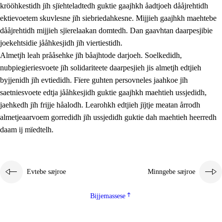
krööhkestidh jïh sjïehteladtedh guktie gaajhkh åadtjoeh dååjrehtidh
ektievoetem skuvlesne jïh siebriedahkesne. Mijjieh gaajhkh maehtebe
dååjrehtidh mijjieh sjïerelaakan domtedh. Dan gaavhtan daarpesjibie
joekehtsidie jååhkesjidh jïh viertiestidh.
Almetjh leah prååsehke jïh båajhtode darjoeh. Soelkedidh,
nubpiegieriesvoete jïh solidariteete daarpesjieh jis almetjh edtjieh
byjjenidh jïh evtiedidh. Fïere guhten persovneles jaahkoe jïh
saetniesvoete edtja jååhkesjidh guktie gaajhkh maehtieh ussjedidh,
jaehkedh jïh frijje håalodh. Learohkh edtjieh jïjtje meatan årrodh
almetjeaarvoem gorredidh jïh ussjedidh guktie dah maehtieh heerredh
daam ij mïedtelh.
Evtebe sæjroe
Minngebe sæjroe
Bijjemassese