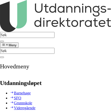
Meny
Hovedmeny
Utdanningsløpet
Barnehage
SFO
Grunnskole
Videregående