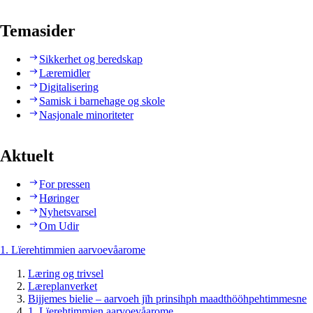
Temasider
Sikkerhet og beredskap
Læremidler
Digitalisering
Samisk i barnehage og skole
Nasjonale minoriteter
Aktuelt
For pressen
Høringer
Nyhetsvarsel
Om Udir
1. Lïerehtimmien aarvoevåarome
Læring og trivsel
Læreplanverket
Bijjemes bielie – aarvoeh jïh prinsihph maadthööhpehtimmesne
1. Lïerehtimmien aarvoevåarome