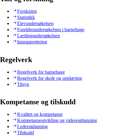
Forskning
Statistikk
Elevundersøkelsen
Foreldreundersøkelsen i barnehage
Lærlingundersøkelsen
Innrapportering
Regelverk
Regelverk for barnehage
Regelverk for skole og opplæring
Tilsyn
Kompetanse og tilskudd
Kvalitet og kompetanse
Kompetanseutvikling og videreutdanning
Lederutdanning
Tilskudd