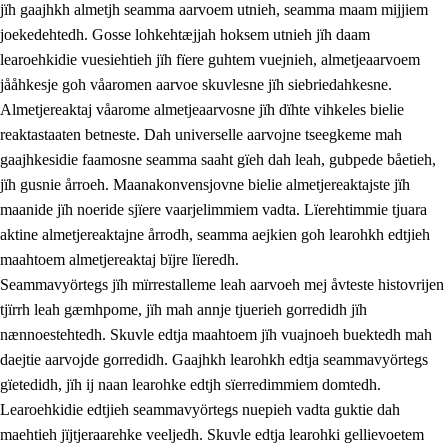
jïh gaajhkh almetjh seamma aarvoem utnieh, seamma maam mijjiem
joekedehtedh. Gosse lohkehtæjjah hoksem utnieh jïh daam
learoehkidie vuesiehtieh jïh fïere guhtem vuejnieh, almetjeaarvoem
jååhkesje goh våaromen aarvoe skuvlesne jïh siebriedahkesne.
1.
Lïerehtimmien aarvoevåarome
Almetjereaktaj våarome almetjeaarvosne jïh dïhte vihkeles bielie
1.1
Almetjeaarvoe
reaktastaaten betneste. Dah universelle aarvojne tseegkeme mah
gaajhkesidie faamosne seamma saaht gïeh dah leah, gubpede båetieh,
1.2
Identiteete jïh kulturellen gellievoete
jïh gusnie årroeh. Maanakonvensjovne bielie almetjereaktajste jïh
1.3
Laejhtehks ussjedimmie jïh etihkeles vuajnoe
maanide jïh noeride sjïere vaarjelimmiem vadta. Lïerehtimmie tjuara
aktine almetjereaktajne årrodh, seamma aejkien goh learohkh edtjieh
1.4
Skaepiedimmievoeteaavoe, eadtjohkevoete jïh
maahtoem almetjereaktaj bïjre lïeredh.
goerehtimmievæljoe
Seammavyörtegs jïh mïrrestalleme leah aarvoeh mej åvteste histovrijen
1.5
Eatnemem krööhkestidh jïh byjresegoerkesevoete
tjïrrh leah gæmhpome, jïh mah annje tjuerieh gorredidh jïh
nænnoestehtedh. Skuvle edtja maahtoem jïh vuajnoeh buektedh mah
1.6
Demokratije jïh meatanårrome
daejtie aarvojde gorredidh. Gaajhkh learohkh edtja seammavyörtegs
gïetedidh, jïh ij naan learohke edtjh sïerredimmiem domtedh.
Learoehkidie edtjieh seammavyörtegs nuepieh vadta guktie dah
maehtieh jïjtjeraarehke veeljedh. Skuvle edtja learohki gellievoetem