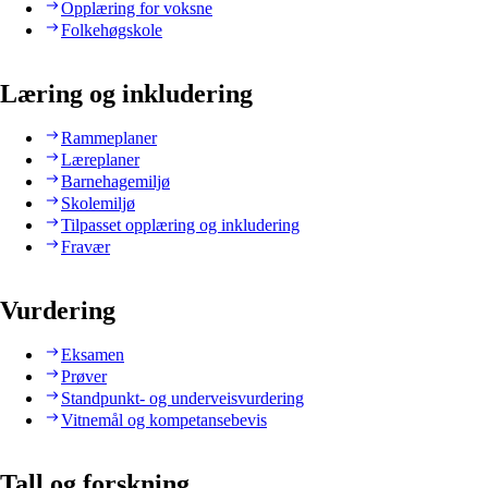
Opplæring for voksne
Folkehøgskole
Læring og inkludering
Rammeplaner
Læreplaner
Barnehagemiljø
Skolemiljø
Tilpasset opplæring og inkludering
Fravær
Vurdering
Eksamen
Prøver
Standpunkt- og underveisvurdering
Vitnemål og kompetansebevis
Tall og forskning