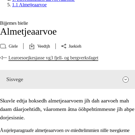
1.1 Almetjeaarvoe
Bijjemes bielie
Almetjeaarvoe
Gïele
Veedtjh
Juekieh
Learoesoejkesjasse vg3 fjell- og bergverksfaget
Sisvege
Skuvle edtja hoksedh almetjeaarvoem jïh dah aarvoeh mah
daam dåarjoehtidh, våaromem åtna ööhpehtimmesne jïh abpe
dorjesisnie.
Åssjeleparagraafe almetjeaarvoen ov-mïedtelimmien nïlle tseegkeme