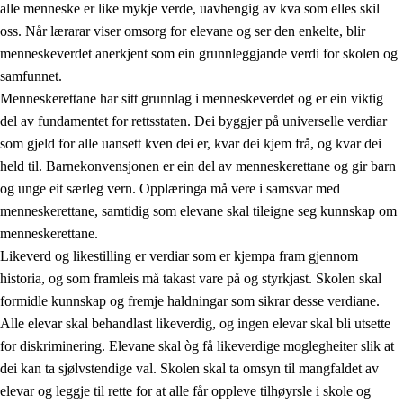
alle menneske er like mykje verde, uavhengig av kva som elles skil
oss. Når lærarar viser omsorg for elevane og ser den enkelte, blir
menneskeverdet anerkjent som ein grunnleggjande verdi for skolen og
samfunnet.
1.
Verdigrunnlaget i opplæringa
Menneskerettane har sitt grunnlag i menneskeverdet og er ein viktig
1.1
Menneskeverdet
del av fundamentet for rettsstaten. Dei byggjer på universelle verdiar
som gjeld for alle uansett kven dei er, kvar dei kjem frå, og kvar dei
1.2
Identitet og kulturelt mangfald
held til. Barnekonvensjonen er ein del av menneskerettane og gir barn
1.3
Kritisk tenking og etisk bevisstheit
og unge eit særleg vern. Opplæringa må vere i samsvar med
menneskerettane, samtidig som elevane skal tileigne seg kunnskap om
1.4
Skaparglede, engasjement og utforskartrong
menneskerettane.
1.5
Respekt for naturen og miljøbevisstheit
Likeverd og likestilling er verdiar som er kjempa fram gjennom
historia, og som framleis må takast vare på og styrkjast. Skolen skal
1.6
Demokrati og medverknad
formidle kunnskap og fremje haldningar som sikrar desse verdiane.
Alle elevar skal behandlast likeverdig, og ingen elevar skal bli utsette
for diskriminering. Elevane skal òg få likeverdige moglegheiter slik at
dei kan ta sjølvstendige val. Skolen skal ta omsyn til mangfaldet av
elevar og leggje til rette for at alle får oppleve tilhøyrsle i skole og