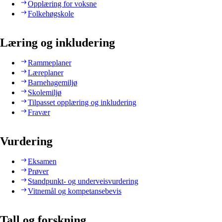
Opplæring for voksne
Folkehøgskole
Læring og inkludering
Rammeplaner
Læreplaner
Barnehagemiljø
Skolemiljø
Tilpasset opplæring og inkludering
Fravær
Vurdering
Eksamen
Prøver
Standpunkt- og underveisvurdering
Vitnemål og kompetansebevis
Tall og forskning