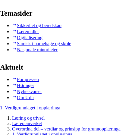
Temasider
Sikkerhet og beredskap
Læremidler
Digitalisering
Samisk i barnehage og skole
Nasjonale minoriteter
Aktuelt
For pressen
Høringer
Nyhetsvarsel
Om Udir
1. Verdigrunnlaget i opplæringa
Læring og trivsel
Læreplanverket
Overordna del – verdiar og prinsipp for grunnopplæringa
1. Verdigrunnlaget i opplæringa