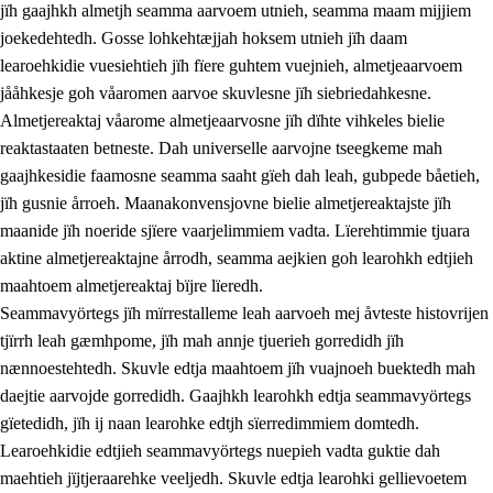
jïh gaajhkh almetjh seamma aarvoem utnieh, seamma maam mijjiem
joekedehtedh. Gosse lohkehtæjjah hoksem utnieh jïh daam
learoehkidie vuesiehtieh jïh fïere guhtem vuejnieh, almetjeaarvoem
jååhkesje goh våaromen aarvoe skuvlesne jïh siebriedahkesne.
1.
Lïerehtimmien aarvoevåarome
Almetjereaktaj våarome almetjeaarvosne jïh dïhte vihkeles bielie
1.1
Almetjeaarvoe
reaktastaaten betneste. Dah universelle aarvojne tseegkeme mah
gaajhkesidie faamosne seamma saaht gïeh dah leah, gubpede båetieh,
1.2
Identiteete jïh kulturellen gellievoete
jïh gusnie årroeh. Maanakonvensjovne bielie almetjereaktajste jïh
1.3
Laejhtehks ussjedimmie jïh etihkeles vuajnoe
maanide jïh noeride sjïere vaarjelimmiem vadta. Lïerehtimmie tjuara
aktine almetjereaktajne årrodh, seamma aejkien goh learohkh edtjieh
1.4
Skaepiedimmievoeteaavoe, eadtjohkevoete jïh
maahtoem almetjereaktaj bïjre lïeredh.
goerehtimmievæljoe
Seammavyörtegs jïh mïrrestalleme leah aarvoeh mej åvteste histovrijen
1.5
Eatnemem krööhkestidh jïh byjresegoerkesevoete
tjïrrh leah gæmhpome, jïh mah annje tjuerieh gorredidh jïh
nænnoestehtedh. Skuvle edtja maahtoem jïh vuajnoeh buektedh mah
1.6
Demokratije jïh meatanårrome
daejtie aarvojde gorredidh. Gaajhkh learohkh edtja seammavyörtegs
gïetedidh, jïh ij naan learohke edtjh sïerredimmiem domtedh.
Learoehkidie edtjieh seammavyörtegs nuepieh vadta guktie dah
maehtieh jïjtjeraarehke veeljedh. Skuvle edtja learohki gellievoetem