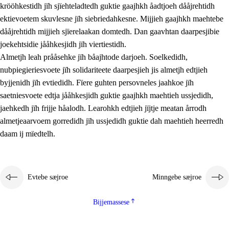
krööhkestidh jïh sjïehteladtedh guktie gaajhkh åadtjoeh dååjrehtidh
ektievoetem skuvlesne jïh siebriedahkesne. Mijjieh gaajhkh maehtebe
dååjrehtidh mijjieh sjïerelaakan domtedh. Dan gaavhtan daarpesjibie
joekehtsidie jååhkesjidh jïh viertiestidh.
Almetjh leah prååsehke jïh båajhtode darjoeh. Soelkedidh,
nubpiegieriesvoete jïh solidariteete daarpesjieh jis almetjh edtjieh
byjjenidh jïh evtiedidh. Fïere guhten persovneles jaahkoe jïh
saetniesvoete edtja jååhkesjidh guktie gaajhkh maehtieh ussjedidh,
jaehkedh jïh frijje håalodh. Learohkh edtjieh jïjtje meatan årrodh
almetjeaarvoem gorredidh jïh ussjedidh guktie dah maehtieh heerredh
daam ij mïedtelh.
Evtebe sæjroe
Minngebe sæjroe
Bijjemassese