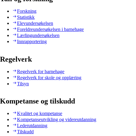
Forskning
Statistikk
Elevundersøkelsen
Foreldreundersøkelsen i barnehage
Lærlingundersøkelsen
Innrapportering
Regelverk
Regelverk for barnehage
Regelverk for skole og opplæring
Tilsyn
Kompetanse og tilskudd
Kvalitet og kompetanse
Kompetanseutvikling og videreutdanning
Lederutdanning
Tilskudd