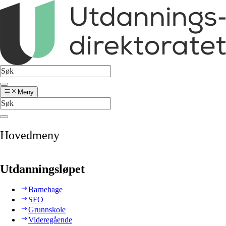
Meny
Hovedmeny
Utdanningsløpet
Barnehage
SFO
Grunnskole
Videregående