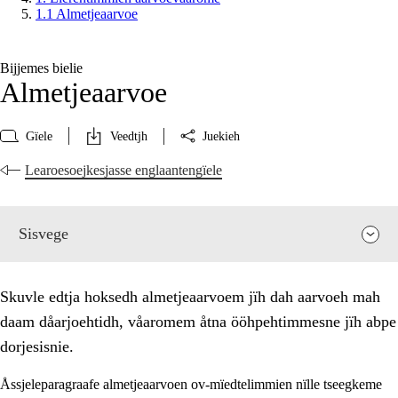
1.1 Almetjeaarvoe
Bijjemes bielie
Almetjeaarvoe
Gïele
Veedtjh
Juekieh
Learoesoejkesjasse englaantengïele
Sisvege
Skuvle edtja hoksedh almetjeaarvoem jïh dah aarvoeh mah
daam dåarjoehtidh, våaromem åtna ööhpehtimmesne jïh abpe
dorjesisnie.
Åssjeleparagraafe almetjeaarvoen ov-mïedtelimmien nïlle tseegkeme