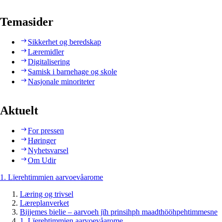
Temasider
Sikkerhet og beredskap
Læremidler
Digitalisering
Samisk i barnehage og skole
Nasjonale minoriteter
Aktuelt
For pressen
Høringer
Nyhetsvarsel
Om Udir
1. Lïerehtimmien aarvoevåarome
Læring og trivsel
Læreplanverket
Bijjemes bielie – aarvoeh jïh prinsihph maadthööhpehtimmesne
1. Lïerehtimmien aarvoevåarome