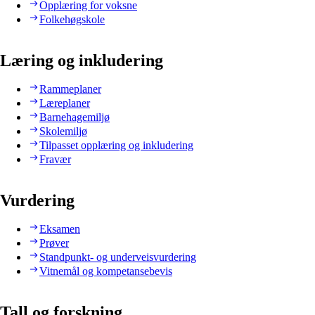
Opplæring for voksne
Folkehøgskole
Læring og inkludering
Rammeplaner
Læreplaner
Barnehagemiljø
Skolemiljø
Tilpasset opplæring og inkludering
Fravær
Vurdering
Eksamen
Prøver
Standpunkt- og underveisvurdering
Vitnemål og kompetansebevis
Tall og forskning