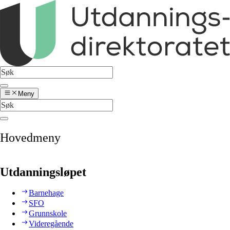
Meny
Hovedmeny
Utdanningsløpet
Barnehage
SFO
Grunnskole
Videregående