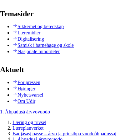
Temasider
Sikkerhet og beredskap
Læremidler
Digitalisering
Samisk i barnehage og skole
Nasjonale minoriteter
Aktuelt
For pressen
Høringer
Nyhetsvarsel
Om Udir
1. Åhpadusá árvvovuodo
Læring og trivsel
Læreplanverket
Badjásasj oasse – árvo ja prinsihpa vuodoåhpadussaj
1. Åhpadusá árvvovuodo