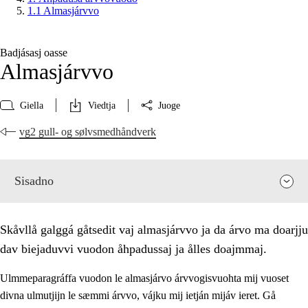
1.1 Almasjárvvo
Badjásasj oasse
Almasjárvvo
Giella
Viedtja
Juoge
vg2 gull- og sølvsmedhåndverk
Sisadno
Skåvllå galggá gåtsedit vaj almasjárvvo ja da árvo ma doarjju
dav biejaduvvi vuodon åhpadussaj ja ålles doajmmaj.
Ulmmeparagráffa vuodon le almasjárvo árvvogisvuohta mij vuoset
divna ulmutjijn le sæmmi árvvo, vájku mij ietján mijáv ieret. Gå