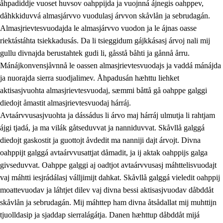
åhpadiddje vuoset huvsov oahppijda ja vuojnná ájnegis oahppev,
dåhkkiduvvá almasjárvvo vuodulasj árvvon skåvlån ja sebrudagán.
Almasjrievtesvuodajda le almasjárvvo vuodon ja le ájnas oasse
riektástáhta tsiekkadusás. Da li tsieggidum gájkkásasj árvoj nali mij
1.
Åhpadusá árvvovuodo
gullu divnajda berustahtek gudi li, gåsstå båhti ja gånnå årru.
1.1
Almasjárvvo
Mánájkonvensjåvnnå le oassen almasjrievtesvuodajs ja vaddá mánájda
ja nuorajda sierra suodjalimev. Åhpadusán hæhttu liehket
1.2
Identitiehtta ja kultuvralasj moattevuohta
aktisasjvuohta almasjrievtesvuodaj, sæmmi båttå gå oahppe galggi
1.3
Lájttális ájádallam ja estetihkalasj diedulasjvuohta
diedojt åmastit almasjrievtesvuodaj hárráj.
Avtaárvvusasjvuohta ja dássádus li árvo maj hárráj ulmutja li rahtjam
1.4
Dahkamávvo, berustibme ja diehtemvájnogisvuohta
ájgi tjadá, ja ma vilák gåtseduvvat ja nanniduvvat. Skåvllå galggá
1.5
Vieledus luonnduj ja birásdiedulasjvuohta
diedojt gaskostit ja guottojt åvdedit ma nanniji dajt árvojt. Divna
oahppijt galggá avtaárvvusattjat dåmadit, ja ij aktak oahppijs galga
1.6
Demokratijja ja oassálasstem
givseduvvat. Oahppe galggi aj oadtjot avtaárvvusasj máhttelisvuodajt
vaj máhtti iesjrádálasj válljimijt dahkat. Skåvllå galggá vieledit oahppij
moattevuodav ja láhtjet dilev vaj divna bessi aktisasjvuodav dåbddåt
skåvlån ja sebrudagán. Mij máhttep ham divna åtsådallat mij muhttijn
tjuolldasip ja sjaddap sierralágátja. Danen hæhttup dåbddåt mijá