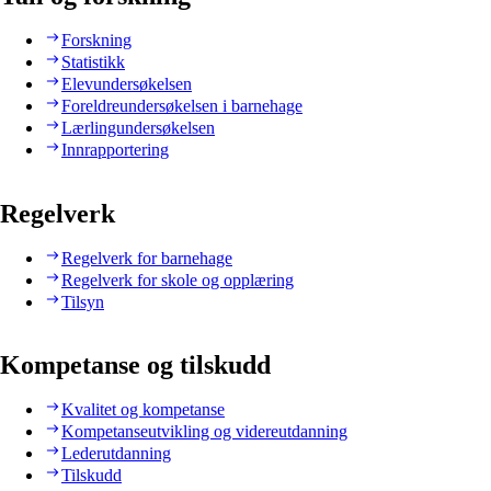
Forskning
Statistikk
Elevundersøkelsen
Foreldreundersøkelsen i barnehage
Lærlingundersøkelsen
Innrapportering
Regelverk
Regelverk for barnehage
Regelverk for skole og opplæring
Tilsyn
Kompetanse og tilskudd
Kvalitet og kompetanse
Kompetanseutvikling og videreutdanning
Lederutdanning
Tilskudd