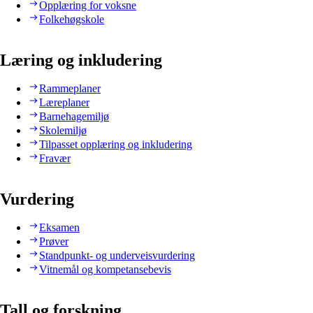
Opplæring for voksne
Folkehøgskole
Læring og inkludering
Rammeplaner
Læreplaner
Barnehagemiljø
Skolemiljø
Tilpasset opplæring og inkludering
Fravær
Vurdering
Eksamen
Prøver
Standpunkt- og underveisvurdering
Vitnemål og kompetansebevis
Tall og forskning