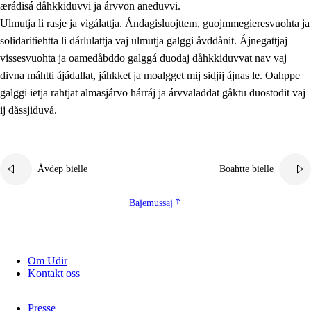
ærádisá dåhkkiduvvi ja árvvon aneduvvi.
Ulmutja li rasje ja vigálattja. Ándagisluojttem, guojmmegieresvuohta ja
solidaritiehtta li dárlulattja vaj ulmutja galggi åvddånit. Ájnegattjaj
vissesvuohta ja oamedåbddo galggá duodaj dåhkkiduvvat nav vaj
divna máhtti ájádallat, jáhkket ja moalgget mij sidjij ájnas le. Oahppe
galggi ietja rahtjat almasjárvo hárráj ja árvvaladdat gåktu duostodit vaj
ij dåssjiduvá.
Åvdep bielle
Boahtte bielle
Bajemussaj
Om Udir
Kontakt oss
Presse