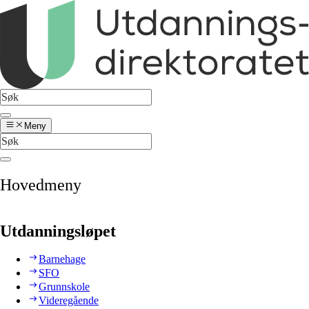
Meny
Hovedmeny
Utdanningsløpet
Barnehage
SFO
Grunnskole
Videregående