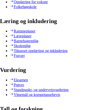
Opplæring for voksne
Folkehøgskole
Læring og inkludering
Rammeplaner
Læreplaner
Barnehagemiljø
Skolemiljø
Tilpasset opplæring og inkludering
Fravær
Vurdering
Eksamen
Prøver
Standpunkt- og underveisvurdering
Vitnemål og kompetansebevis
Tall og forskning