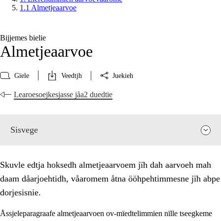
1.1 Almetjeaarvoe
Bijjemes bielie
Almetjeaarvoe
Gïele
Veedtjh
Juekieh
Learoesoejkesjasse jåa2 duedtie
Sisvege
Skuvle edtja hoksedh almetjeaarvoem jïh dah aarvoeh mah
daam dåarjoehtidh, våaromem åtna ööhpehtimmesne jïh abpe
dorjesisnie.
Åssjeleparagraafe almetjeaarvoen ov-mïedtelimmien nïlle tseegkeme