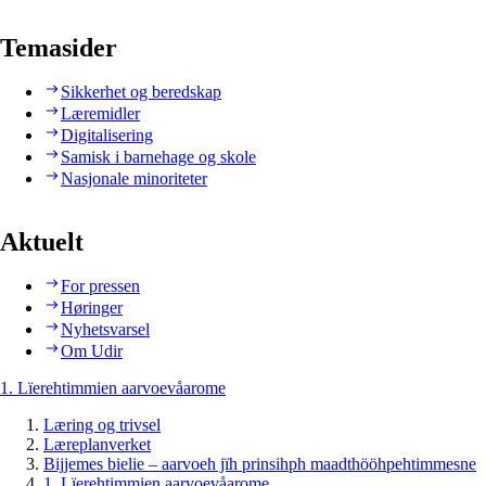
Temasider
Sikkerhet og beredskap
Læremidler
Digitalisering
Samisk i barnehage og skole
Nasjonale minoriteter
Aktuelt
For pressen
Høringer
Nyhetsvarsel
Om Udir
1. Lïerehtimmien aarvoevåarome
Læring og trivsel
Læreplanverket
Bijjemes bielie – aarvoeh jïh prinsihph maadthööhpehtimmesne
1. Lïerehtimmien aarvoevåarome