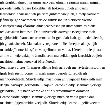
jïh gaajhkh almetjh seamma aarvoem utnieh, seamma maam mijjiem
joekedehtedh. Gosse lohkehtæjjah hoksem utnieh jïh daam
learoehkidie vuesiehtieh jïh fïere guhtem vuejnieh, almetjeaarvoem
jååhkesje goh våaromen aarvoe skuvlesne jïh siebriedahkesne.
1.
Lïerehtimmien aarvoevåarome
Almetjereaktaj våarome almetjeaarvosne jïh dïhte vihkeles bielie
1.1
Almetjeaarvoe
reaktastaaten betneste. Dah universelle aarvojne tseegkeme mah
gaajhkesidie faamosne seamma saaht gïeh dah leah, gubpede båetieh,
1.2
Identiteete jïh kulturellen gellievoete
jïh gusnie årroeh. Maanakonvensjovne bielie almetjereaktajste jïh
1.3
Laejhtehks ussjedimmie jïh etihkeles vuajnoe
maanide jïh noeride sjïere vaarjelimmiem vadta. Lïerehtimmie tjuara
aktine almetjereaktajne årrodh, seamma aejkien goh learohkh edtjieh
1.4
Skaepiedimmievoeteaavoe, eadtjohkevoete jïh
maahtoem almetjereaktaj bïjre lïeredh.
goerehtimmievæljoe
Seammavyörtegs jïh mïrrestalleme leah aarvoeh mej åvteste histovrijen
1.5
Eatnemem krööhkestidh jïh byjresegoerkesevoete
tjïrrh leah gæmhpome, jïh mah annje tjuerieh gorredidh jïh
nænnoestehtedh. Skuvle edtja maahtoem jïh vuajnoeh buektedh mah
1.6
Demokratije jïh meatanårrome
daejtie aarvojde gorredidh. Gaajhkh learohkh edtja seammavyörtegs
gïetedidh, jïh ij naan learohke edtjh sïerredimmiem domtedh.
Learoehkidie edtjieh seammavyörtegs nuepieh vadta guktie dah
maehtieh jïjtjeraarehke veeljedh. Skuvle edtja learohki gellievoetem