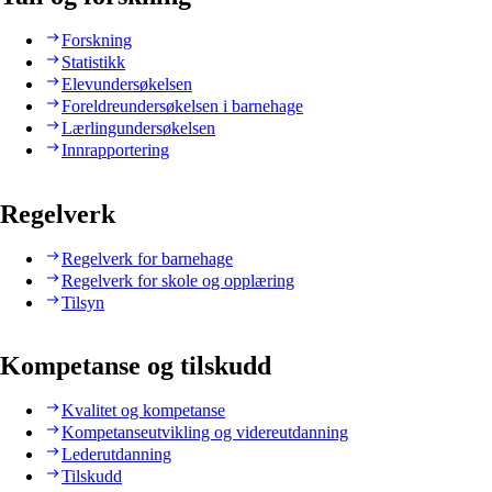
Forskning
Statistikk
Elevundersøkelsen
Foreldreundersøkelsen i barnehage
Lærlingundersøkelsen
Innrapportering
Regelverk
Regelverk for barnehage
Regelverk for skole og opplæring
Tilsyn
Kompetanse og tilskudd
Kvalitet og kompetanse
Kompetanseutvikling og videreutdanning
Lederutdanning
Tilskudd