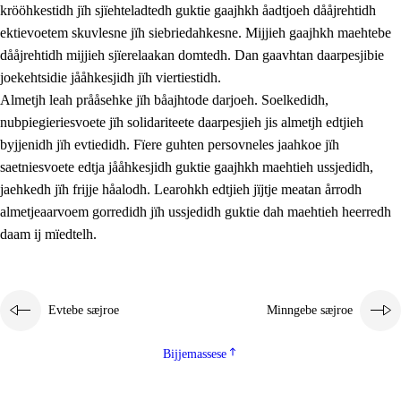
krööhkestidh jïh sjïehteladtedh guktie gaajhkh åadtjoeh dååjrehtidh
ektievoetem skuvlesne jïh siebriedahkesne. Mijjieh gaajhkh maehtebe
dååjrehtidh mijjieh sjïerelaakan domtedh. Dan gaavhtan daarpesjibie
joekehtsidie jååhkesjidh jïh viertiestidh.
Almetjh leah prååsehke jïh båajhtode darjoeh. Soelkedidh,
nubpiegieriesvoete jïh solidariteete daarpesjieh jis almetjh edtjieh
byjjenidh jïh evtiedidh. Fïere guhten persovneles jaahkoe jïh
saetniesvoete edtja jååhkesjidh guktie gaajhkh maehtieh ussjedidh,
jaehkedh jïh frijje håalodh. Learohkh edtjieh jïjtje meatan årrodh
almetjeaarvoem gorredidh jïh ussjedidh guktie dah maehtieh heerredh
daam ij mïedtelh.
Evtebe sæjroe
Minngebe sæjroe
Bijjemassese