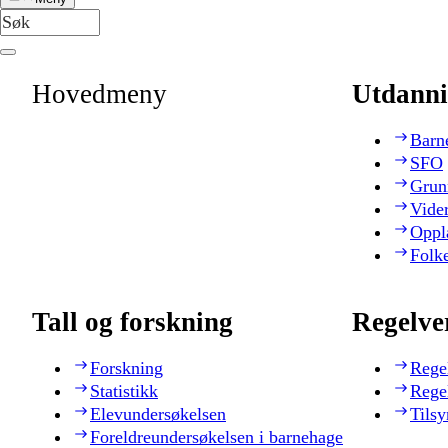
Hovedmeny
Utdanni
Barn
SFO
Grun
Vide
Oppl
Folk
Tall og forskning
Regelve
Forskning
Rege
Statistikk
Rege
Elevundersøkelsen
Tilsy
Foreldreundersøkelsen i barnehage