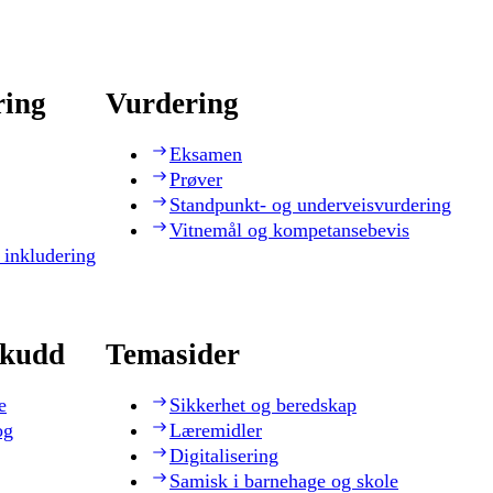
ring
Vurdering
Eksamen
Prøver
Standpunkt- og underveisvurdering
Vitnemål og kompetansebevis
 inkludering
skudd
Temasider
e
Sikkerhet og beredskap
og
Læremidler
Digitalisering
Samisk i barnehage og skole