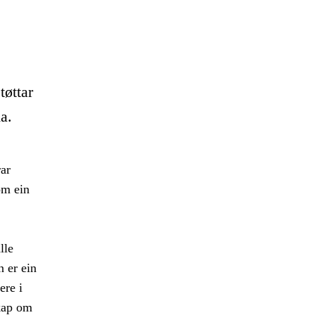
tøttar
a.
ar
om ein
lle
n er ein
ere i
kap om