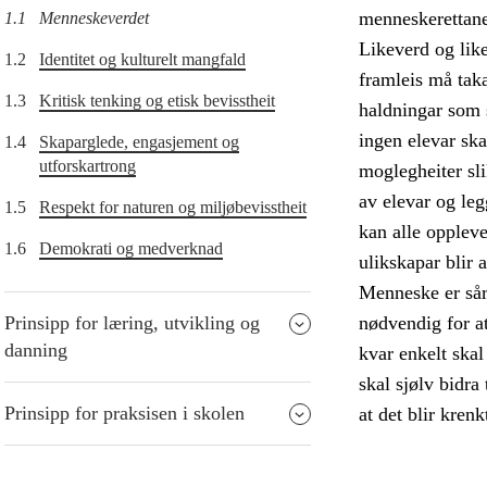
menneskerettane
1.1
Menneskeverdet
Likeverd og lik
1.2
Identitet og kulturelt mangfald
framleis må taka
1.3
Kritisk tenking og etisk bevisstheit
haldningar som s
ingen elevar ska
1.4
Skaparglede, engasjement og
utforskartrong
moglegheiter sli
av elevar og legg
1.5
Respekt for naturen og miljøbevisstheit
kan alle oppleve
1.6
Demokrati og medverknad
ulikskapar blir 
Menneske er sårb
Prinsipp for læring, utvikling og
nødvendig for a
danning
kvar enkelt skal 
skal sjølv bidra
Prinsipp for praksisen i skolen
at det blir krenk