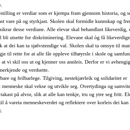
.
estilling er verdiar som er kjempa fram gjennom historia, og 
st vare på og styrkjast. Skolen skal formidle kunnskap og fr
ikrar desse verdiane. Alle elevar skal behandlast likeverdig, 
l bli utsette for diskriminering. Elevane skal òg få likeverdige
k at dei kan ta sjølvstendige val. Skolen skal ta omsyn til ma
je til rette for at alle får oppleve tilhøyrsle i skole og samfun
 at vi skil oss ut og kjenner oss annleis. Derfor er vi avhengig
anerkjende og verdsette.
are og feilbarlege. Tilgiving, nestekjærleik og solidaritet er
t menneske skal vekse og utvikle seg. Overtydinga og samvitet
takast på alvor, slik at alle kan tenkje, tru og ytre seg fritt. E
 til å vareta menneskeverdet og reflektere over korleis dei kan
t.