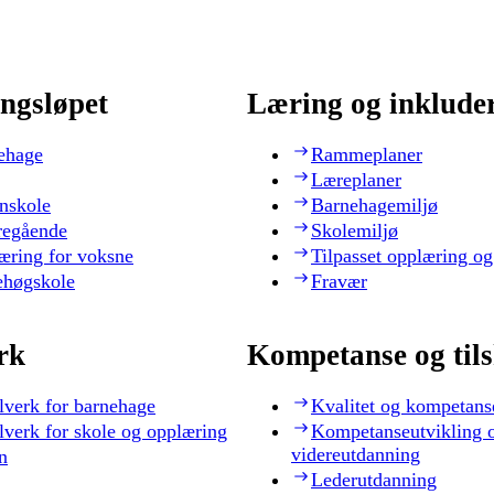
ngsløpet
Læring og inklude
ehage
Rammeplaner
Læreplaner
nskole
Barnehagemiljø
regående
Skolemiljø
æring for voksne
Tilpasset opplæring og
ehøgskole
Fravær
rk
Kompetanse og til
lverk for barnehage
Kvalitet og kompetans
lverk for skole og opplæring
Kompetanseutvikling 
videreutdanning
n
Lederutdanning