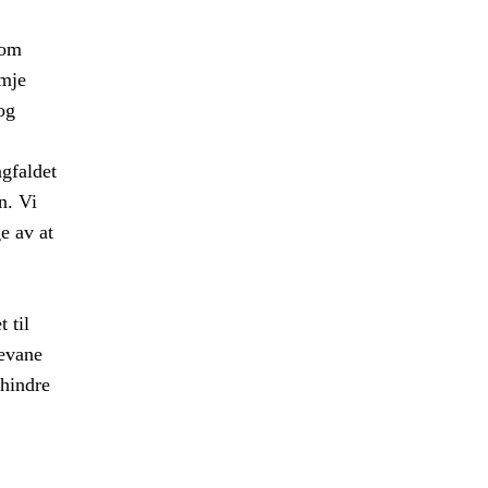
som
emje
og
ngfaldet
n. Vi
e av at
 til
levane
 hindre