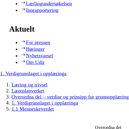
Lærlingundersøkelsen
Innrapportering
Aktuelt
For pressen
Høringer
Nyhetsvarsel
Om Udir
1. Verdigrunnlaget i opplæringa
Læring og trivsel
Læreplanverket
Overordna del – verdiar og prinsipp for grunnopplæring
1. Verdigrunnlaget i opplæringa
1.1 Menneskeverdet
Overordna del