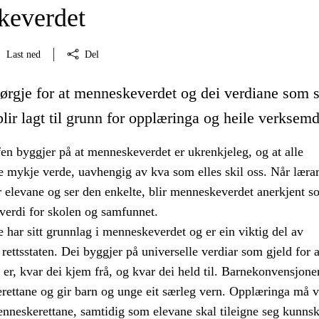
keverdet
Last ned
Del
ørgje for at menneskeverdet og dei verdiane som s
lir lagt til grunn for opplæringa og heile verksemd
en byggjer på at menneskeverdet er ukrenkjeleg, og at alle
e mykje verde, uavhengig av kva som elles skil oss. Når lærar
r elevane og ser den enkelte, blir menneskeverdet anerkjent s
verdi for skolen og samfunnet.
har sitt grunnlag i menneskeverdet og er ein viktig del av
rettsstaten. Dei byggjer på universelle verdiar som gjeld for a
 er, kvar dei kjem frå, og kvar dei held til. Barnekonvensjone
rettane og gir barn og unge eit særleg vern. Opplæringa må v
neskerettane, samtidig som elevane skal tileigne seg kunns