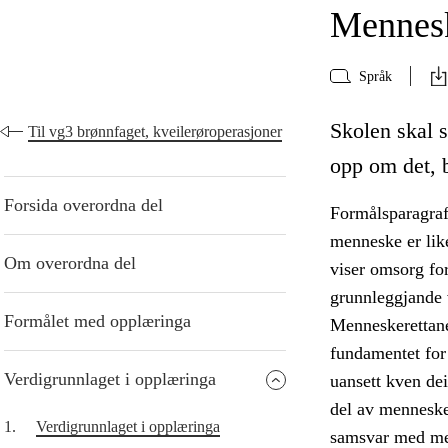
Mennes
Språk
Skolen skal s
Til vg3 brønnfaget, kveilerøroperasjoner
opp om det, b
Forsida overordna del
Formålsparagraf
menneske er lik
Om overordna del
viser omsorg fo
grunnleggjande 
Formålet med opplæringa
Menneskerettane 
fundamentet for 
Verdigrunnlaget i opplæringa
uansett kven dei
del av menneske
1.
Verdigrunnlaget i opplæringa
samsvar med men