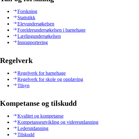
Forskning
Statistikk
Elevundersøkelsen
Foreldreundersøkelsen i barnehage
Lærlingundersøkelsen
Innrapportering
Regelverk
Regelverk for barnehage
Regelverk for skole og opplæring
Tilsyn
Kompetanse og tilskudd
Kvalitet og kompetanse
Kompetanseutvikling og videreutdanning
Lederutdanning
Tilskudd