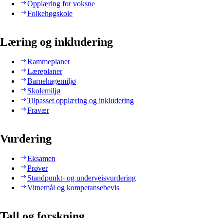
Opplæring for voksne
Folkehøgskole
Læring og inkludering
Rammeplaner
Læreplaner
Barnehagemiljø
Skolemiljø
Tilpasset opplæring og inkludering
Fravær
Vurdering
Eksamen
Prøver
Standpunkt- og underveisvurdering
Vitnemål og kompetansebevis
Tall og forskning