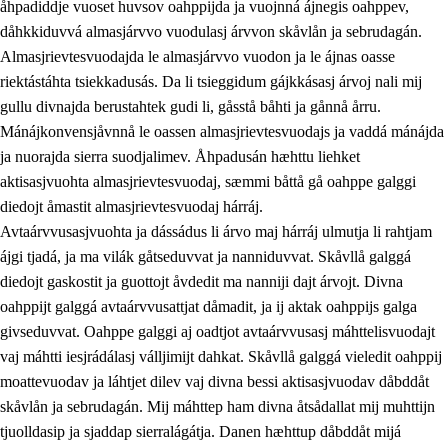
åhpadiddje vuoset huvsov oahppijda ja vuojnná ájnegis oahppev,
dåhkkiduvvá almasjárvvo vuodulasj árvvon skåvlån ja sebrudagán.
Almasjrievtesvuodajda le almasjárvvo vuodon ja le ájnas oasse
riektástáhta tsiekkadusás. Da li tsieggidum gájkkásasj árvoj nali mij
1.
Åhpadusá árvvovuodo
gullu divnajda berustahtek gudi li, gåsstå båhti ja gånnå årru.
1.1
Almasjárvvo
Mánájkonvensjåvnnå le oassen almasjrievtesvuodajs ja vaddá mánájda
ja nuorajda sierra suodjalimev. Åhpadusán hæhttu liehket
1.2
Identitiehtta ja kultuvralasj moattevuohta
aktisasjvuohta almasjrievtesvuodaj, sæmmi båttå gå oahppe galggi
1.3
Lájttális ájádallam ja estetihkalasj diedulasjvuohta
diedojt åmastit almasjrievtesvuodaj hárráj.
Avtaárvvusasjvuohta ja dássádus li árvo maj hárráj ulmutja li rahtjam
1.4
Dahkamávvo, berustibme ja diehtemvájnogisvuohta
ájgi tjadá, ja ma vilák gåtseduvvat ja nanniduvvat. Skåvllå galggá
1.5
Vieledus luonnduj ja birásdiedulasjvuohta
diedojt gaskostit ja guottojt åvdedit ma nanniji dajt árvojt. Divna
oahppijt galggá avtaárvvusattjat dåmadit, ja ij aktak oahppijs galga
1.6
Demokratijja ja oassálasstem
givseduvvat. Oahppe galggi aj oadtjot avtaárvvusasj máhttelisvuodajt
vaj máhtti iesjrádálasj válljimijt dahkat. Skåvllå galggá vieledit oahppij
moattevuodav ja láhtjet dilev vaj divna bessi aktisasjvuodav dåbddåt
skåvlån ja sebrudagán. Mij máhttep ham divna åtsådallat mij muhttijn
tjuolldasip ja sjaddap sierralágátja. Danen hæhttup dåbddåt mijá