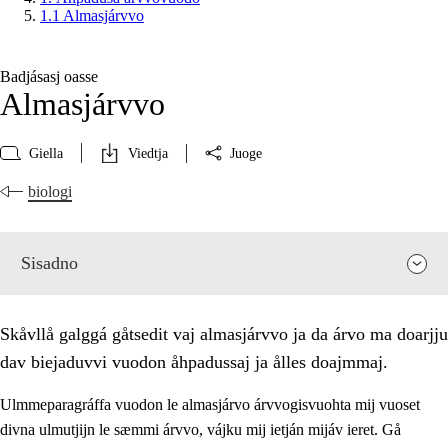
1.1 Almasjárvvo
Badjásasj oasse
Almasjárvvo
Giella
Viedtja
Juoge
biologi
Sisadno
Skåvllå galggá gåtsedit vaj almasjárvvo ja da árvo ma doarjju
dav biejaduvvi vuodon åhpadussaj ja ålles doajmmaj.
Ulmmeparagráffa vuodon le almasjárvo árvvogisvuohta mij vuoset
divna ulmutjijn le sæmmi árvvo, vájku mij ietján mijáv ieret. Gå