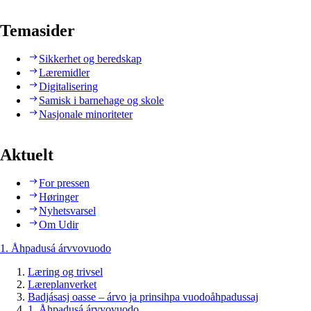
Temasider
Sikkerhet og beredskap
Læremidler
Digitalisering
Samisk i barnehage og skole
Nasjonale minoriteter
Aktuelt
For pressen
Høringer
Nyhetsvarsel
Om Udir
1. Åhpadusá árvvovuodo
Læring og trivsel
Læreplanverket
Badjásasj oasse – árvo ja prinsihpa vuodoåhpadussaj
1. Åhpadusá árvvovuodo