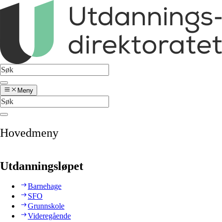
Meny
Hovedmeny
Utdanningsløpet
Barnehage
SFO
Grunnskole
Videregående