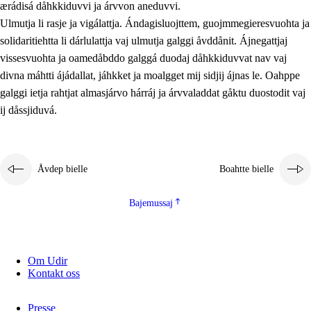
ærádisá dåhkkiduvvi ja árvvon aneduvvi.
Ulmutja li rasje ja vigálattja. Ándagisluojttem, guojmmegieresvuohta ja
solidaritiehtta li dárlulattja vaj ulmutja galggi åvddånit. Ájnegattjaj
vissesvuohta ja oamedåbddo galggá duodaj dåhkkiduvvat nav vaj
divna máhtti ájádallat, jáhkket ja moalgget mij sidjij ájnas le. Oahppe
galggi ietja rahtjat almasjárvo hárráj ja árvvaladdat gåktu duostodit vaj
ij dåssjiduvá.
Åvdep bielle
Boahtte bielle
Bajemussaj
Om Udir
Kontakt oss
Presse