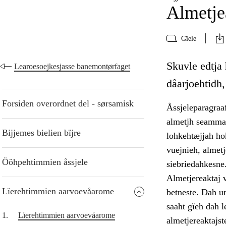
Almetje
Gïele
Skuvle edtja
Learoesoejkesjasse banemontørfaget
dåarjoehtidh
Forsiden overordnet del - sørsamisk
Åssjeleparagraa
almetjh seamma
Bijjemes bielien bïjre
lohkehtæjjah ho
vuejnieh, almet
Ööhpehtimmien åssjele
siebriedahkesne
Almetjereaktaj v
Lïerehtimmien aarvoevåarome
betneste. Dah u
saaht gïeh dah 
1.
Lïerehtimmien aarvoevåarome
almetjereaktajst