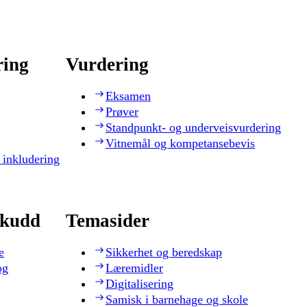
ring
Vurdering
Eksamen
Prøver
Standpunkt- og underveisvurdering
Vitnemål og kompetansebevis
 inkludering
skudd
Temasider
e
Sikkerhet og beredskap
og
Læremidler
Digitalisering
Samisk i barnehage og skole