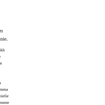
am
nie.
hkh
e
em
n
eamma
ielie
timmie