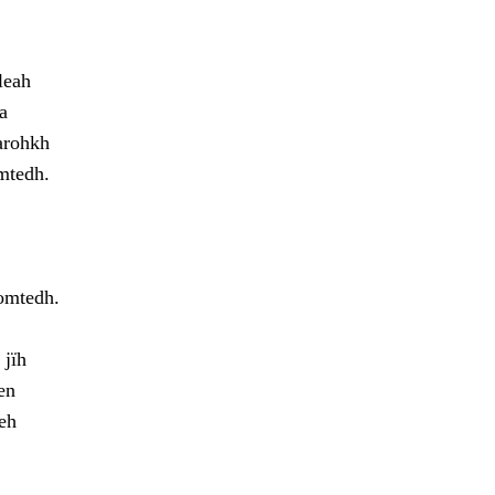
leah
a
arohkh
mtedh.
domtedh.
 jïh
en
eh