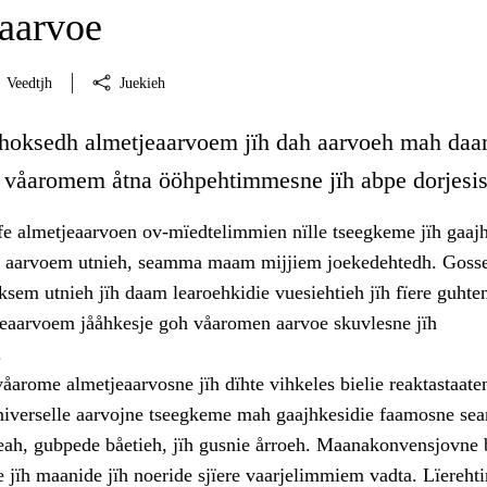
aarvoe
Veedtjh
Juekieh
 hoksedh almetjeaarvoem jïh dah aarvoeh mah da
, våaromem åtna ööhpehtimmesne jïh abpe dorjesis
fe almetjeaarvoen ov-mïedtelimmien nïlle tseegkeme jïh gaaj
 aarvoem utnieh, seamma maam mijjiem joekedehtedh. Goss
ksem utnieh jïh daam learoehkidie vuesiehtieh jïh fïere guht
jeaarvoem jååhkesje goh våaromen aarvoe skuvlesne jïh
.
åarome almetjeaarvosne jïh dïhte vihkeles bielie reaktastaate
niverselle aarvojne tseegkeme mah gaajhkesidie faamosne s
leah, gubpede båetieh, jïh gusnie årroeh. Maanakonvensjovne b
e jïh maanide jïh noeride sjïere vaarjelimmiem vadta. Lïereh