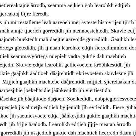
metjereaktajne årrodh, seamma aejkien goh learohkh edtjieh
reaktaj bïjre lïeredh.
ïh mïrrestalleme leah aarvoeh mej åvteste histovrijen tjïrrh 
ah annje tjuerieh gorredidh jïh nænnoestehtedh. Skuvle edtj
ajnoeh buektedh mah daejtie aarvojde gorredidh. Gaajhkh le
rtegs gïetedidh, jïh ij naan learohke edtjh sïerredimmiem do
tjieh seammavyörtegs nuepieh vadta guktie dah maehtieh
eeljedh. Skuvle edtja learohki gellievoetem krööhkestidh jïh
uktie gaajhkh åadtjoeh dååjrehtidh ektievoetem skuvlesne jïh
. Mijjieh gaajhkh maehtebe dååjrehtidh mijjieh sjïerelaakan 
rpesjibie joekehtsidie jååhkesjidh jïh viertiestidh.
åsehke jïh båajhtode darjoeh. Soelkedidh, nubpiegieriesvoete
arpesjieh jis almetjh edtjieh byjjenidh jïh evtiedidh. Fïere guht
koe jïh saetniesvoete edtja jååhkesjidh guktie gaajhkh maehti
edh jïh frijje håalodh. Learohkh edtjieh jïjtje meatan årrodh
gorredidh jïh ussjedidh guktie dah maehtieh heerredh daam ij