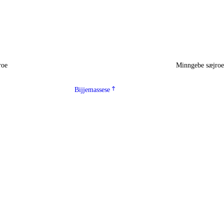
roe
Minngebe sæjro
Bijjemassese