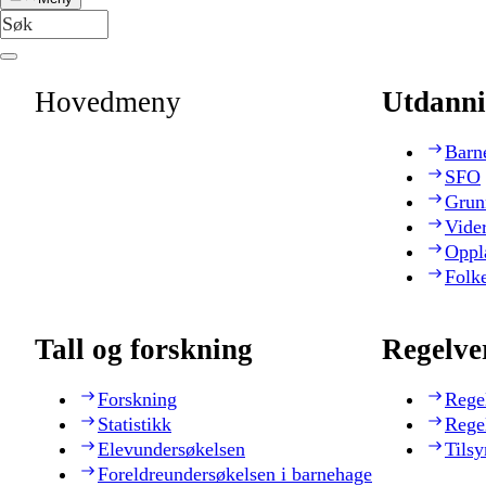
Hovedmeny
Utdanni
Barn
SFO
Grun
Vide
Oppl
Folk
Tall og forskning
Regelve
Forskning
Rege
Statistikk
Rege
Elevundersøkelsen
Tilsy
Foreldreundersøkelsen i barnehage