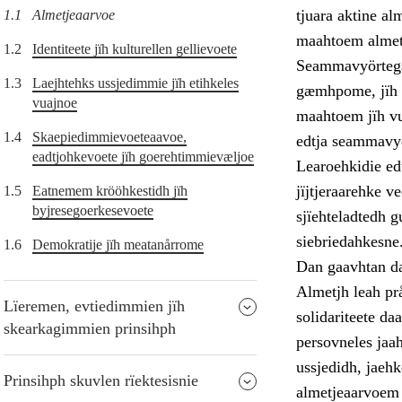
tjuara aktine al
1.1
Almetjeaarvoe
maahtoem almetje
1.2
Identiteete jïh kulturellen gellievoete
Seammavyörtegs j
1.3
Laejhtehks ussjedimmie jïh etihkeles
gæmhpome, jïh m
vuajnoe
maahtoem jïh vu
1.4
Skaepiedimmievoeteaavoe,
edtja seammavyö
eadtjohkevoete jïh goerehtimmievæljoe
Learoehkidie ed
jïjtjeraarehke v
1.5
Eatnemem krööhkestidh jïh
byjresegoerkesevoete
sjïehteladtedh g
siebriedahkesne
1.6
Demokratije jïh meatanårrome
Dan gaavhtan daa
Almetjh leah prå
Lïeremen, evtiedimmien jïh
solidariteete da
skearkagimmien prinsihph
persovneles jaah
ussjedidh, jaehk
Prinsihph skuvlen rïektesisnie
almetjeaarvoem 