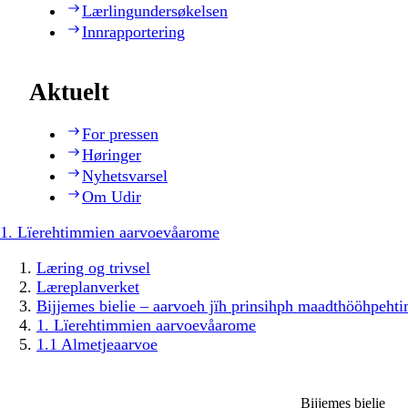
Lærlingundersøkelsen
Innrapportering
Aktuelt
For pressen
Høringer
Nyhetsvarsel
Om Udir
1. Lïerehtimmien aarvoevåarome
Læring og trivsel
Læreplanverket
Bijjemes bielie – aarvoeh jïh prinsihph maadthööhpeh
1. Lïerehtimmien aarvoevåarome
1.1 Almetjeaarvoe
Bijjemes bielie