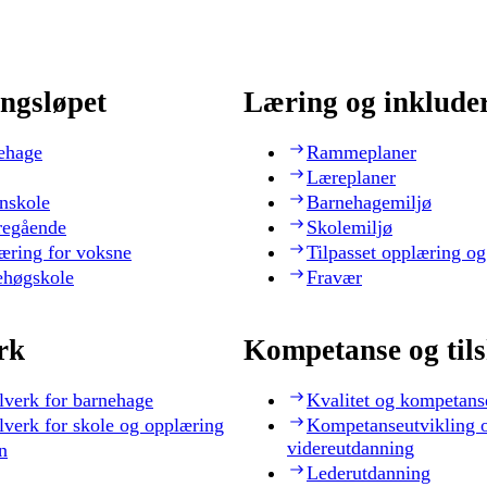
ngsløpet
Læring og inklude
ehage
Rammeplaner
Læreplaner
nskole
Barnehagemiljø
regående
Skolemiljø
æring for voksne
Tilpasset opplæring og
ehøgskole
Fravær
rk
Kompetanse og til
lverk for barnehage
Kvalitet og kompetans
lverk for skole og opplæring
Kompetanseutvikling 
videreutdanning
n
Lederutdanning