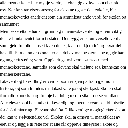
alle menneske er like mykje verde, uavhengig av kva som elles skil
oss. Når lærarar viser omsorg for elevane og ser den enkelte, blir
menneskeverdet anerkjent som ein grunnleggjande verdi for skolen og
samfunnet.
1.
Verdigrunnlaget i opplæringa
Menneskerettane har sitt grunnlag i menneskeverdet og er ein viktig
1.1
Menneskeverdet
del av fundamentet for rettsstaten. Dei byggjer på universelle verdiar
som gjeld for alle uansett kven dei er, kvar dei kjem frå, og kvar dei
1.2
Identitet og kulturelt mangfald
held til. Barnekonvensjonen er ein del av menneskerettane og gir barn
1.3
Kritisk tenking og etisk bevisstheit
og unge eit særleg vern. Opplæringa må vere i samsvar med
menneskerettane, samtidig som elevane skal tileigne seg kunnskap om
1.4
Skaparglede, engasjement og utforskartrong
menneskerettane.
1.5
Respekt for naturen og miljøbevisstheit
Likeverd og likestilling er verdiar som er kjempa fram gjennom
historia, og som framleis må takast vare på og styrkjast. Skolen skal
1.6
Demokrati og medverknad
formidle kunnskap og fremje haldningar som sikrar desse verdiane.
Alle elevar skal behandlast likeverdig, og ingen elevar skal bli utsette
for diskriminering. Elevane skal òg få likeverdige moglegheiter slik at
dei kan ta sjølvstendige val. Skolen skal ta omsyn til mangfaldet av
elevar og leggje til rette for at alle får oppleve tilhøyrsle i skole og