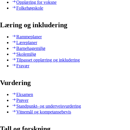
Opplæring for voksne
Folkehøgskole
Læring og inkludering
Rammeplaner
Læreplaner
Barnehagemiljø
Skolemiljø
Tilpasset opplæring og inkludering
Fravær
Vurdering
Eksamen
Prøver
Standpunkt- og underveisvurdering
Vitnemål og kompetansebevis
Tall og forskning