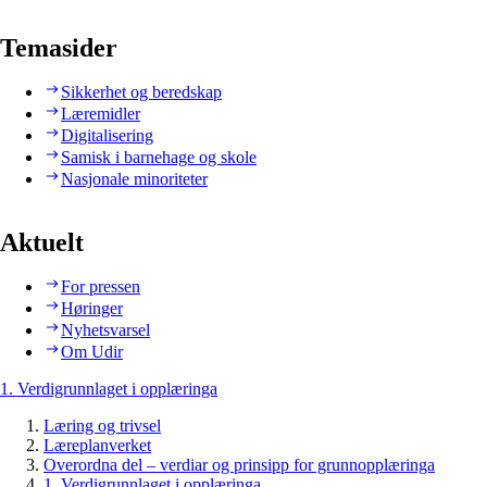
Temasider
Sikkerhet og beredskap
Læremidler
Digitalisering
Samisk i barnehage og skole
Nasjonale minoriteter
Aktuelt
For pressen
Høringer
Nyhetsvarsel
Om Udir
1. Verdigrunnlaget i opplæringa
Læring og trivsel
Læreplanverket
Overordna del – verdiar og prinsipp for grunnopplæringa
1. Verdigrunnlaget i opplæringa