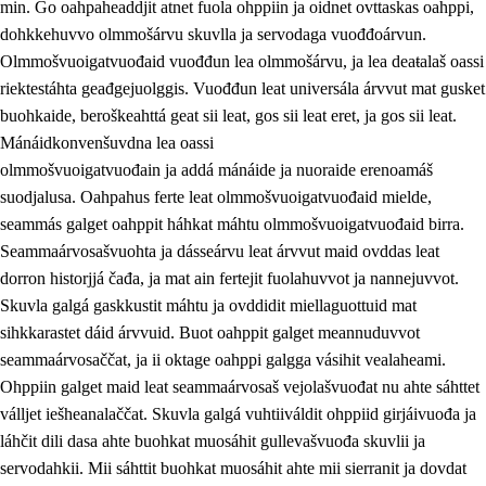
min. Go oahpaheaddjit atnet fuola ohppiin ja oidnet ovttaskas oahppi,
dohkkehuvvo olmmošárvu skuvlla ja servodaga vuođđoárvun.
Olmmošvuoigatvuođaid vuođđun lea olmmošárvu, ja lea deaŧalaš oassi
riektestáhta geađgejuolggis. Vuođđun leat universála árvvut mat gusket
1.
Oahpahusa árvovuođđu
buohkaide, beroškeahttá geat sii leat, gos sii leat eret, ja gos sii leat.
1.1
Olmmošárvu
Mánáidkonvenšuvdna lea oassi
olmmošvuoigatvuođain ja addá mánáide ja nuoraide erenoamáš
1.2
Identitehta ja kultuvrralaš girjáivuohta
suodjalusa. Oahpahus ferte leat olmmošvuoigatvuođaid mielde,
1.3
Kritihkalaš jurddašeapmi ja ehtalaš diđolašvuohta
seammás galget oahppit háhkat máhtu olmmošvuoigatvuođaid birra.
Seammaárvosašvuohta ja dásseárvu leat árvvut maid ovddas leat
1.4
Hutkanillu, beroštupmi ja suokkardanhuovva
dorron historjjá čađa, ja mat ain fertejit fuolahuvvot ja nannejuvvot.
1.5
Luondduákten ja birasdiđolašvuohta
Skuvla galgá gaskkustit máhtu ja ovddidit miellaguottuid mat
sihkkarastet dáid árvvuid. Buot oahppit galget meannuduvvot
1.6
Demokratiija ja mielváikkuheapmi
seammaárvosaččat, ja ii oktage oahppi galgga vásihit vealaheami.
Ohppiin galget maid leat seammaárvosaš vejolašvuođat nu ahte sáhttet
válljet iešheanalaččat. Skuvla galgá vuhtiiváldit ohppiid girjáivuođa ja
láhčit dili dasa ahte buohkat muosáhit gullevašvuođa skuvlii ja
servodahkii. Mii sáhttit buohkat muosáhit ahte mii sierranit ja dovdat