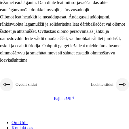
iežamet earáláganin. Dan dihte leat mii sorjavaččat das ahte
earalágánvuođat dohkkehuvvojit ja árvvusadnojit.
Olbmot leat hearkkit ja meaddugasat. Ándagassii addojupmi,
ráhkisvuohta lagamužžii ja solidaritehta leat dárbbašlaččat vai olbmot
šaddet ja ahtanuššet. Ovttaskas olbmo persovnnalaš jáhku ja
oamedovddu ferte váldit duođalaččat, vai buohkat sáhttet jurddašit,
oskut ja cealkit friddja. Oahppit galget ieža leat mielde fuolaheame
olmmošárvvu ja smiehttat movt sii sáhttet eastadit olmmošárvvu
loavkašuhttima.
Ovddit siidui
Boahtte siidui
Bajimužžii
Om Udir
Kontakt oss