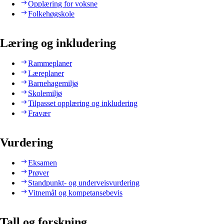
Opplæring for voksne
Folkehøgskole
Læring og inkludering
Rammeplaner
Læreplaner
Barnehagemiljø
Skolemiljø
Tilpasset opplæring og inkludering
Fravær
Vurdering
Eksamen
Prøver
Standpunkt- og underveisvurdering
Vitnemål og kompetansebevis
Tall og forskning