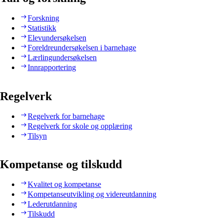
Forskning
Statistikk
Elevundersøkelsen
Foreldreundersøkelsen i barnehage
Lærlingundersøkelsen
Innrapportering
Regelverk
Regelverk for barnehage
Regelverk for skole og opplæring
Tilsyn
Kompetanse og tilskudd
Kvalitet og kompetanse
Kompetanseutvikling og videreutdanning
Lederutdanning
Tilskudd