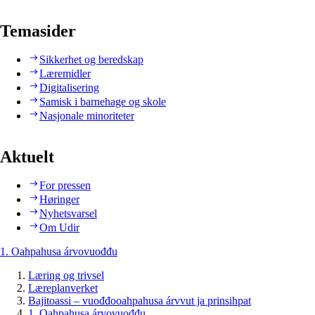
Temasider
Sikkerhet og beredskap
Læremidler
Digitalisering
Samisk i barnehage og skole
Nasjonale minoriteter
Aktuelt
For pressen
Høringer
Nyhetsvarsel
Om Udir
1. Oahpahusa árvovuođđu
Læring og trivsel
Læreplanverket
Bajitoassi – vuođđooahpahusa árvvut ja prinsihpat
1. Oahpahusa árvovuođđu