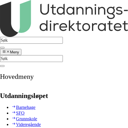
Meny
Hovedmeny
Utdanningsløpet
Barnehage
SFO
Grunnskole
Videregående