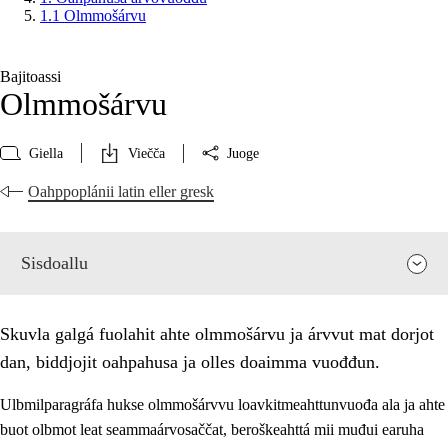
1.1 Olmmošárvu
Bajitoassi
Olmmošárvu
Giella
Viečča
Juoge
Oahppoplánii latin eller gresk
Sisdoallu
Skuvla galgá fuolahit ahte olmmošárvu ja árvvut mat dorjot
dan, biddjojit oahpahusa ja olles doaimma vuođđun.
Ulbmilparagráfa hukse olmmošárvvu loavkitmeahttunvuođa ala ja ahte
buot olbmot leat seammaárvosaččat, beroškeahttá mii muđui earuha