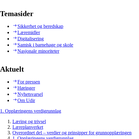
Temasider
Sikkerhet og beredskap
Læremidler
Digitalisering
Samisk i barnehage og skole
Nasjonale minoriteter
Aktuelt
For pressen
Høringer
Nyhetsvarsel
Om Udir
1. Opplæringens verdigrunnlag
Læring og trivsel
Læreplanverket
Overordnet del – verdier og prinsipper for grunnopplæringen
1. Opplæringens verdigrunnlag