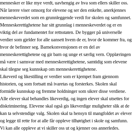
mennesker er like mye verdt, uavhengig av hva som ellers skiller oss.
Når lærere viser omsorg for elevene og ser den enkelte, anerkjennes
menneskeverdet som en grunnleggende verdi for skolen og samfunnet.
Menneskerettighetene har sitt grunnlag i menneskeverdet og er en
1.
Opplæringens verdigrunnlag
viktig del av fundamentet for rettsstaten. De bygger på universelle
1.1
Menneskeverdet
verdier som gjelder for alle uansett hvem de er, hvor de kommer fra, og
hvor de befinner seg. Barnekonvensjonen er en del av
1.2
Identitet og kulturelt mangfold
menneskerettighetene og gir barn og unge et særlig vern. Opplæringen
1.3
Kritisk tenkning og etisk bevissthet
må være i samsvar med menneskerettighetene, samtidig som elevene
skal tilegne seg kunnskap om menneskerettighetene.
1.4
Skaperglede, engasjement og utforskertrang
Likeverd og likestilling er verdier som er kjempet fram gjennom
1.5
Respekt for naturen og miljøbevissthet
historien, og som fortsatt må ivaretas og forsterkes. Skolen skal
formidle kunnskap og fremme holdninger som sikrer disse verdiene.
1.6
Demokrati og medvirkning
Alle elever skal behandles likeverdig, og ingen elever skal utsettes for
diskriminering. Elevene skal også gis likeverdige muligheter slik at de
kan ta selvstendige valg. Skolen skal ta hensyn til mangfoldet av elever
og legge til rette for at alle får oppleve tilhørighet i skole og samfunn.
Vi kan alle oppleve at vi skiller oss ut og kjenner oss annerledes.