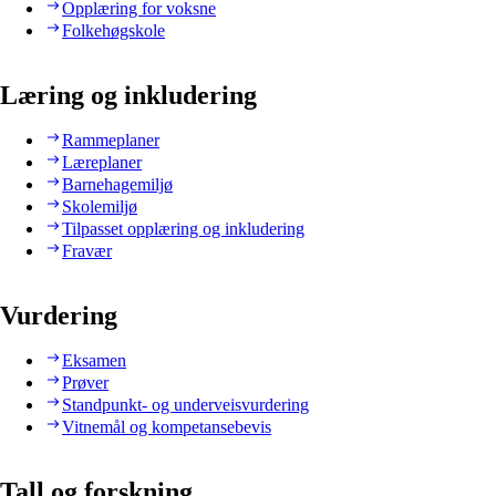
Opplæring for voksne
Folkehøgskole
Læring og inkludering
Rammeplaner
Læreplaner
Barnehagemiljø
Skolemiljø
Tilpasset opplæring og inkludering
Fravær
Vurdering
Eksamen
Prøver
Standpunkt- og underveisvurdering
Vitnemål og kompetansebevis
Tall og forskning