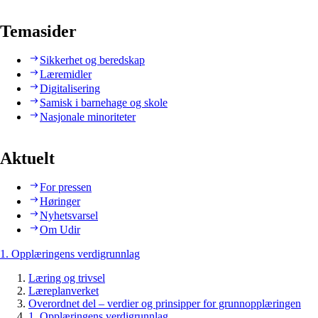
Temasider
Sikkerhet og beredskap
Læremidler
Digitalisering
Samisk i barnehage og skole
Nasjonale minoriteter
Aktuelt
For pressen
Høringer
Nyhetsvarsel
Om Udir
1. Opplæringens verdigrunnlag
Læring og trivsel
Læreplanverket
Overordnet del – verdier og prinsipper for grunnopplæringen
1. Opplæringens verdigrunnlag