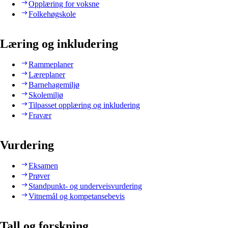
Opplæring for voksne
Folkehøgskole
Læring og inkludering
Rammeplaner
Læreplaner
Barnehagemiljø
Skolemiljø
Tilpasset opplæring og inkludering
Fravær
Vurdering
Eksamen
Prøver
Standpunkt- og underveisvurdering
Vitnemål og kompetansebevis
Tall og forskning