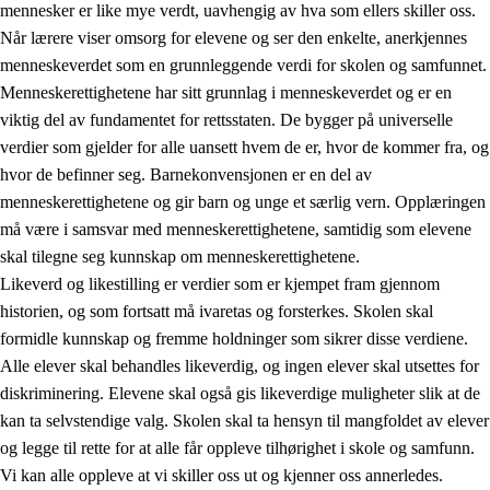
mennesker er like mye verdt, uavhengig av hva som ellers skiller oss.
Når lærere viser omsorg for elevene og ser den enkelte, anerkjennes
menneskeverdet som en grunnleggende verdi for skolen og samfunnet.
Menneskerettighetene har sitt grunnlag i menneskeverdet og er en
1.
Opplæringens verdigrunnlag
viktig del av fundamentet for rettsstaten. De bygger på universelle
1.1
Menneskeverdet
verdier som gjelder for alle uansett hvem de er, hvor de kommer fra, og
hvor de befinner seg. Barnekonvensjonen er en del av
1.2
Identitet og kulturelt mangfold
menneskerettighetene og gir barn og unge et særlig vern. Opplæringen
1.3
Kritisk tenkning og etisk bevissthet
må være i samsvar med menneskerettighetene, samtidig som elevene
skal tilegne seg kunnskap om menneskerettighetene.
1.4
Skaperglede, engasjement og utforskertrang
Likeverd og likestilling er verdier som er kjempet fram gjennom
1.5
Respekt for naturen og miljøbevissthet
historien, og som fortsatt må ivaretas og forsterkes. Skolen skal
formidle kunnskap og fremme holdninger som sikrer disse verdiene.
1.6
Demokrati og medvirkning
Alle elever skal behandles likeverdig, og ingen elever skal utsettes for
diskriminering. Elevene skal også gis likeverdige muligheter slik at de
kan ta selvstendige valg. Skolen skal ta hensyn til mangfoldet av elever
og legge til rette for at alle får oppleve tilhørighet i skole og samfunn.
Vi kan alle oppleve at vi skiller oss ut og kjenner oss annerledes.