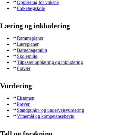
Opplæring for voksne
Folkehøgskole
Læring og inkludering
Rammeplaner
Læreplaner
Barnehagemiljø
Skolemiljø
Tilpasset opplæring og inkludering
Fravær
Vurdering
Eksamen
Prøver
Standpunkt- og underveisvurdering
Vitnemål og kompetansebevis
Tall og forskning