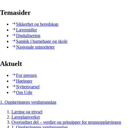
Temasider
Sikkerhet og beredskap
Læremidler
Digitalisering
Samisk i barnehage og skole
Nasjonale minoriteter
Aktuelt
For pressen
Høringer
Nyhetsvarsel
Om Udir
1. Opplæringens verdigrunnlag
Læring og trivsel
Læreplanverket
Overordnet del – verdier og prinsipper for grunnopplæringen
1. Opplæringens verdigrunnlag