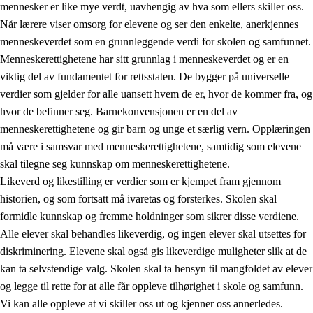
mennesker er like mye verdt, uavhengig av hva som ellers skiller oss.
Når lærere viser omsorg for elevene og ser den enkelte, anerkjennes
menneskeverdet som en grunnleggende verdi for skolen og samfunnet.
Menneskerettighetene har sitt grunnlag i menneskeverdet og er en
1.
Opplæringens verdigrunnlag
viktig del av fundamentet for rettsstaten. De bygger på universelle
1.1
Menneskeverdet
verdier som gjelder for alle uansett hvem de er, hvor de kommer fra, og
hvor de befinner seg. Barnekonvensjonen er en del av
1.2
Identitet og kulturelt mangfold
menneskerettighetene og gir barn og unge et særlig vern. Opplæringen
1.3
Kritisk tenkning og etisk bevissthet
må være i samsvar med menneskerettighetene, samtidig som elevene
skal tilegne seg kunnskap om menneskerettighetene.
1.4
Skaperglede, engasjement og utforskertrang
Likeverd og likestilling er verdier som er kjempet fram gjennom
1.5
Respekt for naturen og miljøbevissthet
historien, og som fortsatt må ivaretas og forsterkes. Skolen skal
formidle kunnskap og fremme holdninger som sikrer disse verdiene.
1.6
Demokrati og medvirkning
Alle elever skal behandles likeverdig, og ingen elever skal utsettes for
diskriminering. Elevene skal også gis likeverdige muligheter slik at de
kan ta selvstendige valg. Skolen skal ta hensyn til mangfoldet av elever
og legge til rette for at alle får oppleve tilhørighet i skole og samfunn.
Vi kan alle oppleve at vi skiller oss ut og kjenner oss annerledes.