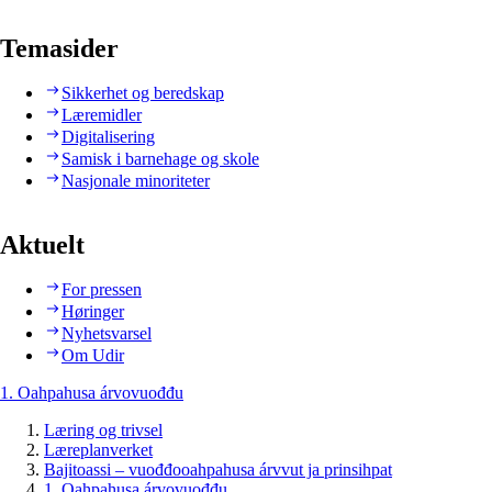
Temasider
Sikkerhet og beredskap
Læremidler
Digitalisering
Samisk i barnehage og skole
Nasjonale minoriteter
Aktuelt
For pressen
Høringer
Nyhetsvarsel
Om Udir
1. Oahpahusa árvovuođđu
Læring og trivsel
Læreplanverket
Bajitoassi – vuođđooahpahusa árvvut ja prinsihpat
1. Oahpahusa árvovuođđu