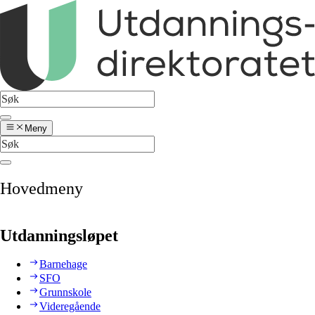
Meny
Hovedmeny
Utdanningsløpet
Barnehage
SFO
Grunnskole
Videregående