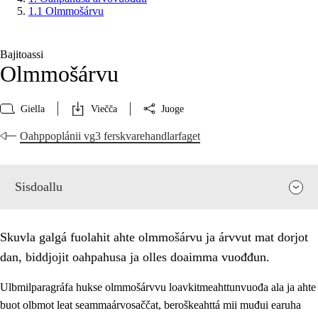
1.1 Olmmošárvu
Bajitoassi
Olmmošárvu
Giella
Viečča
Juoge
Oahppoplánii vg3 ferskvarehandlarfaget
Sisdoallu
Skuvla galgá fuolahit ahte olmmošárvu ja árvvut mat dorjot
dan, biddjojit oahpahusa ja olles doaimma vuođđun.
Ulbmilparagráfa hukse olmmošárvvu loavkitmeahttunvuođa ala ja ahte
buot olbmot leat seammaárvosaččat, beroškeahttá mii muđui earuha