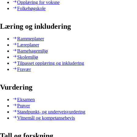
Opplæring for voksne
Folkehøgskole
Læring og inkludering
Rammeplaner
Læreplaner
Barnehagemiljø
Skolemiljø
Tilpasset opplæring og inkludering
Fravær
Vurdering
Eksamen
Prøver
Standpunkt- og underveisvurdering
Vitnemål og kompetansebevis
Tall og forskning