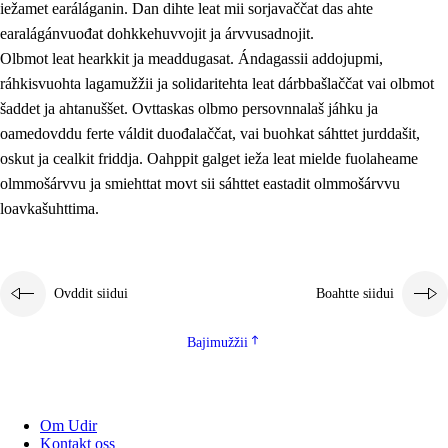
iežamet earáláganin. Dan dihte leat mii sorjavaččat das ahte
earalágánvuođat dohkkehuvvojit ja árvvusadnojit.
Olbmot leat hearkkit ja meaddugasat. Ándagassii addojupmi,
ráhkisvuohta lagamužžii ja solidaritehta leat dárbbašlaččat vai olbmot
šaddet ja ahtanuššet. Ovttaskas olbmo persovnnalaš jáhku ja
oamedovddu ferte váldit duođalaččat, vai buohkat sáhttet jurddašit,
oskut ja cealkit friddja. Oahppit galget ieža leat mielde fuolaheame
olmmošárvvu ja smiehttat movt sii sáhttet eastadit olmmošárvvu
loavkašuhttima.
Ovddit siidui
Boahtte siidui
Bajimužžii
Om Udir
Kontakt oss