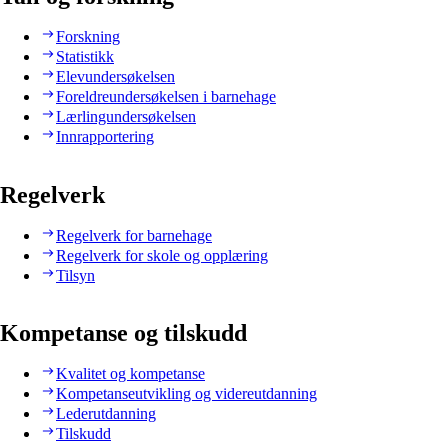
Forskning
Statistikk
Elevundersøkelsen
Foreldreundersøkelsen i barnehage
Lærlingundersøkelsen
Innrapportering
Regelverk
Regelverk for barnehage
Regelverk for skole og opplæring
Tilsyn
Kompetanse og tilskudd
Kvalitet og kompetanse
Kompetanseutvikling og videreutdanning
Lederutdanning
Tilskudd