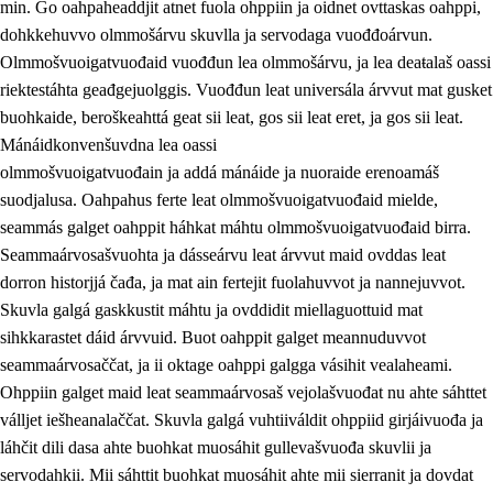
min. Go oahpaheaddjit atnet fuola ohppiin ja oidnet ovttaskas oahppi,
dohkkehuvvo olmmošárvu skuvlla ja servodaga vuođđoárvun.
Olmmošvuoigatvuođaid vuođđun lea olmmošárvu, ja lea deaŧalaš oassi
riektestáhta geađgejuolggis. Vuođđun leat universála árvvut mat gusket
1.
Oahpahusa árvovuođđu
buohkaide, beroškeahttá geat sii leat, gos sii leat eret, ja gos sii leat.
1.1
Olmmošárvu
Mánáidkonvenšuvdna lea oassi
olmmošvuoigatvuođain ja addá mánáide ja nuoraide erenoamáš
1.2
Identitehta ja kultuvrralaš girjáivuohta
suodjalusa. Oahpahus ferte leat olmmošvuoigatvuođaid mielde,
1.3
Kritihkalaš jurddašeapmi ja ehtalaš diđolašvuohta
seammás galget oahppit háhkat máhtu olmmošvuoigatvuođaid birra.
Seammaárvosašvuohta ja dásseárvu leat árvvut maid ovddas leat
1.4
Hutkanillu, beroštupmi ja suokkardanhuovva
dorron historjjá čađa, ja mat ain fertejit fuolahuvvot ja nannejuvvot.
1.5
Luondduákten ja birasdiđolašvuohta
Skuvla galgá gaskkustit máhtu ja ovddidit miellaguottuid mat
sihkkarastet dáid árvvuid. Buot oahppit galget meannuduvvot
1.6
Demokratiija ja mielváikkuheapmi
seammaárvosaččat, ja ii oktage oahppi galgga vásihit vealaheami.
Ohppiin galget maid leat seammaárvosaš vejolašvuođat nu ahte sáhttet
válljet iešheanalaččat. Skuvla galgá vuhtiiváldit ohppiid girjáivuođa ja
láhčit dili dasa ahte buohkat muosáhit gullevašvuođa skuvlii ja
servodahkii. Mii sáhttit buohkat muosáhit ahte mii sierranit ja dovdat