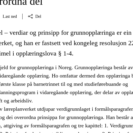
ordna del
Last ned
Del
 – verdiar og prinsipp for grunnopplæringa er ein
rket, og han er fastsett ved kongeleg resolusjon 2
mel i opplæringslova § 1-4.
jeld for grunnopplæringa i Noreg. Grunnopplæringa består av
idaregåande opplæring. Ho omfattar dermed den opplæringa 
ørste klasse på barnetrinnet til og med studieførebuande og
danningsprogram i vidaregåande opplæring, der delar av oppl
ft og arbeidsliv.
v læreplanverket utdjupar verdigrunnlaget i formålsparagrafen
og dei overordna prinsippa for grunnopplæringa. Han består 
, attgiving av formålsparagrafen og tre kapittel: 1. Verdigrun