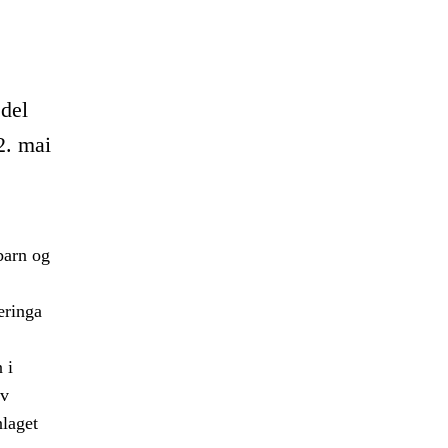
 del
2. mai
barn og
æringa
 i
av
nlaget