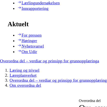
Lærlingundersøkelsen
Innrapportering
Aktuelt
For pressen
Høringer
Nyhetsvarsel
Om Udir
Overordna del – verdiar og prinsipp for grunnopplæringa
Læring og trivsel
Læreplanverket
Overordna del – verdiar og prinsipp for grunnopplæring
Om overordna del
Overordna del