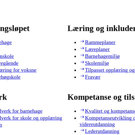
ngsløpet
Læring og inklude
ehage
Rammeplaner
Læreplaner
nskole
Barnehagemiljø
regående
Skolemiljø
æring for voksne
Tilpasset opplæring og
ehøgskole
Fravær
rk
Kompetanse og til
lverk for barnehage
Kvalitet og kompetans
lverk for skole og opplæring
Kompetanseutvikling 
videreutdanning
n
Lederutdanning