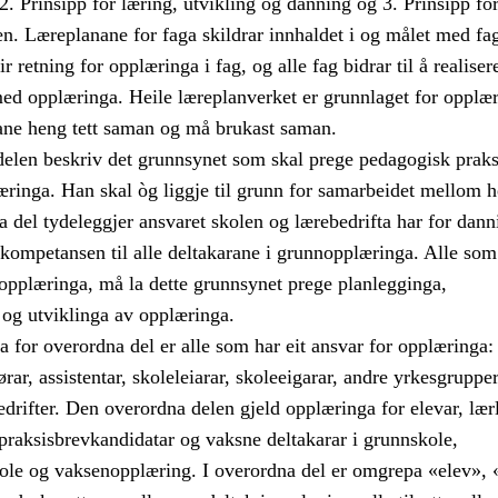
2. Prinsipp for læring, utvikling og danning og 3. Prinsipp fo
en. Læreplanane for faga skildrar innhaldet i og målet med fa
 retning for opplæringa i fag, og alle fag bidrar til å realiser
med opplæringa. Heile læreplanverket er grunnlaget for opplær
lane heng tett saman og må brukast saman.
elen beskriv det grunnsynet som skal prege pedagogisk praksi
æringa. Han skal òg liggje til grunn for samarbeidet mellom 
 del tydeleggjer ansvaret skolen og lærebedrifta har for dann
 kompetansen til alle deltakarane i grunnopplæringa. Alle som
nopplæringa, må la dette grunnsynet prege planlegginga,
og utviklinga av opplæringa.
for overordna del er alle som har eit ansvar for opplæringa:
ørar, assistentar, skoleleiarar, skoleeigarar, andre yrkesgrupper
drifter. Den overordna delen gjeld opplæringa for elevar, lærl
praksisbrevkandidatar og vaksne deltakarar i grunnskole,
ole og vaksenopplæring. I overordna del er omgrepa «elev», 