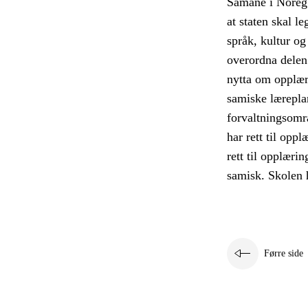
Samane i Noreg 
at staten skal l
språk, kultur o
overordna delen
nytta om opplæri
samiske lærepla
forvaltningsomr
har rett til opp
rett til opplæri
samisk. Skolen h
Førre side