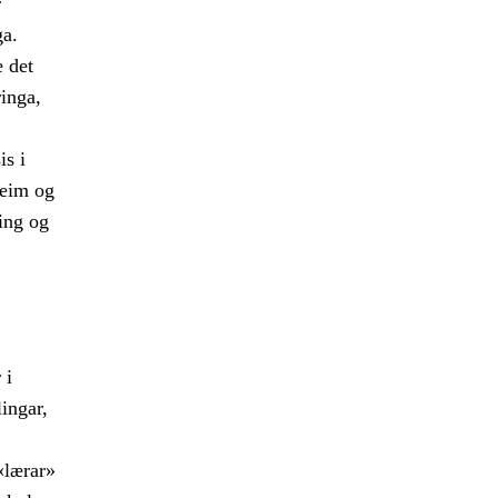
r
ga.
e det
inga,
s i
heim og
ing og
 i
ingar,
«lærar»