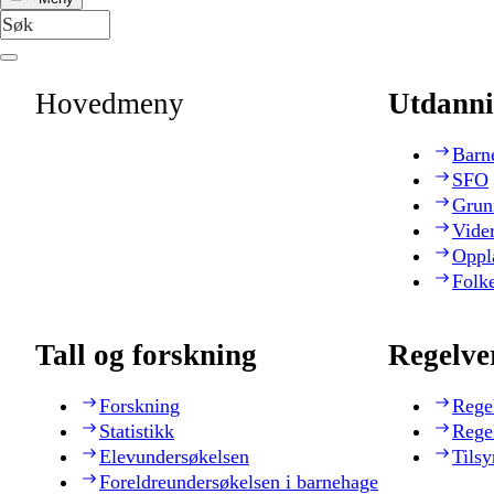
Hovedmeny
Utdanni
Barn
SFO
Grun
Vide
Oppl
Folk
Tall og forskning
Regelve
Forskning
Rege
Statistikk
Rege
Elevundersøkelsen
Tilsy
Foreldreundersøkelsen i barnehage