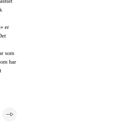
astset
k
» er
Det
var som
 som har
t
e