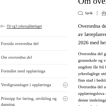
Om over
Språk
Overordna del
Til vg3 yrkessjåførfaget
av læreplanve
2026 med hei
Forsida overordna del
Overordna del g
Om overordna del
grunnskole og v
ungdom får frå f
Formålet med opplæringa
yrkesfaglege ut
finn stad i bedri
Verdigrunnlaget i opplæringa
Overordna del a
opplæringslova 
Prinsipp for læring, utvikling og
denne innleiinga
danning