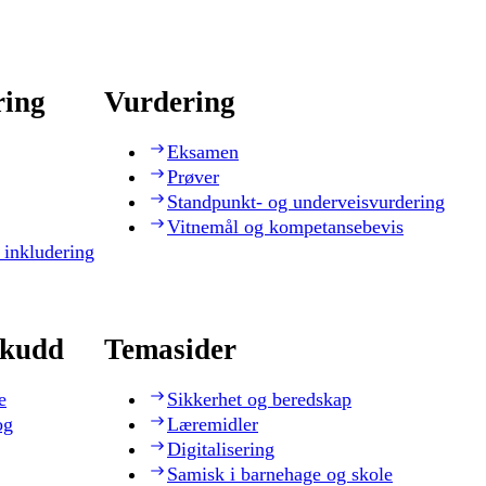
ring
Vurdering
Eksamen
Prøver
Standpunkt- og underveisvurdering
Vitnemål og kompetansebevis
 inkludering
skudd
Temasider
e
Sikkerhet og beredskap
og
Læremidler
Digitalisering
Samisk i barnehage og skole