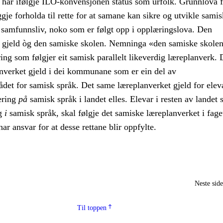
har ifølgje ILO-konvensjonen status som urfolk. Grunnlova f
eggje forholda til rette for at samane kan sikre og utvikle samis
g samfunnsliv, noko som er følgt opp i opplæringslova. Den
 gjeld òg den samiske skolen. Nemninga «den samiske skolen
ng som følgjer eit samisk parallelt likeverdig læreplanverk. 
nverket gjeld i dei kommunane som er ein del av
ådet for samisk språk. Det same læreplanverket gjeld for ele
læring
på
samisk språk i landet elles. Elevar i resten av landet
ng
i
samisk språk, skal følgje det samiske læreplanverket i fage
ar ansvar for at desse rettane blir oppfylte.
Neste sid
Til toppen