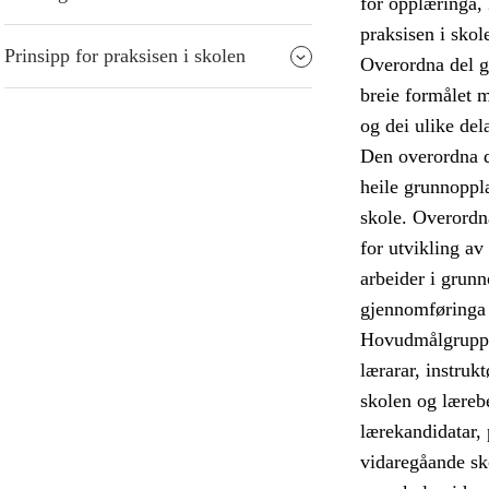
for opplæringa, 
praksisen i skol
Prinsipp for praksisen i skolen
Overordna del gir
breie formålet 
og dei ulike de
Den overordna d
heile grunnoppl
skole. Overordna
for utvikling av
arbeider i grun
gjennomføringa 
Hovudmålgruppa 
lærarar, instrukt
skolen og lærebe
lærekandidatar, 
vidaregåande sk