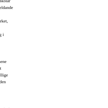
 skolar
jeldande
rket,
g i
aene
t
llige
 den