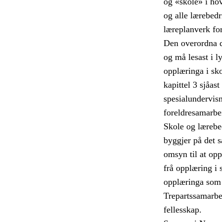
og «skole» i hov
og alle lærebed
læreplanverk fo
Den overordna d
og må lesast i l
opplæringa i sko
kapittel 3 sjåas
spesialundervis
foreldresamarbe
Skole og lærebe
byggjer på det 
omsyn til at opp
frå opplæring i 
opplæringa som 
Trepartssamarbei
fellesskap.