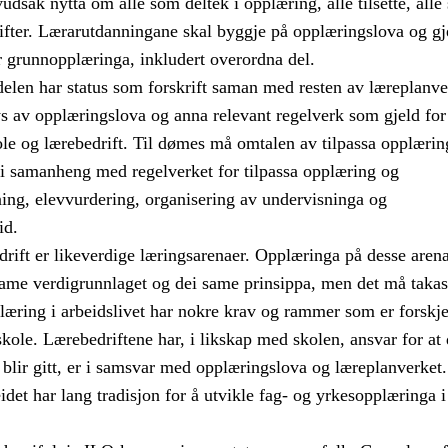
udsak nytta om alle som deltek i opplæring, alle tilsette, alle
rifter. Lærarutdanningane skal byggje på opplæringslova og g
r grunnopplæringa, inkludert overordna del.
elen har status som forskrift saman med resten av læreplanve
ys av opplæringslova og anna relevant regelverk som gjeld for
le og lærebedrift. Til dømes må omtalen av tilpassa opplærin
t i samanheng med regelverket for tilpassa opplæring og
ning, elevvurdering, organisering av undervisninga og
id.
drift er likeverdige læringsarenaer. Opplæringa på desse aren
same verdigrunnlaget og dei same prinsippa, men det må takas
læring i arbeidslivet har nokre krav og rammer som er forskje
skole. Lærebedriftene har, i likskap med skolen, ansvar for at
blir gitt, er i samsvar med opplæringslova og læreplanverket.
det har lang tradisjon for å utvikle fag- og yrkesopplæringa i