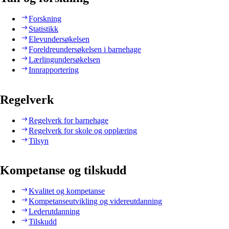
Forskning
Statistikk
Elevundersøkelsen
Foreldreundersøkelsen i barnehage
Lærlingundersøkelsen
Innrapportering
Regelverk
Regelverk for barnehage
Regelverk for skole og opplæring
Tilsyn
Kompetanse og tilskudd
Kvalitet og kompetanse
Kompetanseutvikling og videreutdanning
Lederutdanning
Tilskudd