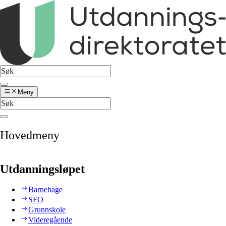
Meny
Hovedmeny
Utdanningsløpet
Barnehage
SFO
Grunnskole
Videregående