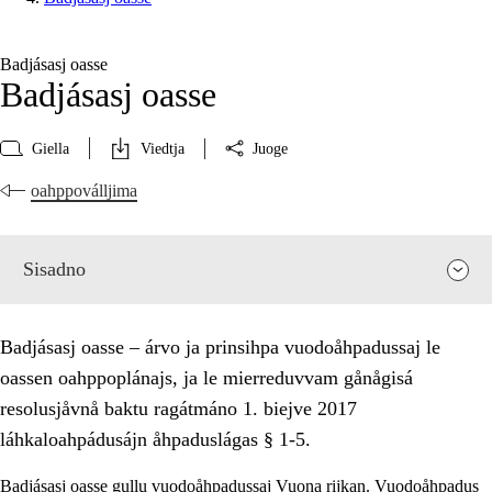
Badjásasj oasse
Badjásasj oasse
Giella
Viedtja
Juoge
oahppoválljima
Sisadno
Badjásasj oasse – árvo ja prinsihpa vuodoåhpadussaj le
oassen oahppoplánajs, ja le mierreduvvam gånågisá
resolusjåvnå baktu ragátmáno 1. biejve 2017
láhkaloahpádusájn åhpaduslágas § 1-5.
Badjásasj oasse gullu vuodoåhpadussaj Vuona rijkan. Vuodoåhpadus