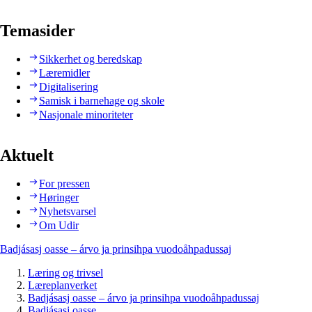
Temasider
Sikkerhet og beredskap
Læremidler
Digitalisering
Samisk i barnehage og skole
Nasjonale minoriteter
Aktuelt
For pressen
Høringer
Nyhetsvarsel
Om Udir
Badjásasj oasse – árvo ja prinsihpa vuodoåhpadussaj
Læring og trivsel
Læreplanverket
Badjásasj oasse – árvo ja prinsihpa vuodoåhpadussaj
Badjásasj oasse