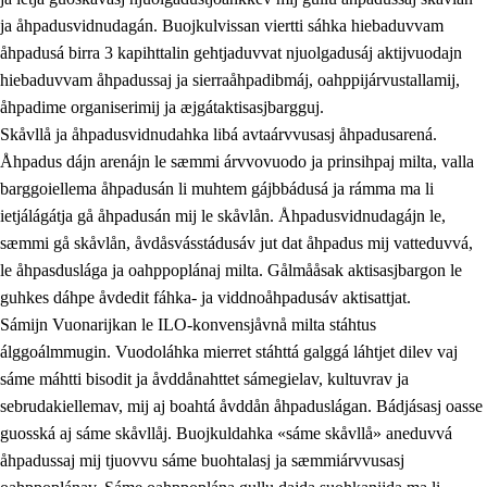
ja åhpadusvidnudagán. Buojkulvissan viertti sáhka hiebaduvvam
åhpadusá birra 3 kapihttalin gehtjaduvvat njuolgadusáj aktijvuodajn
hiebaduvvam åhpadussaj ja sierraåhpadibmáj, oahppijárvustallamij,
åhpadime organiserimij ja æjgátaktisasjbargguj.
Skåvllå ja åhpadusvidnudahka libá avtaárvvusasj åhpadusarená.
Åhpadus dájn arenájn le sæmmi árvvovuodo ja prinsihpaj milta, valla
barggoiellema åhpadusán li muhtem gájbbádusá ja rámma ma li
ietjálágátja gå åhpadusán mij le skåvlån. Åhpadusvidnudagájn le,
sæmmi gå skåvlån, åvdåsvásstádusáv jut dat åhpadus mij vatteduvvá,
le åhpasduslága ja oahppoplánaj milta. Gålmååsak aktisasjbargon le
guhkes dáhpe åvdedit fáhka- ja viddnoåhpadusáv aktisattjat.
Sámijn Vuonarijkan le ILO-konvensjåvnå milta stáhtus
álggoálmmugin. Vuodoláhka mierret stáhttá galggá láhtjet dilev vaj
sáme máhtti bisodit ja åvddånahttet sámegielav, kultuvrav ja
sebrudakiellemav, mij aj boahtá åvddån åhpaduslágan. Bádjásasj oasse
guosská aj sáme skåvllåj. Buojkuldahka «sáme skåvllå» aneduvvá
åhpadussaj mij tjuovvu sáme buohtalasj ja sæmmiárvvusasj