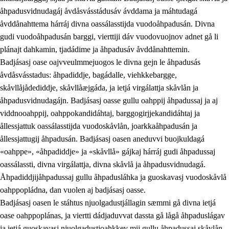
åhpadusvidnudagáj åvdåsvásstádusáv ávddama ja máhtudagá
åvddånahttema hárráj divna oassálasstijda vuodoåhpadusán. Divna
gudi vuodoåhpadusán barggi, vierttiji dáv vuodovuojnov adnet gå li
plánajt dahkamin, tjadádime ja åhpadusáv åvddånahttemin.
Badjásasj oase oajvveulmmejuogos le divna gejn le åhpadusás
åvdåsvásstadus: åhpadiddje, bagádalle, viehkkebargge,
skåvllåjådediddje, skåvllåæjgáda, ja ietjá virgálattja skåvlån ja
åhpadusvidnudagájn. Badjásasj oasse gullu oahppij åhpadussaj ja aj
viddnooahppij, oahppokandidáhtaj, barggogirjjekandidáhtaj ja
ållessjattuk oassálasstijda vuodoskåvlån, joarkkaåhpadusán ja
ållessjattugij åhpadusán. Badjásasj oasen aneduvvi buojkuldagá
«oahppe», «åhpadiddje» ja «skåvllå» gájkaj hárráj gudi åhpadussaj
oassálassti, divna virgálattja, divna skåvlå ja åhpadusvidnudagá.
Åhpadiddjijåhpadussaj gullu åhpadusláhka ja guoskavasj vuodoskåvlå
oahppopládna, dan vuolen aj badjásasj oasse.
Badjásasj oasen le stáhtus njuolgadustjállagin sæmmi gå divna ietjá
oase oahppoplánas, ja viertti dádjaduvvat dassta gå lågå åhpaduslágav
ja ietjá guoskavasj njuolgadustjoahkkev mij gullu åhpadussaj skåvlån