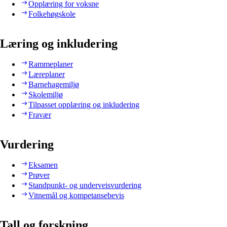
Opplæring for voksne
Folkehøgskole
Læring og inkludering
Rammeplaner
Læreplaner
Barnehagemiljø
Skolemiljø
Tilpasset opplæring og inkludering
Fravær
Vurdering
Eksamen
Prøver
Standpunkt- og underveisvurdering
Vitnemål og kompetansebevis
Tall og forskning