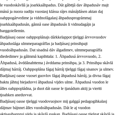
le vuodoskåvllå ja joarkkaåhpadus. Dát gåbttjå dav åhpadusáv majt
máná ja nuora oadtju vuostasj klássa rájes mánájdásen aktan daj
oahppogárvedime ja viddnofágalasj åhpadusprográmmaj
joarkkaåhpadusán, gånnå oase åhpadusás li vidnudagájn ja
barggoiellemin.
Badjásasj oasse oahppoplánajs dárkkelappot tjielggi árvvovuodov
åhpaduslága ulmmeparagráffas ja badjásasj prinsihpajt
vuodoåhpadusán. Dat sisadná dáv álgadimev, ulmmeparagráffa
diededimev ja gålmmå kapihttala: 1. Åhpadusá árvvovuodo, 2.
Åhpadusá, åvddånahttema j ávddama prinsihpa, ja 3. Prinsihpa skåvlå
dåjmaj hárráj. Oahppoplána fágaj hárráj tjielggi fágaj sisanov ja ulmev.
Badjásasj oasse vuoset guovlov fágaj åhpadusá hárráj, ja divna fágaj
baktu jåhtuj biejaduvvi åhpadusá vijdes ulme. Åhpadusá vuodon le
ålles oahppopládna, ja duot dát oasse le tjanádum aktij ja viertti
tjoahken aneduvvat.
Badjásasj oasse tjielggi vuodovuojnov mij galggá pedagogihkalasj
dåjmav bájnnet ålles vuodoåhpadusán. Dát le aj vuodon
aktisasjbargguj sijda ja skåvlå gaskan. Badjásasj oasse tjielgat skåvlå ja