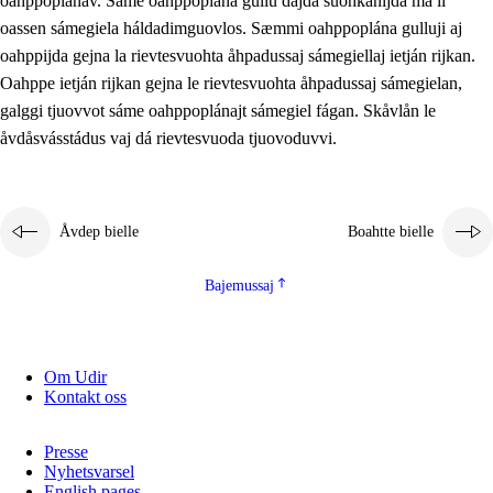
oahppoplánav. Sáme oahppoplána gullu dajda suohkanijda ma li
oassen sámegiela háldadimguovlos. Sæmmi oahppoplána gulluji aj
oahppijda gejna la rievtesvuohta åhpadussaj sámegiellaj ietján rijkan.
Oahppe ietján rijkan gejna le rievtesvuohta åhpadussaj sámegielan,
galggi tjuovvot sáme oahppoplánajt sámegiel fágan. Skåvlån le
åvdåsvásstádus vaj dá rievtesvuoda tjuovoduvvi.
Åvdep bielle
Boahtte bielle
Bajemussaj
Om Udir
Kontakt oss
Presse
Nyhetsvarsel
English pages