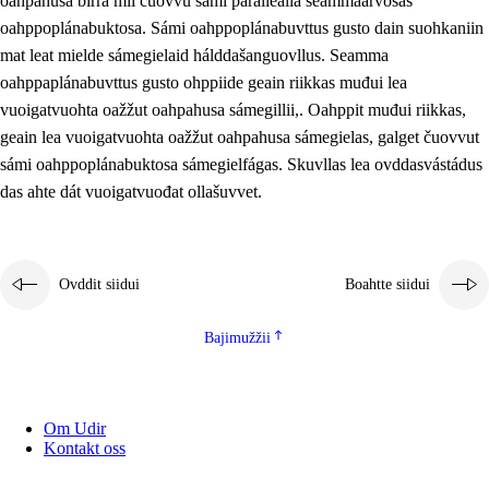
oahpahusa birra mii čuovvu sámi parallealla seammaárvosaš
oahppoplánabuktosa. Sámi oahppoplánabuvttus gusto dain suohkaniin
mat leat mielde sámegielaid hálddašanguovllus. Seamma
oahppaplánabuvttus gusto ohppiide geain riikkas muđui lea
vuoigatvuohta oažžut oahpahusa sámegillii,. Oahppit muđui riikkas,
geain lea vuoigatvuohta oažžut oahpahusa sámegielas, galget čuovvut
sámi oahppoplánabuktosa sámegielfágas. Skuvllas lea ovddasvástádus
das ahte dát vuoigatvuođat ollašuvvet.
Ovddit siidui
Boahtte siidui
Bajimužžii
Om Udir
Kontakt oss