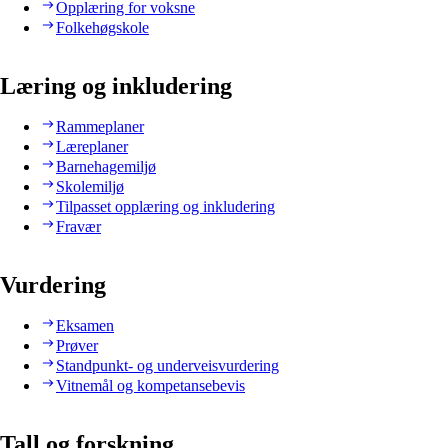
Opplæring for voksne
Folkehøgskole
Læring og inkludering
Rammeplaner
Læreplaner
Barnehagemiljø
Skolemiljø
Tilpasset opplæring og inkludering
Fravær
Vurdering
Eksamen
Prøver
Standpunkt- og underveisvurdering
Vitnemål og kompetansebevis
Tall og forskning