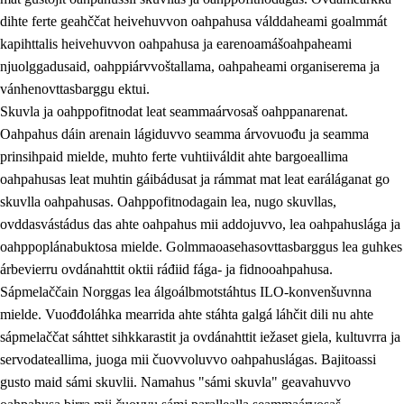
dihte ferte geahččat heivehuvvon oahpahusa válddaheami goalmmát
kapihttalis heivehuvvon oahpahusa ja earenoamášoahpaheami
njuolggadusaid, oahppiárvvoštallama, oahpaheami organiserema ja
vánhenovttasbarggu ektui.
Skuvla ja oahppofitnodat leat seammaárvosaš oahppanarenat.
Oahpahus dáin arenain lágiduvvo seamma árvovuođu ja seamma
prinsihpaid mielde, muhto ferte vuhtiiváldit ahte bargoeallima
oahpahusas leat muhtin gáibádusat ja rámmat mat leat earáláganat go
skuvlla oahpahusas. Oahppofitnodagain lea, nugo skuvllas,
ovddasvástádus das ahte oahpahus mii addojuvvo, lea oahpahuslága ja
oahppoplánabuktosa mielde. Golmmaoasehasovttasbarggus lea guhkes
árbevierru ovdánahttit oktii ráđiid fága- ja fidnooahpahusa.
Sápmelaččain Norggas lea álgoálbmotstáhtus ILO-konvenšuvnna
mielde. Vuođđoláhka mearrida ahte stáhta galgá láhčit dili nu ahte
sápmelaččat sáhttet sihkkarastit ja ovdánahttit iežaset giela, kultuvrra ja
servodateallima, juoga mii čuovvoluvvo oahpahuslágas. Bajitoassi
gusto maid sámi skuvlii. Namahus "sámi skuvla" geavahuvvo