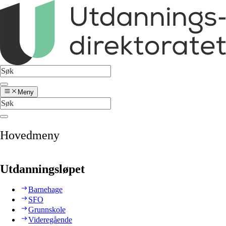
Meny
Hovedmeny
Utdanningsløpet
Barnehage
SFO
Grunnskole
Videregående