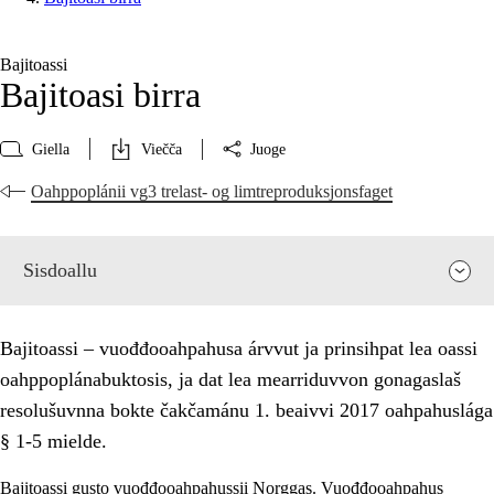
Bajitoassi
Bajitoasi birra
Giella
Viečča
Juoge
Oahppoplánii vg3 trelast- og limtreproduksjonsfaget
Sisdoallu
Bajitoassi – vuođđooahpahusa árvvut ja prinsihpat lea oassi
oahppoplánabuktosis, ja dat lea mearriduvvon gonagaslaš
resolušuvnna bokte čakčamánu 1. beaivvi 2017 oahpahuslága
§ 1-5 mielde.
Bajitoassi gusto vuođđooahpahussii Norggas. Vuođđooahpahus