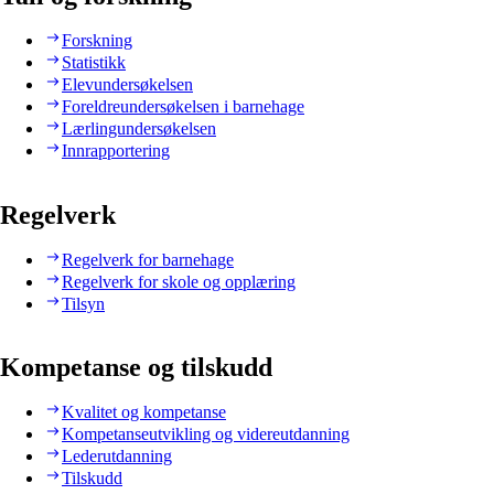
Forskning
Statistikk
Elevundersøkelsen
Foreldreundersøkelsen i barnehage
Lærlingundersøkelsen
Innrapportering
Regelverk
Regelverk for barnehage
Regelverk for skole og opplæring
Tilsyn
Kompetanse og tilskudd
Kvalitet og kompetanse
Kompetanseutvikling og videreutdanning
Lederutdanning
Tilskudd