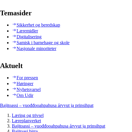
Temasider
Sikkerhet og beredskap
Læremidler
Digitalisering
Samisk i barnehage og skole
Nasjonale minoriteter
Aktuelt
For pressen
Høringer
Nyhetsvarsel
Om Udir
Bajitoassi – vuođđooahpahusa árvvut ja prinsihpat
Læring og trivsel
Læreplanverket
Bajitoassi – vuođđooahpahusa árvvut ja prinsihpat
Bajitoasi birra