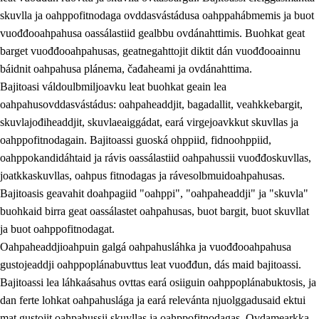
skuvlla ja oahppofitnodaga ovddasvástádusa oahppahábmemis ja buot
vuođđooahpahusa oassálastiid gealbbu ovdánahttimis. Buohkat geat
barget vuođđooahpahusas, geatnegahttojit diktit dán vuođđooainnu
báidnit oahpahusa plánema, čađaheami ja ovdánahttima.
Bajitoasi váldoulbmiljoavku leat buohkat geain lea
oahpahusovddasvástádus: oahpaheaddjit, bagadallit, veahkkebargit,
skuvlajođiheaddjit, skuvlaeaiggádat, eará virgejoavkkut skuvllas ja
oahppofitnodagain. Bajitoassi guoská ohppiid, fidnoohppiid,
oahppokandidáhtaid ja rávis oassálastiid oahpahussii vuođđoskuvllas,
joatkkaskuvllas, oahpus fitnodagas ja rávesolbmuidoahpahusas.
Bajitoasis geavahit doahpagiid "oahppi", "oahpaheaddji" ja "skuvla"
buohkaid birra geat oassálastet oahpahusas, buot bargit, buot skuvllat
ja buot oahppofitnodagat.
Oahpaheaddjioahpuin galgá oahpahusláhka ja vuođđooahpahusa
gustojeaddji oahppoplánabuvttus leat vuođđun, dás maid bajitoassi.
Bajitoassi lea láhkaásahus ovttas eará osiiguin oahppoplánabuktosis, ja
dan ferte lohkat oahpahuslága ja eará relevánta njuolggadusaid ektui
mat gustojit oahpahussii skuvllas ja oahppofitnodagas. Ovdamearkka