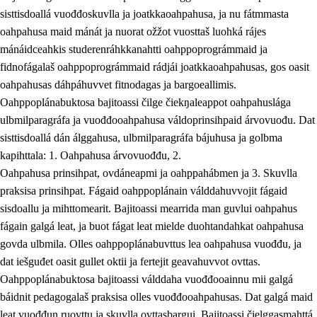
sisttisdoallá vuođđoskuvlla ja joatkkaoahpahusa, ja nu fátmmasta
oahpahusa maid mánát ja nuorat ožžot vuosttaš luohká rájes
mánáidceahkis studerenráhkkanahtti oahppoprográmmaid ja
fidnofágalaš oahppoprográmmaid rádjái joatkkaoahpahusas, gos oasit
oahpahusas dáhpáhuvvet fitnodagas ja bargoeallimis.
Oahppoplánabuktosa bajitoassi čilge čiekŋaleappot oahpahuslága
ulbmilparagráfa ja vuođđooahpahusa váldoprinsihpaid árvovuođu. Dat
sisttisdoallá dán álggahusa, ulbmilparagráfa bájuhusa ja golbma
kapihttala: 1. Oahpahusa árvovuođđu, 2.
Oahpahusa prinsihpat, ovdáneapmi ja oahppahábmen ja 3. Skuvlla
praksisa prinsihpat. Fágaid oahppoplánain válddahuvvojit fágaid
sisdoallu ja mihttomearit. Bajitoassi mearrida man guvlui oahpahus
fágain galgá leat, ja buot fágat leat mielde duohtandahkat oahpahusa
govda ulbmila. Olles oahppoplánabuvttus lea oahpahusa vuođđu, ja
dat iešguđet oasit gullet oktii ja fertejit geavahuvvot ovttas.
Oahppoplánabuktosa bajitoassi válddaha vuođđooainnu mii galgá
báidnit pedagogalaš praksisa olles vuođđooahpahusas. Dat galgá maid
leat vuođđun ruovttu ja skuvlla ovttasbargui. Bajitoassi čielggasmahttá