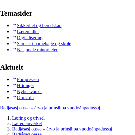
Temasider
Sikkerhet og beredskap
Læremidler
Digitalisering
Samisk i barnehage og skole
Nasjonale minoriteter
Aktuelt
For pressen
Høringer
Nyhetsvarsel
Om Udir
Badjásasj oasse – árvo ja prinsihpa vuodoåhpadussaj
Læring og trivsel
Læreplanverket
Badjásasj oasse – árvo ja prinsihpa vuodoåhpadussaj
Badjásasj oasse