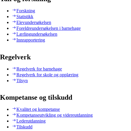
Forskning
Statistikk
Elevundersøkelsen
Foreldreundersøkelsen i barnehage
Lærlingundersøkelsen
Innrapportering
Regelverk
Regelverk for barnehage
Regelverk for skole og opplæring
Tilsyn
Kompetanse og tilskudd
Kvalitet og kompetanse
Kompetanseutvikling og videreutdanning
Lederutdanning
Tilskudd