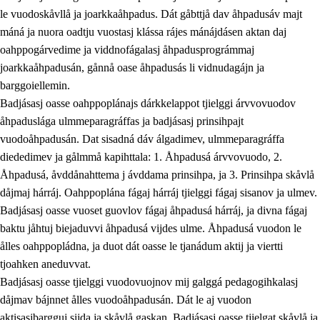
le vuodoskåvllå ja joarkkaåhpadus. Dát gåbttjå dav åhpadusáv majt
máná ja nuora oadtju vuostasj klássa rájes mánájdásen aktan daj
oahppogárvedime ja viddnofágalasj åhpadusprográmmaj
joarkkaåhpadusán, gånnå oase åhpadusás li vidnudagájn ja
barggoiellemin.
Badjásasj oasse oahppoplánajs dárkkelappot tjielggi árvvovuodov
åhpaduslága ulmmeparagráffas ja badjásasj prinsihpajt
vuodoåhpadusán. Dat sisadná dáv álgadimev, ulmmeparagráffa
diededimev ja gålmmå kapihttala: 1. Åhpadusá árvvovuodo, 2.
Åhpadusá, åvddånahttema j ávddama prinsihpa, ja 3. Prinsihpa skåvlå
dåjmaj hárráj. Oahppoplána fágaj hárráj tjielggi fágaj sisanov ja ulmev.
Badjásasj oasse vuoset guovlov fágaj åhpadusá hárráj, ja divna fágaj
baktu jåhtuj biejaduvvi åhpadusá vijdes ulme. Åhpadusá vuodon le
ålles oahppopládna, ja duot dát oasse le tjanádum aktij ja viertti
tjoahken aneduvvat.
Badjásasj oasse tjielggi vuodovuojnov mij galggá pedagogihkalasj
dåjmav bájnnet ålles vuodoåhpadusán. Dát le aj vuodon
aktisasjbargguj sijda ja skåvlå gaskan. Badjásasj oasse tjielgat skåvlå ja