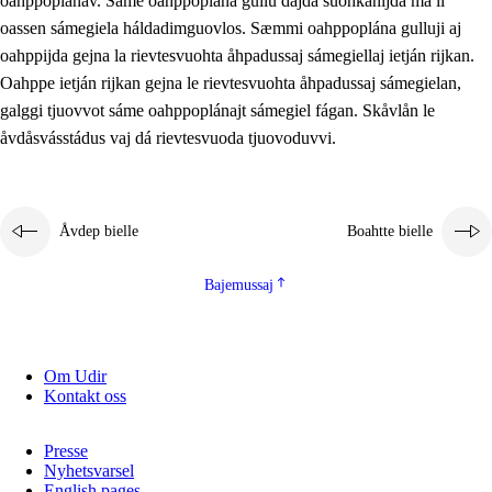
oahppoplánav. Sáme oahppoplána gullu dajda suohkanijda ma li
oassen sámegiela háldadimguovlos. Sæmmi oahppoplána gulluji aj
oahppijda gejna la rievtesvuohta åhpadussaj sámegiellaj ietján rijkan.
Oahppe ietján rijkan gejna le rievtesvuohta åhpadussaj sámegielan,
galggi tjuovvot sáme oahppoplánajt sámegiel fágan. Skåvlån le
åvdåsvásstádus vaj dá rievtesvuoda tjuovoduvvi.
Åvdep bielle
Boahtte bielle
Bajemussaj
Om Udir
Kontakt oss
Presse
Nyhetsvarsel
English pages