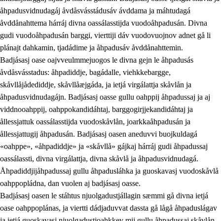
åhpadusvidnudagáj åvdåsvásstádusáv ávddama ja máhtudagá
åvddånahttema hárráj divna oassálasstijda vuodoåhpadusán. Divna
gudi vuodoåhpadusán barggi, vierttiji dáv vuodovuojnov adnet gå li
plánajt dahkamin, tjadádime ja åhpadusáv åvddånahttemin.
Badjásasj oase oajvveulmmejuogos le divna gejn le åhpadusás
åvdåsvásstadus: åhpadiddje, bagádalle, viehkkebargge,
skåvllåjådediddje, skåvllåæjgáda, ja ietjá virgálattja skåvlån ja
åhpadusvidnudagájn. Badjásasj oasse gullu oahppij åhpadussaj ja aj
viddnooahppij, oahppokandidáhtaj, barggogirjjekandidáhtaj ja
ållessjattuk oassálasstijda vuodoskåvlån, joarkkaåhpadusán ja
ållessjattugij åhpadusán. Badjásasj oasen aneduvvi buojkuldagá
«oahppe», «åhpadiddje» ja «skåvllå» gájkaj hárráj gudi åhpadussaj
oassálassti, divna virgálattja, divna skåvlå ja åhpadusvidnudagá.
Åhpadiddjijåhpadussaj gullu åhpadusláhka ja guoskavasj vuodoskåvlå
oahppopládna, dan vuolen aj badjásasj oasse.
Badjásasj oasen le stáhtus njuolgadustjállagin sæmmi gå divna ietjá
oase oahppoplánas, ja viertti dádjaduvvat dassta gå lågå åhpaduslágav
ja ietjá guoskavasj njuolgadustjoahkkev mij gullu åhpadussaj skåvlån