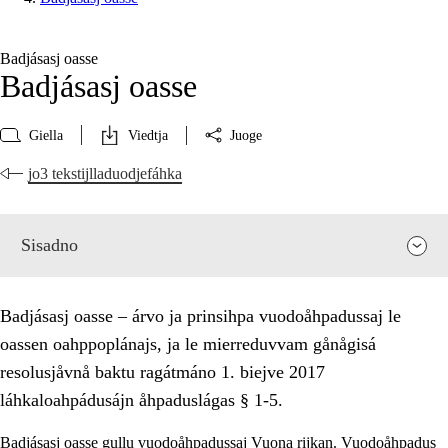
Badjásasj oasse
Badjásasj oasse
Giella
Viedtja
Juoge
jo3 tekstijlladuodjefáhka
Sisadno
Badjásasj oasse – árvo ja prinsihpa vuodoåhpadussaj le
oassen oahppoplánajs, ja le mierreduvvam gånågisá
resolusjåvnå baktu ragátmáno 1. biejve 2017
láhkaloahpádusájn åhpaduslágas § 1-5.
Badjásasj oasse gullu vuodoåhpadussaj Vuona rijkan. Vuodoåhpadus