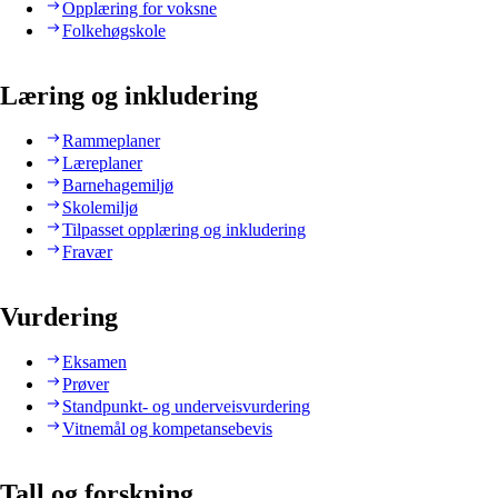
Opplæring for voksne
Folkehøgskole
Læring og inkludering
Rammeplaner
Læreplaner
Barnehagemiljø
Skolemiljø
Tilpasset opplæring og inkludering
Fravær
Vurdering
Eksamen
Prøver
Standpunkt- og underveisvurdering
Vitnemål og kompetansebevis
Tall og forskning