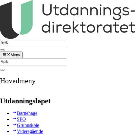
Meny
Hovedmeny
Utdanningsløpet
Barnehage
SFO
Grunnskole
Videregående