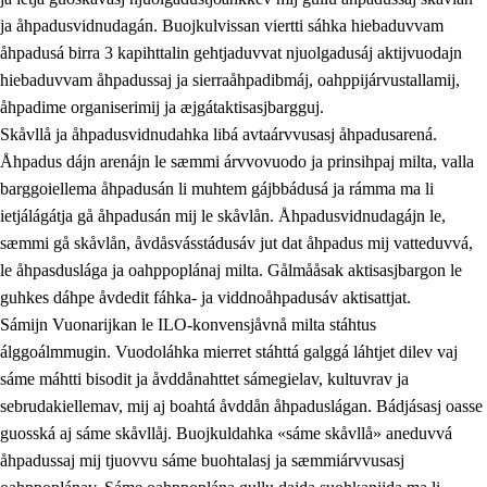
ja åhpadusvidnudagán. Buojkulvissan viertti sáhka hiebaduvvam
åhpadusá birra 3 kapihttalin gehtjaduvvat njuolgadusáj aktijvuodajn
hiebaduvvam åhpadussaj ja sierraåhpadibmáj, oahppijárvustallamij,
åhpadime organiserimij ja æjgátaktisasjbargguj.
Skåvllå ja åhpadusvidnudahka libá avtaárvvusasj åhpadusarená.
Åhpadus dájn arenájn le sæmmi árvvovuodo ja prinsihpaj milta, valla
barggoiellema åhpadusán li muhtem gájbbádusá ja rámma ma li
ietjálágátja gå åhpadusán mij le skåvlån. Åhpadusvidnudagájn le,
sæmmi gå skåvlån, åvdåsvásstádusáv jut dat åhpadus mij vatteduvvá,
le åhpasduslága ja oahppoplánaj milta. Gålmååsak aktisasjbargon le
guhkes dáhpe åvdedit fáhka- ja viddnoåhpadusáv aktisattjat.
Sámijn Vuonarijkan le ILO-konvensjåvnå milta stáhtus
álggoálmmugin. Vuodoláhka mierret stáhttá galggá láhtjet dilev vaj
sáme máhtti bisodit ja åvddånahttet sámegielav, kultuvrav ja
sebrudakiellemav, mij aj boahtá åvddån åhpaduslágan. Bádjásasj oasse
guosská aj sáme skåvllåj. Buojkuldahka «sáme skåvllå» aneduvvá
åhpadussaj mij tjuovvu sáme buohtalasj ja sæmmiárvvusasj