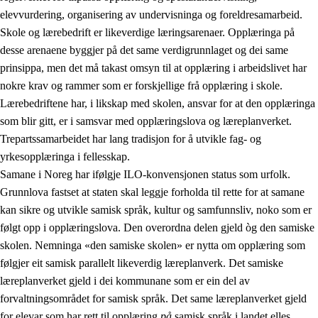
elevvurdering, organisering av undervisninga og foreldresamarbeid.
Skole og lærebedrift er likeverdige læringsarenaer. Opplæringa på
desse arenaene byggjer på det same verdigrunnlaget og dei same
prinsippa, men det må takast omsyn til at opplæring i arbeidslivet har
nokre krav og rammer som er forskjellige frå opplæring i skole.
Lærebedriftene har, i likskap med skolen, ansvar for at den opplæringa
som blir gitt, er i samsvar med opplæringslova og læreplanverket.
Trepartssamarbeidet har lang tradisjon for å utvikle fag- og
yrkesopplæringa i fellesskap.
Samane i Noreg har ifølgje ILO-konvensjonen status som urfolk.
Grunnlova fastset at staten skal leggje forholda til rette for at samane
kan sikre og utvikle samisk språk, kultur og samfunnsliv, noko som er
følgt opp i opplæringslova. Den overordna delen gjeld òg den samiske
skolen. Nemninga «den samiske skolen» er nytta om opplæring som
følgjer eit samisk parallelt likeverdig læreplanverk. Det samiske
læreplanverket gjeld i dei kommunane som er ein del av
forvaltningsområdet for samisk språk. Det same læreplanverket gjeld
for elevar som har rett til opplæring
på
samisk språk i landet elles.