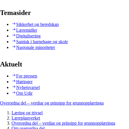
Temasider
Sikkerhet og beredskap
Læremidler
Digitalisering
Samisk i barnehage og skole
Nasjonale minoriteter
Aktuelt
For pressen
Høringer
Nyhetsvarsel
Om Udir
Overordna del – verdiar og prinsipp for grunnopplæringa
Læring og trivsel
Læreplanverket
Overordna del – verdiar og prinsipp for grunnopplæringa
Om overordna del