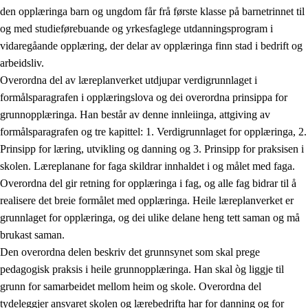
den opplæringa barn og ungdom får frå første klasse på barnetrinnet til
og med studieførebuande og yrkesfaglege utdanningsprogram i
vidaregåande opplæring, der delar av opplæringa finn stad i bedrift og
arbeidsliv.
Overordna del av læreplanverket utdjupar verdigrunnlaget i
formålsparagrafen i opplæringslova og dei overordna prinsippa for
grunnopplæringa. Han består av denne innleiinga, attgiving av
formålsparagrafen og tre kapittel: 1. Verdigrunnlaget for opplæringa, 2.
Prinsipp for læring, utvikling og danning og 3. Prinsipp for praksisen i
skolen. Læreplanane for faga skildrar innhaldet i og målet med faga.
Overordna del gir retning for opplæringa i fag, og alle fag bidrar til å
realisere det breie formålet med opplæringa. Heile læreplanverket er
grunnlaget for opplæringa, og dei ulike delane heng tett saman og må
brukast saman.
Den overordna delen beskriv det grunnsynet som skal prege
pedagogisk praksis i heile grunnopplæringa. Han skal òg liggje til
grunn for samarbeidet mellom heim og skole. Overordna del
tydeleggjer ansvaret skolen og lærebedrifta har for danning og for