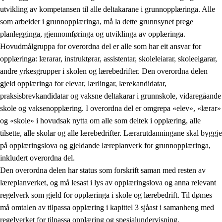
utvikling av kompetansen til alle deltakarane i grunnopplæringa. Alle
som arbeider i grunnopplæringa, må la dette grunnsynet prege
planlegginga, gjennomføringa og utviklinga av opplæringa.
Hovudmålgruppa for overordna del er alle som har eit ansvar for
opplæringa: lærarar, instruktørar, assistentar, skoleleiarar, skoleeigarar,
andre yrkesgrupper i skolen og lærebedrifter. Den overordna delen
gjeld opplæringa for elevar, lærlingar, lærekandidatar,
praksisbrevkandidatar og vaksne deltakarar i grunnskole, vidaregåande
skole og vaksenopplæring. I overordna del er omgrepa «elev», «lærar»
og «skole» i hovudsak nytta om alle som deltek i opplæring, alle
tilsette, alle skolar og alle lærebedrifter. Lærarutdanningane skal byggje
på opplæringslova og gjeldande læreplanverk for grunnopplæringa,
inkludert overordna del.
Den overordna delen har status som forskrift saman med resten av
læreplanverket, og må lesast i lys av opplæringslova og anna relevant
regelverk som gjeld for opplæringa i skole og lærebedrift. Til dømes
må omtalen av tilpassa opplæring i kapittel 3 sjåast i samanheng med
regelverket for tilpassa opplæring og spesialundervisning,