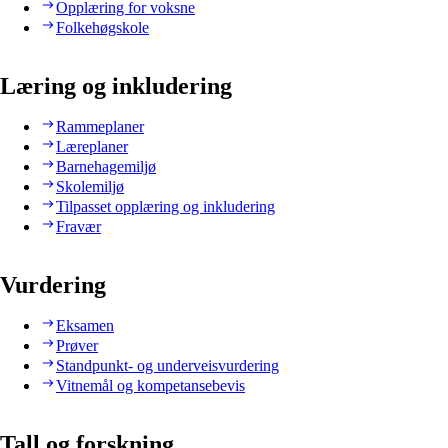
Opplæring for voksne
Folkehøgskole
Læring og inkludering
Rammeplaner
Læreplaner
Barnehagemiljø
Skolemiljø
Tilpasset opplæring og inkludering
Fravær
Vurdering
Eksamen
Prøver
Standpunkt- og underveisvurdering
Vitnemål og kompetansebevis
Tall og forskning